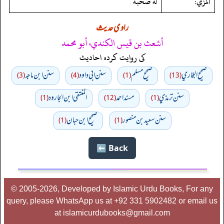
المزي:
له صحبة
راوی حدیث
أشعث بن قيس الكندي، أبو محمد
کی روایت کردہ احادیث
صحيح البخاري
صحيح مسلم
سنن ابي داود
سنن ابن ماجه
(3)
(4)
(1)
(13)
سنن ترمذي
مسند احمد
المنتقى ابن الجارود
(1)
(12)
(1)
سنن سعید بن منصور
صحیح ابن حبان
(1)
(1)
Back ⬅️
© 2005-2026, Developed by Islamic Urdu Books, For any
query, please WhatsApp us at +92 331 5902482 or email us
at islamicurdubooks@gmail.com