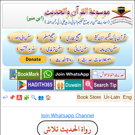
↩️
📌
🅰️
🧩
🔍
👥
🏠
Book Store
Ur-Latn
Eng
Join Whatsapp Channel
رواة الحديث تلاش