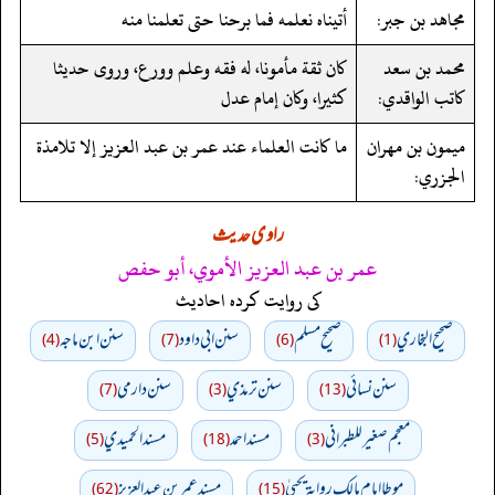
مجاهد بن جبر:
أتيناه نعلمه فما برحنا حتى تعلمنا منه
محمد بن سعد
كان ثقة مأمونا، له فقه وعلم وورع، وروى حديثا
كاتب الواقدي:
كثيرا، وكان إمام عدل
ميمون بن مهران
ما كانت العلماء عند عمر بن عبد العزيز إلا تلامذة
الجزري:
راوی حدیث
عمر بن عبد العزيز الأموي، أبو حفص
کی روایت کردہ احادیث
صحيح البخاري
صحيح مسلم
سنن ابي داود
سنن ابن ماجه
(4)
(7)
(6)
(1)
سنن نسائي
سنن ترمذي
سنن دارمي
(7)
(3)
(13)
معجم صغير للطبراني
مسند احمد
مسند الحميدي
(5)
(18)
(3)
موطا امام مالك رواية يحييٰ
مسند عمر بن عبد العزيز
(62)
(15)