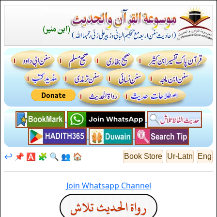
↩️
📌
🅰️
🧩
🔍
👥
🏠
Book Store
Ur-Latn
Eng
Join Whatsapp Channel
رواة الحديث تلاش