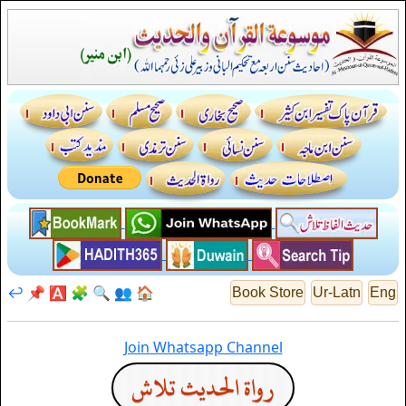
↩️
📌
🅰️
🧩
🔍
👥
🏠
Book Store
Ur-Latn
Eng
Join Whatsapp Channel
رواة الحديث تلاش