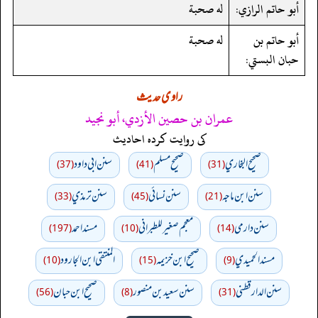
أبو حاتم الرازي:
له صحبة
أبو حاتم بن
له صحبة
حبان البستي:
راوی حدیث
عمران بن حصين الأزدي، أبو نجيد
کی روایت کردہ احادیث
صحيح البخاري
صحيح مسلم
سنن ابي داود
(37)
(41)
(31)
سنن ابن ماجه
سنن نسائي
سنن ترمذي
(33)
(45)
(21)
سنن دارمي
معجم صغير للطبراني
مسند احمد
(197)
(10)
(14)
مسند الحميدي
صحيح ابن خزيمه
المنتقى ابن الجارود
(10)
(15)
(9)
سنن الدارقطني
سنن سعید بن منصور
صحیح ابن حبان
(56)
(8)
(31)