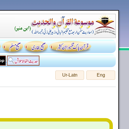
Ur-Latn
Eng