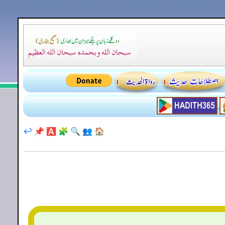
↩️
📌
🅰️
🧩
🔍
👥
🏠