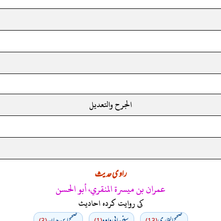
الجرح والتعديل
راوی حدیث
عمران بن ميسرة المنقري، أبو الحسن
کی روایت کردہ احادیث
صحيح البخاري
سنن ابي داود
صحیح ابن حبان