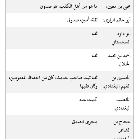
يحيى بن معين:
ما هو من أهل الكذب، هو صدوق
أبو حاتم الرازي:
ثقة، أمين، صدوق
أبو داود
ثقة
السجستاني:
أحمد بن محمد
ثقة
الخلال:
الحسين بن
ثقة ثبت صاحب حديث، كان من الحفاظ المعدودين،
الفهم البغدادي:
وكان فقيها
الخطيب
كتبت عنه
البغدادي:
حجاج بن
يتحرى الصدق
الشاعر
البغدادي: