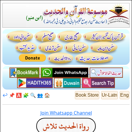
↩️
📌
🅰️
🧩
🔍
👥
🏠
Book Store
Ur-Latn
Eng
Join Whatsapp Channel
رواة الحديث تلاش