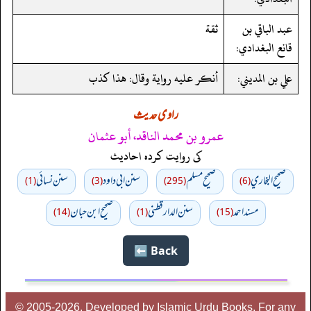
عبد الباقي بن
ثقة
قانع البغدادي:
علي بن المديني:
أنكر عليه رواية وقال: هذا كذب
راوی حدیث
عمرو بن محمد الناقد، أبو عثمان
کی روایت کردہ احادیث
صحيح البخاري
صحيح مسلم
سنن ابي داود
سنن نسائي
(1)
(3)
(295)
(6)
مسند احمد
سنن الدارقطني
صحیح ابن حبان
(14)
(1)
(15)
Back ⬅️
© 2005-2026, Developed by Islamic Urdu Books, For any