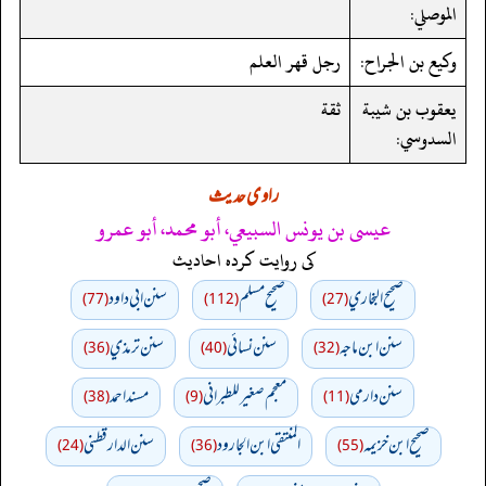
الموصلي:
وكيع بن الجراح:
رجل قهر العلم
يعقوب بن شيبة
ثقة
السدوسي:
راوی حدیث
عيسى بن يونس السبيعي، أبو محمد، أبو عمرو
کی روایت کردہ احادیث
صحيح البخاري
صحيح مسلم
سنن ابي داود
(77)
(112)
(27)
سنن ابن ماجه
سنن نسائي
سنن ترمذي
(36)
(40)
(32)
سنن دارمي
معجم صغير للطبراني
مسند احمد
(38)
(9)
(11)
صحيح ابن خزيمه
المنتقى ابن الجارود
سنن الدارقطني
(24)
(36)
(55)