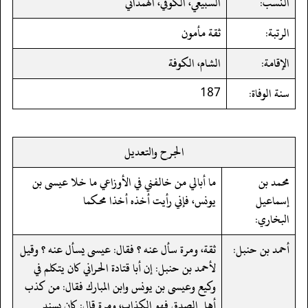
النسب:
السبيعي، الكوفي، الهمداني
الرتبة:
ثقة مأمون
الإقامة:
الشام، الكوفة
سنة الوفاة:
187
الجرح والتعديل
محمد بن
ما أبالي من خالفني في الأوزاعي ما خلا عيسى بن
إسماعيل
يونس، فإني رأيت أخذه أخذا محكما
البخاري:
أحمد بن حنبل:
ثقة، ومرة سأل عنه ؟ فقال: عيسى يسأل عنه ؟ وقيل
لأحمد بن حنبل: إن أبا قتادة الحراني كان يتكلم في
وكيع وعيسى بن يونس وابن المبارك فقال: من كذب
أهل الصدق فهو الكذاب، ومرة قال: كان يسند