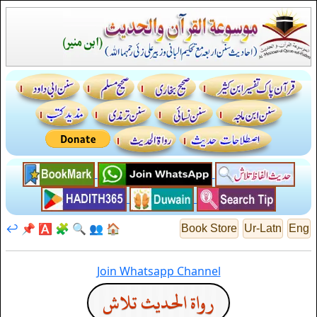
↩️
📌
🅰️
🧩
🔍
👥
🏠
Book Store
Ur-Latn
Eng
Join Whatsapp Channel
رواة الحديث تلاش