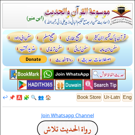
↩️
📌
🅰️
🧩
🔍
👥
🏠
Book Store
Ur-Latn
Eng
Join Whatsapp Channel
رواة الحديث تلاش