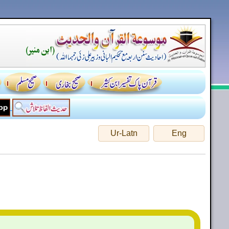
Ur-Latn
Eng