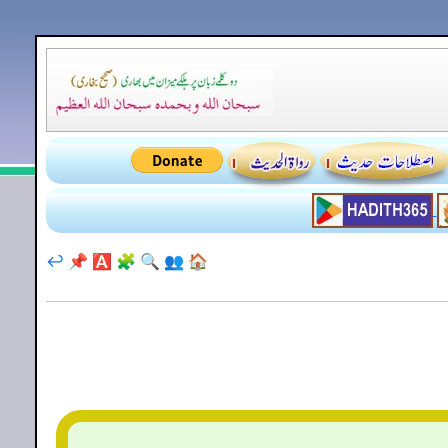
↩️
📌
🅰️
🧩
🔍
👥
🏠