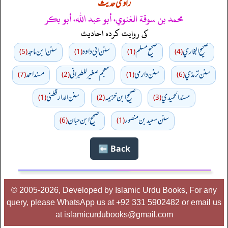
راوی حدیث
محمد بن سوقة الغنوي، أبو عبد الله، أبو بكر
کی روایت کردہ احادیث
صحيح البخاري
صحيح مسلم
سنن ابي داود
سنن ابن ماجه
(5)
(1)
(1)
(4)
سنن ترمذي
سنن دارمي
معجم صغير للطبراني
مسند احمد
(7)
(2)
(1)
(6)
مسند الحميدي
صحيح ابن خزيمه
سنن الدارقطني
(1)
(2)
(3)
سنن سعید بن منصور
صحیح ابن حبان
(6)
(1)
Back ⬅️
© 2005-2026, Developed by Islamic Urdu Books, For any
query, please WhatsApp us at +92 331 5902482 or email us
at islamicurdubooks@gmail.com