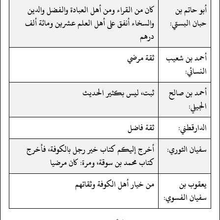
أبو حاتم بن
كان من القراء ومن أهل العبادة والفضل والدين
حبان البستي:
والسخاء أنفق على أهل العلم عشرين ومائة ألف
درهم
أحمد بن شعيب
ثقة مرضي
النسائي:
أحمد بن صالح
ثبت، ليس بكثير الحديث
الجيلي:
الدارقطني:
ثقة فاضل
سفيان الثوري:
أخرج إليكم كتاب خير رجل بالكوفة، فأخرج
كتاب محمد بن سوقة، ومرة: كان مرضيا
يعقوب بن
من خيار أهل الكوفة وثقاتهم
سفيان الفسوي: