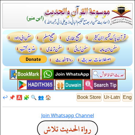
↩️
📌
🅰️
🧩
🔍
👥
🏠
Book Store
Ur-Latn
Eng
Join Whatsapp Channel
رواة الحديث تلاش