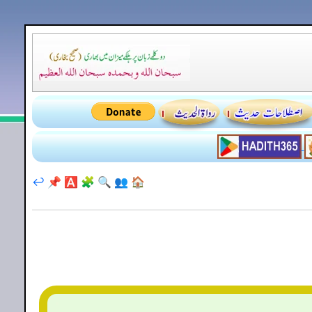
↩️
📌
🅰️
🧩
🔍
👥
🏠