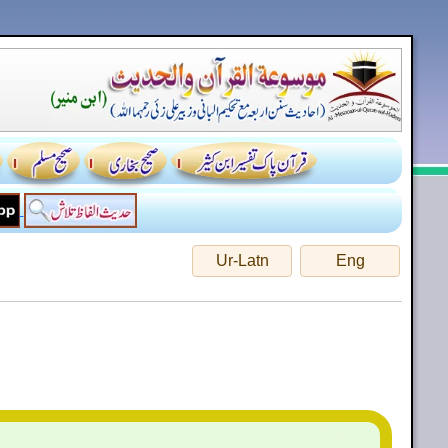
Ur-Latn
Eng