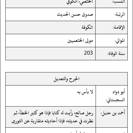
النسب:
الخثعمي، الكوفي
الرتبة:
صدوق حسن الحديث
الإقامة:
الكوفة
الموالي:
مولى الخثعميين
سنة الوفاة:
203
الجرح والتعديل
أبو دواد
لا بأس به
السجستاني:
أحمد بن حنبل:
رجل صالح، رأيت له كتابا فإذا هو كثير الخطأ، ثم
نظرت في حديثه، فإذا أحاديثه متقاربة عن الثورى