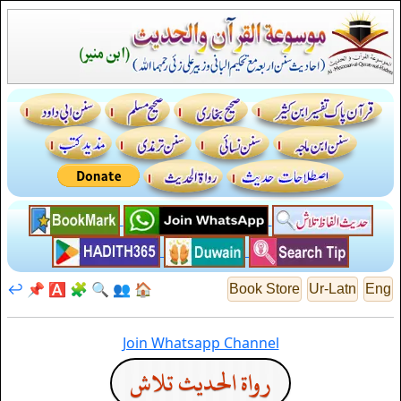
↩️
📌
🅰️
🧩
🔍
👥
🏠
Book Store
Ur-Latn
Eng
Join Whatsapp Channel
رواة الحديث تلاش