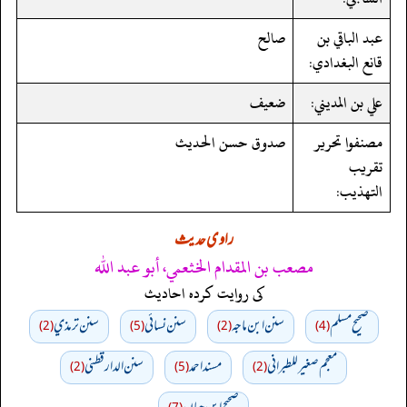
عبد الباقي بن
صالح
قانع البغدادي:
علي بن المديني:
ضعيف
مصنفوا تحرير
صدوق حسن الحديث
تقريب
التهذيب:
راوی حدیث
مصعب بن المقدام الخثعمي، أبو عبد الله
کی روایت کردہ احادیث
صحيح مسلم
سنن ابن ماجه
سنن نسائي
سنن ترمذي
(2)
(5)
(2)
(4)
معجم صغير للطبراني
مسند احمد
سنن الدارقطني
(2)
(5)
(2)