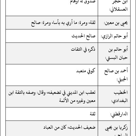
ابن حجر
صدوق له أوهام
العسقلاني:
يحيى بن معين:
ثقة، ومرة: ما أري به بأسا، ومرة: صالح
أبو حاتم الرازي:
صالح الحديث
أبو حاتم بن
ذكره في الثقات
حبان البستي:
أحمد بن صالح
كوفي متعبد
الجيلي:
الخطيب
تعقب ابن المديني في تضعيفه، وقال: وصفه بالثقة ابن
البغدادي:
معين وغيره من الأئمة
الدارقطني:
ثقة
زكريا بن يحيى
ضعيف الحديث، كان من العباد
الساجي: