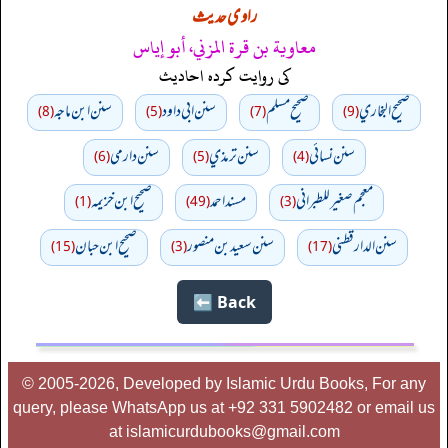
راوی حدیث
معاوية بن قرة المزني، أبو إياس
کی روایت کردہ احادیث
صحيح البخاري
صحيح مسلم
سنن ابي داود
سنن ابن ماجه
(8)
(5)
(7)
(9)
سنن نسائي
سنن ترمذي
سنن دارمي
(6)
(5)
(4)
معجم صغير للطبراني
مسند احمد
صحيح ابن خزيمه
(1)
(49)
(3)
سنن الدارقطني
سنن سعید بن منصور
صحیح ابن حبان
(15)
(3)
(17)
Back ⬅️
© 2005-2026, Developed by Islamic Urdu Books, For any
query, please WhatsApp us at +92 331 5902482 or email us
at islamicurdubooks@gmail.com