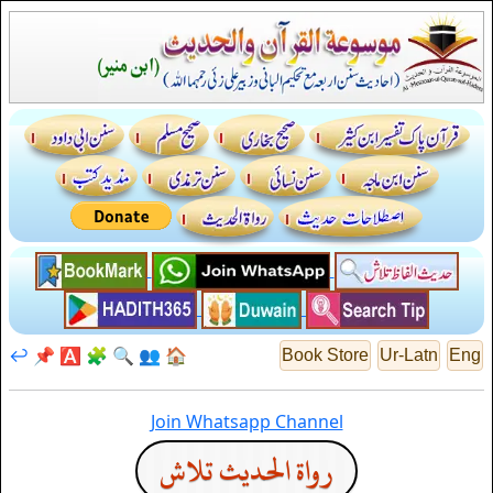
↩️
📌
🅰️
🧩
🔍
👥
🏠
Book Store
Ur-Latn
Eng
Join Whatsapp Channel
رواة الحديث تلاش