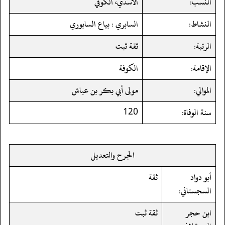
النسب:
الأسدي، الكوفي
النشاط:
السابري : بياع السابوري
الرتبة:
ثقة ثبت
الإقامة:
الكوفة
الموالي:
مولى أبي بكر بن عياش
سنة الوفاة:
120
الجرح والتعديل
أبو دواد
ثقة
السجستاني:
ابن حجر
ثقة ثبت