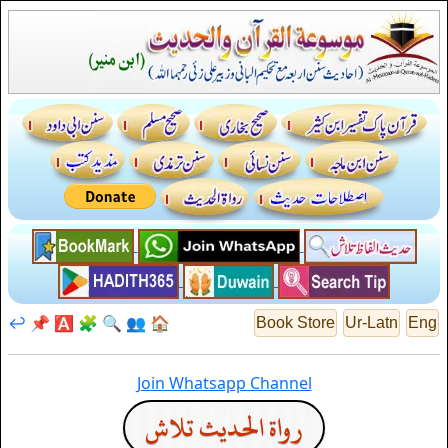
↩️
📌
🅰️
🧩
🔍
👥
🏠
Book Store
Ur-Latn
Eng
Join Whatsapp Channel
رواة الحديث تلاش