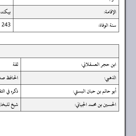
الإقامة:
بيكند،
سنة الوفاة:
243
ابن حجر العسقلاني:
ثقة
الذهبي:
الحافظ صد
أبو حاتم بن حبان البستي:
ذكره في الث
الحسين بن محمد الجياني:
شيخ للبخا