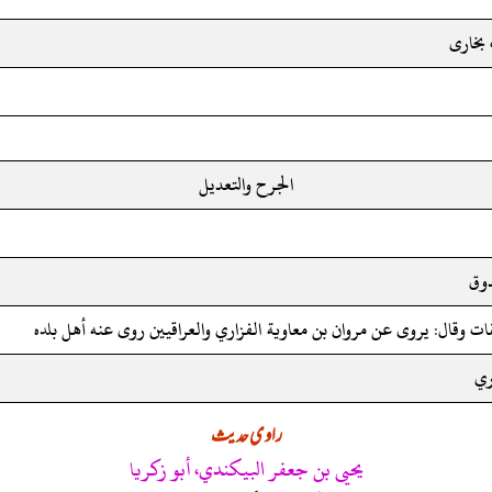
 بخارى
الجرح والتعديل
وق
قات وقال: يروى عن مروان بن معاوية الفزاري والعراقيين روى عنه أهل بلده
ري
راوی حدیث
يحيى بن جعفر البيكندي، أبو زكريا