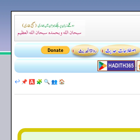
↩️
📌
🅰️
🧩
🔍
👥
🏠