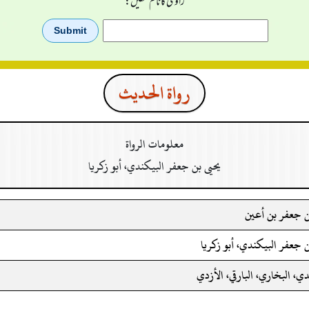
راوی کا نام لکھیں:
رواة الحدیث
معلومات الرواة
يحيى بن جعفر البيكندي، أبو زكريا
ن جعفر بن أعين
ن جعفر البيكندي، أبو زكريا
ي، البخاري، البارقي، الأزدي