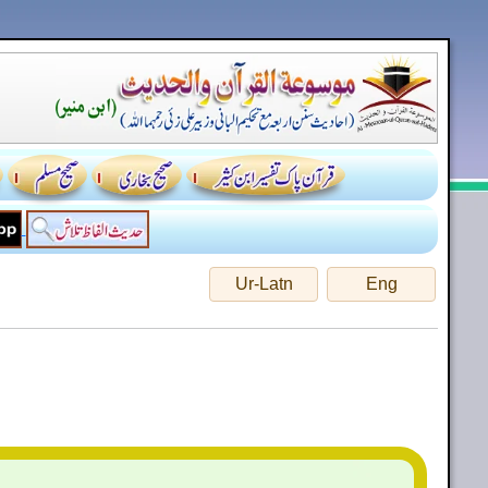
Ur-Latn
Eng