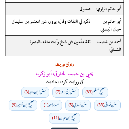
أبو حاتم الرازي:
صدوق
أبو حاتم بن
ذكره في الثقات وقال: يروى عن المعتمر بن سليمان
حبان البستي:
أحمد بن شعيب
ثقة مأمون قل شيخ رأيت مثله بالبصرة
النسائي:
راوی حدیث
يحيى بن حبيب الحارثي، أبو زكريا
کی روایت کردہ احادیث
صحيح مسلم
سنن ابي داود
سنن ابن ماجه
(3)
(7)
(83)
سنن نسائي
سنن ترمذي
مسند احمد
صحيح ابن خزيمه
(9)
(1)
(5)
(33)
صحیح ابن حبان
(11)