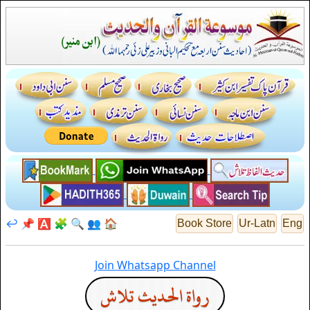
↩️
📌
🅰️
🧩
🔍
👥
🏠
Book Store
Ur-Latn
Eng
Join Whatsapp Channel
رواة الحديث تلاش