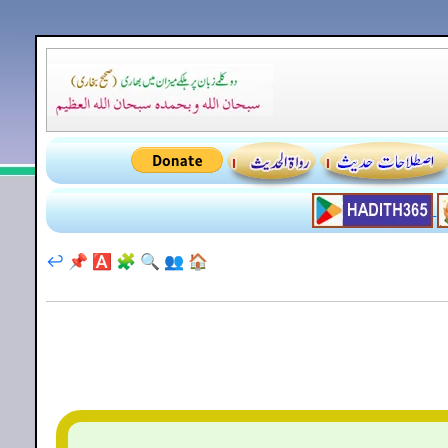
↩️
📌
🅰️
🧩
🔍
👥
🏠