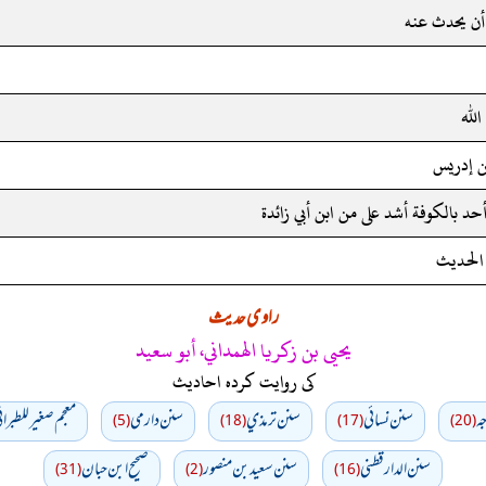
أن يحدث عنه
الله
ن إدريس
حد بالكوفة أشد على من ابن أبي زائدة
الحديث
راوی حدیث
يحيى بن زكريا الهمداني، أبو سعيد
کی روایت کردہ احادیث
ه
سنن نسائي
سنن ترمذي
سنن دارمي
معجم صغير للطبران
(5)
(18)
(17)
(20)
سنن الدارقطني
سنن سعید بن منصور
صحیح ابن حبان
(31)
(2)
(16)