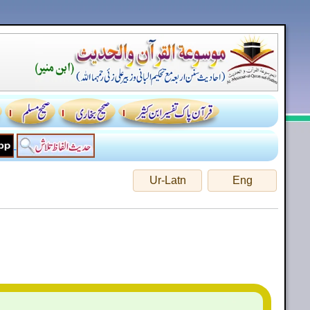
Ur-Latn
Eng