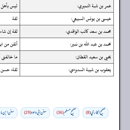
عمر بن شبة النميري:
ليس بأهل 
عيسى بن يونس السبيعي:
ثقة
محمد بن سعد كاتب الواقدي:
ثقة إن شاء 
محمد بن عبد الله بن نمير:
أتقن من اب
يحيى بن سعيد القطان:
ما خالفنى أ
يعقوب بن شيبة السدوسي:
ثقة، حسن 
صحيح البخاري
صحيح مسلم
سنن ابي داود
سنن ابن ماج
(29)
(36)
(8)