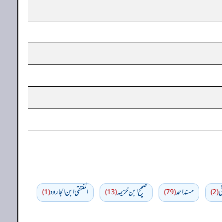
ي
مسند احمد
صحيح ابن خزيمه
المنتقى ابن الجارود
(1)
(13)
(79)
(2)