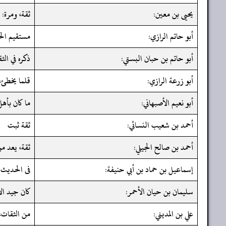
يحيى بن معين:
ثقة، ومرة:
أبو حاتم الرازي:
مستقيم ال
أبو حاتم بن حبان البستي:
ذكره في الث
أبو زرعة الرازي:
قلما يخطئ، 
أبو نعيم الأصبهاني:
ما كان بأه
أحمد بن شعيب النسائي:
ثقة ثبت
أحمد بن صالح الجيلي:
ثقة، يعد م
إسماعيل بن حماد بن أبي حنيفة:
فى الحديث 
سليمان بن حيان الأحمر:
كان جيد ا
علي بن المديني:
من الثقات،