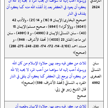
الترمذي
ورسوله أحب إليه مما سواهما أن يحب المرء لا يحبه إلا لله أن
2624
يكره أن يعود في الكفر بعد إذ أنقذه الله منه كما يكره أن
يقذف في النار
«صحیح البخاری/الإیمان 9 (16) و 14 (21) ، والأدب 42
(6041) ، ووالإکراہ 1 (6941) ، صحیح مسلم/الإیمان 15
(43) ، سنن النسائی/الإیمان 2 (4990) ، و 3 (4991) ، سنن
ابن ماجہ/الفتن 23 (4033) ( تحفة الأشراف : 946) ، و
مسند احمد (3/103، 114، 172، 174، 230، 248، 275، 288)
(صحیح)»
سنن
ثلاث من كن فيه وجد بهن حلاوة الإسلام من كان الله
النسائى
ورسوله أحب إليه مما سواهما من أحب المرء لا يحبه إلا لله
الصغرى
من يكره أن يرجع إلى الكفر كما يكره أن يلقى في النار
4992
«تفرد بہ النسائي (تحفة الأشراف: 598) (صحیح)»
قال الشيخ زبير علي زئي:
صحيح
سنن
ثلاث من كن فيه وجد بهن حلاوة الإيمان وطعمه أن