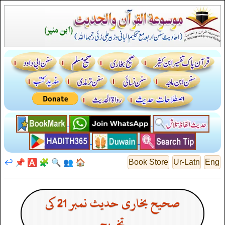
↩️
📌
🅰️
🧩
🔍
👥
🏠
Book Store
Ur-Latn
Eng
صحیح بخاری حدیث نمبر 21 کی
تخریج