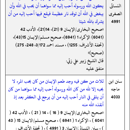
النسائى
يكون الله ورسوله أحب إليه مما سواهما أن يحب في الله وأن
الصغرى
يبغض في الله أن توقد نار عظيمة فيقع فيها أحب إليه من أن
4991
يشرك بالله شيئا
«صحیح البخاری/الإیمان 9 (21)، 14(21)، الأدب 42
(6041) الإکراہ 1 (6941)، صحیح مسلم/الإیمان 15(43)،
(تحفة الأشراف: 1255) ، مسند احمد 3/172، 248، 275)
(صحیح)»
قال الشيخ زبير علي زئي:
متفق عليه
سنن ابن
ثلاث من كن فيه وجد طعم الإيمان من كان يحب المرء لا
ماجه
يحبه إلا لله من كان الله ورسوله أحب إليه مما سواهما من كان
4033
أن يلقى في النار أحب إليه من أن يرجع في الكفر بعد إذ
أنقذه الله منه
«صحیح البخاری/الإیمان 9 ( 16 ) ، 14 ( 21 ) ، الأدب 42 (
6041 ) ، الإکراہ 1 ( 6941 ) ، صحیح مسلم/الایمان 15 ( 43
) ، سنن النسائی/الایمان 3 ( 4991 ) ، ( تحفة الأشراف :