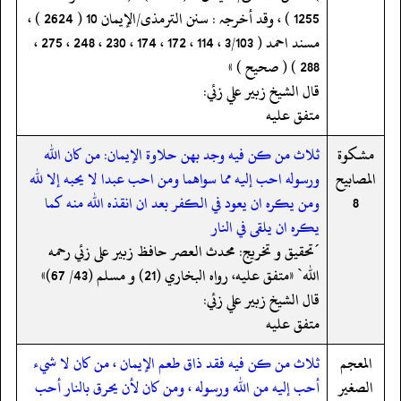
1255 ) ، وقد أخرجہ : سنن الترمذی/الإیمان 10 ( 2624 ) ،
مسند احمد ( 3/103 ، 114 ، 172 ، 174 ، 230 ، 248 ، 275 ،
288 ) ( صحیح ) »
قال الشيخ زبير علي زئي:
متفق عليه
مشكوة
ثلاث من كن فيه وجد بهن حلاوة الإيمان: من كان الله
المصابيح
ورسوله احب إليه مما سواهما ومن احب عبدا لا يحبه إلا لله
8
ومن يكره ان يعود في الكفر بعد ان انقذه الله منه كما
يكره ان يلقى في النار
´تحقيق و تخريج: محدث العصر حافظ زبير على زئي رحمه
الله` «متفق عليه، رواه البخاري (21) و مسلم (43/ 67)»
قال الشيخ زبير علي زئي:
متفق عليه
المعجم
ثلاث من كن فيه فقد ذاق طعم الإيمان ، من كان لا شيء
الصغير
أحب إليه من الله ورسوله ، ومن كان لأن يحرق بالنار أحب