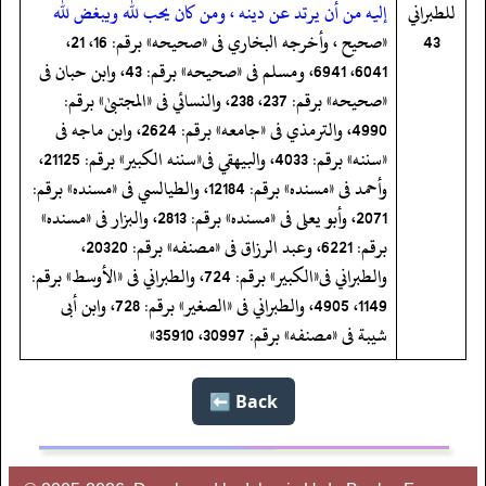
للطبراني
إليه من أن يرتد عن دينه ، ومن كان يحب لله ويبغض لله
43
«صحيح ، وأخرجه البخاري فى «صحيحه» برقم: 16، 21،
6041، 6941، ومسلم فى «صحيحه» برقم: 43، وابن حبان فى
«صحيحه» برقم: 237، 238، والنسائي فى «المجتبیٰ» برقم:
4990، والترمذي فى «جامعه» برقم: 2624، وابن ماجه فى
«سننه» برقم: 4033، والبيهقي فى«سننه الكبير» برقم: 21125،
وأحمد فى «مسنده» برقم: 12184، والطيالسي فى «مسنده» برقم:
2071، وأبو يعلى فى «مسنده» برقم: 2813، والبزار فى «مسنده»
برقم: 6221، وعبد الرزاق فى «مصنفه» برقم: 20320،
والطبراني فى«الكبير» برقم: 724، والطبراني فى «الأوسط» برقم:
1149، 4905، والطبراني فى «الصغير» برقم: 728، وابن أبى
شيبة فى «مصنفه» برقم: 30997، 35910»
Back ⬅️