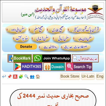
↩️
📌
🅰️
🧩
🔍
👥
🏠
Book Store
Ur-Latn
Eng
صحیح بخاری حدیث نمبر 2444 کی
تخریج