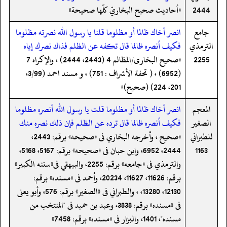
2444
«أحاديث صحيح البخاريّ كلّها صحيحة»
جامع
انصر أخاك ظالما أو مظلوما قلنا يا رسول الله نصرته مظلوما
الترمذي
فكيف أنصره ظالما قال تكفه عن الظلم فذاك نصرك إياه
2255
«صحیح البخاری/المظالم 4 (2443، 2444) ، والإکراہ 7
(6952) ، ( تحفة الأشراف : 751) ، و مسند احمد (3/99،
201، 224) (صحیح)»
المعجم
انصر أخاك ظالما أو مظلوما قلت يا رسول الله أنصره مظلوما
الصغير
فكيف أنصره ظالما قال ترده عن الظلم فإن ذلك نصره منك
للطبراني
«صحيح ، وأخرجه البخاري فى «صحيحه» برقم: 2443،
1163
2444، 6952، وابن حبان فى «صحيحه» برقم: 5167، 5168،
والترمذي فى «جامعه» برقم: 2255، والبيهقي فى«سننه الكبير»
برقم: 11626، 11627، 20234، وأحمد فى «مسنده» برقم:
12130، 13280، ، والطبراني فى «الصغير» برقم: 576، وأبو يعلى
فى «مسنده» برقم: 3838، وعبد بن حميد فى "المنتخب من
مسنده"، 1401، والبزار فى «مسنده» برقم: 7458»