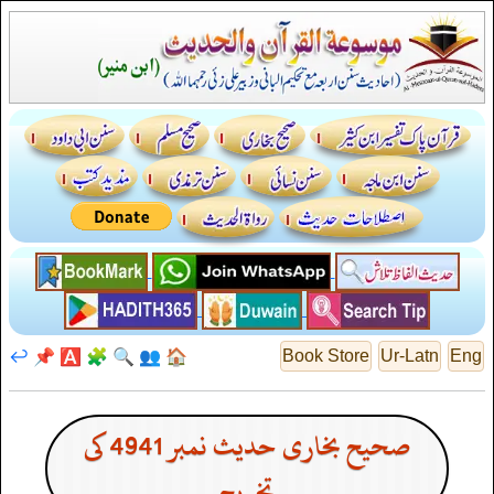
↩️
📌
🅰️
🧩
🔍
👥
🏠
Book Store
Ur-Latn
Eng
صحیح بخاری حدیث نمبر 4941 کی
تخریج