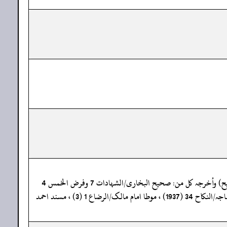
«سنن ابی داود/ النکاح 7 (2055) ، سنن النسائی/النکاح 49 (3302) ، ( تحفة الأشراف : 16344) ، سنن الدارمی/النکاح 48 (2295) (صحیح) وأخرجہ کل من: صحیح البخاری/الشہادات 7 وفرض الخمس 4
(3105) ، والنکاح 20 (5099) و27 (5111) ، صحیح مسلم/الرضاع 2 (1444) ، سنن النسائی/النکاح 49 (3303، 3304، 3305) ، سنن ابن ماجہ/النکاح 34 (1937) ، موطا امام مالک/الرضاع 1 (3) ، مسند احمد