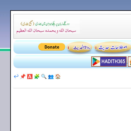
↩️
📌
🅰️
🧩
🔍
👥
🏠