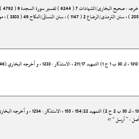
صل : ” أرسل “ !!»