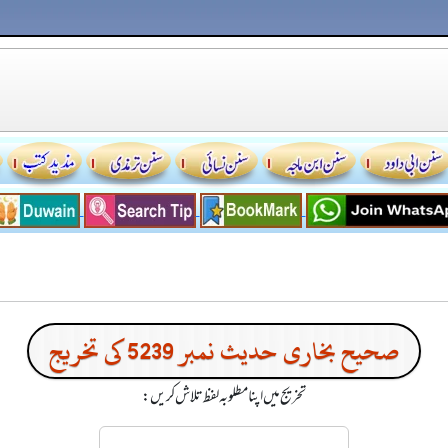
صحیح بخاری حدیث نمبر 5239 کی تخریج
تخریج میں اپنا مطلوبہ لفظ تلاش کریں: