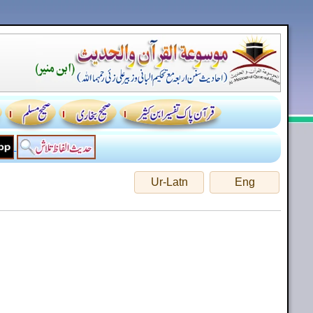
Ur-Latn
Eng