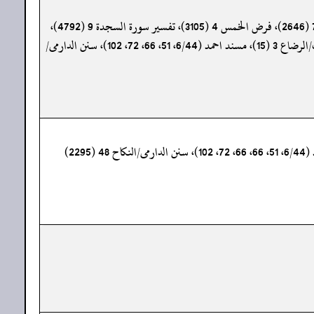
« سنن الترمذی/الرضاع 2 (1147)، سنن النسائی/النکاح 49 (3302)، ( تحفة الأشراف: 16344)، وقد أخرجہ: صحیح البخاری/الشہادات 7 (2646)، فرض الخمس 4 (3105)، تفسیر سورة السجدة 9 (4792)،
النکاح 22 (5103)، 117 (5239)، الأدب 93 (6156)، صحیح مسلم/الرضاع 2 (1444)، سنن ابن ماجہ/النکاح 34 (1937)، موطا امام مالک/الرضاع 3 (15)، مسند احمد (6/44، 51، 66، 72، 102)، سنن الدارمی/
«سنن ابی داود/النکاح 7 (2055)، سنن الترمذی/الرضاع 1 (1147)، (تحفة الأشراف: 16344)، موطا امام مالک/الرضاع 3 (15)، مسند احمد (6/44، 51، 66، 66، 72، 102)، سنن الدارمی/النکاح 48 (2295)