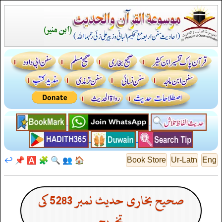
↩️
📌
🅰️
🧩
🔍
👥
🏠
Book Store
Ur-Latn
Eng
صحیح بخاری حدیث نمبر 5283 کی
تخریج