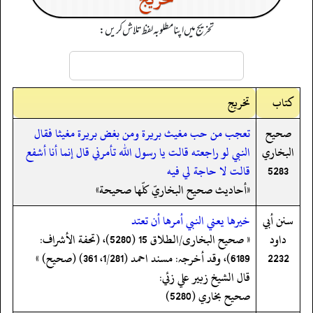
تخریج میں اپنا مطلوبہ لفظ تلاش کریں:
کتاب
تخریج
صحيح
تعجب من حب مغيث بريرة ومن بغض بريرة مغيثا فقال
البخاري
النبي لو راجعته قالت يا رسول الله تأمرني قال إنما أنا أشفع
5283
قالت لا حاجة لي فيه
«أحاديث صحيح البخاريّ كلّها صحيحة»
سنن أبي
خيرها يعني النبي أمرها أن تعتد
داود
« صحیح البخاری/الطلاق 15 (5280)، (تحفة الأشراف:
2232
6189)، وقد أخرجہ: مسند احمد (1/281، 361) (صحیح) »
قال الشيخ زبير علي زئي:
صحيح بخاري (5280)