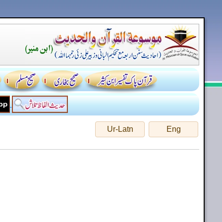
Ur-Latn
Eng