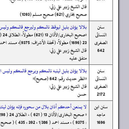
قال الشيخ زبير علي زئي:
صحيح بخاري (621) صحيح مسلم (1093)
سنن
بلالا يؤذن بليل ليوقظ نائمكم وليرجع قائمكم وليس 
النسائى
الصغرى
23 (1696) مطولاً، (تحفة الأشراف: 9375)، مسند احمد 1/386، 392، 435، ویأتي عند المؤلف بأتم منہ في الصیام 30 برقم: 2172 (صحیح)»
642
قال الشيخ زبير علي زئي:
متفق عليه
سنن
بلالا يؤذن بليل لينبه نائمكم ويرجع قائمكم وليس ا
النسائى
«انظر حدیث رقم: 642 (صحیح)»
الصغرى
قال الشيخ زبير علي زئي:
2172
حسن
سنن ابن
لا يمنعن أحدكم أذان بلال من سحوره فإنه يؤذن لينت
ماجه
1696
: 9375 ) ، مسند احمد ( 1/386 ، 392 ، 435 ) ( صحیح ) »