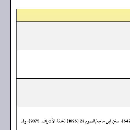
« صحیح البخاری/الأذان 13 (621)، الطلاق 24 (5298)، أخبارالآحاد 1 (7247)، صحیح مسلم/الصوم 8 (1093)، سنن النسائی/الأذان 11 (642)، سنن ابن ماجہ/الصوم 23 (1696) (تحفة الأشراف: 9375)، وقد