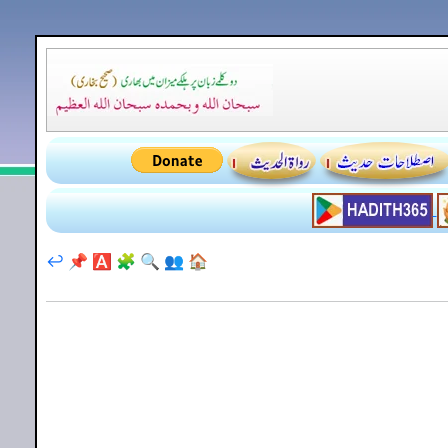
↩️
📌
🅰️
🧩
🔍
👥
🏠