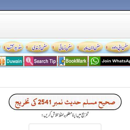
صحیح مسلم حدیث نمبر 2541 کی تخریج
تخریج میں اپنا مطلوبہ لفظ تلاش کریں: