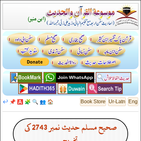
↩️
📌
🅰️
🧩
🔍
👥
🏠
Book Store
Ur-Latn
Eng
صحیح مسلم حدیث نمبر 2743 کی
تخریج