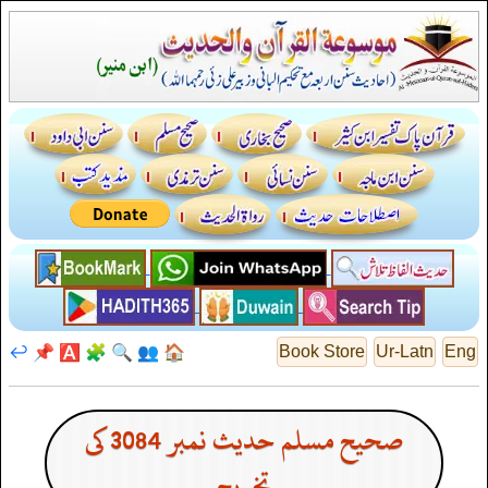
↩️
📌
🅰️
🧩
🔍
👥
🏠
Book Store
Ur-Latn
Eng
صحیح مسلم حدیث نمبر 3084 کی
تخریج