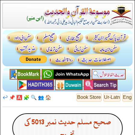
↩️
📌
🅰️
🧩
🔍
👥
🏠
Book Store
Ur-Latn
Eng
صحیح مسلم حدیث نمبر 5013 کی
تخریج