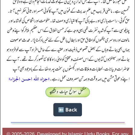
مکمل عبور حاصل تھا۔ آپ نے جس انداز پر دین کی بے لوث خدمات انجام دی ہے وہ لائق
تحسین ہے۔ ماضی قریب میں علم حدیث کے فنون میں آپ کا کوئی ہمسر اور ثانی نظر نہیں آتا۔
حق گوئی، راست بازی اور بےباکی آپ کا امتیازی وصف تھا۔ حکو مت اور اشخاص کی خوشامد اور
چاپلوسی سے آپ کو شدید نفرت تھی یہی وجہ ہے کہ حسن اخلاق کے اس عظیم پیکر کو اپنے وطن
مالوف اور دوسری جگہوں کو اِحقاقِ حق اور اِبطالِ باطل کے لئے خیر باد کہنا پڑا۔ محدث موصوف
جہاں بھی جاتے وہاں کے بعض مخصوص ذہنیت اور عقیدے کے حامل افراد آپ سے خوفزدہ ہو
جاتے اور سینکڑوں کتابوں کے اس مصنف و محقق کو اپنی راہ کا کانٹا تصور کرتے تھے۔ آپ کے
محاضرات و بیانات، خطابات و ملاقات اور کیسٹوں پر سخت پہر ہ بٹھانے کے باوجود بھی آپ
«جزاه الله احسن الجزاء»
اپنے دعوتی مشن میں ہمہ وقت و ہمہ تن مصروف عمل رہے۔
مکمل سوانح حیات دیکھیے
Back ⬅️
© 2005-2026, Developed by Islamic Urdu Books, For any