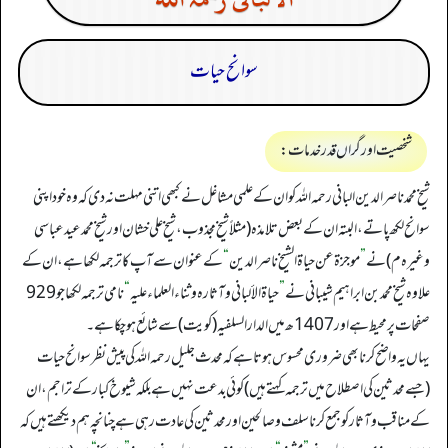
سوانح حیات​
شخصیت اور گراں قدر خدمات:
شیخ محمد ناصر الدین البانی رحمہ اللہ کو ان کے علمی مشاغل نے کبھی اتنی مہلت نہ دی کہ وہ خود اپنی
سوانح لکھ پاتے، البتہ ان کے بعض تلامذہ (مثلاً شیخ مجذوب، شیخ علی خشان اور شیخ محمد عید عباسی
وغیرہ م) نے
”
موجزة عن حیاة الشیخ ناصر الدین
“
کے عنوان سے آپ کا ترجمہ لکھا ہے، ان کے
علاوہ شیخ محمد بن ابراہیم شیبانی نے
”
حیاة الألباني و آثارہ و ثناء العلماء علیه
“
نامی ترجمہ لکھا جو 929
صفحات پر محیط ہے اور 1407ھ میں الدار السلفیہ (کویت) سے شائع ہو چکا ہے۔
یہاں یہ واضح کرنا بھی ضروری محسوس ہوتا ہے کہ محدث جلیل رحمہ الله کی پیش نظر سوانح حیات
(جسے محدثین کی اصطلاح میں ترجمہ کہتے ہیں) کوئی بدعت نہیں ہے بلکہ شیوخ کبار کے تراجم، ان
کے مناقب و آثار کو جمع کرنا سلف و صالحین اور محدثین کی عادت رہی ہے چنانچہ ہم دیکھتے ہیں کہ