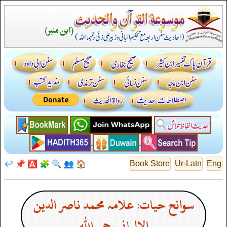
↩️
📌
🅰️
🧩
🔍
👥
🏠
Book Store
Ur-Latn
Eng
سوانح حیات: علامہ محمد ناصر الدین
الالبانی رحمہ اللہ