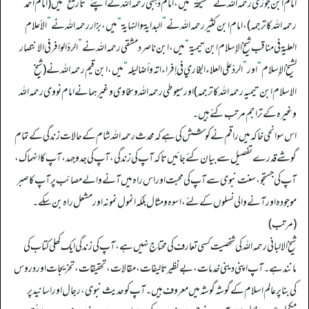
امام ابن جوزی رحمہ الله نے
”
مشیخۃ
“
میں، امام ذہبی رحمہ الله نے اپنے
”
تاریخ
“
میں (امام احمد
رحمہ الله کا ترجمہ)، امام ابن کثیر رحمہ الله نے
”
البدایة والنهایة
“
میں، بزار رحمہ الله نے
”
الأعلام
العلیة في مناقب شیخ الإسلام ابن تیمیة
“
میں، ابن ناصر دمشقی رحمہ الله نے
”
الردّ الوافر في الانتصار
لشیخ الإسلام
“
اور
”
الردّ علی العلاء البخاري في إفراء اته وأضالیله
“
میں، ابن قیم رحمہ الله نے (شیخ
الاسلام ابن تیمیہ رحمہ الله کا ترجمہ) اور سیوطی رحمہ الله و سخاوی و غیرہما نے امام نووی رحمہ الله
وغیرہ کے تراجم مرتب کئے ہیں۔
اس سوانحی خاکہ میں راقم نے کوشش کی ہے کہ محدث رحمہ الله شام کے حالات زندگی کے تمام
گوشے قدرے تفصیل سے بیان کئے جائیں تاکہ آپ کی زندگی، آپ کی جدوجہد، آپ کا انہماک،
آپ کی جستجو، سنت نبوی سے آپ کی محبت اور اس راہ میں آنے والے مصائب پر آپ کا صبر
موجود ہ اور آنے والی نسلوں کے لئے، اسوہ و مثال بلکہ انمول نمونہ اور مشعل راہ بن سکے۔
(مرتب)
شیخ الالبانی رحمہ الله کی شخصیت کسی تعارف کی محتاج نہیں ہے، آپ کی زندگی ایک کھلی کتاب کی
مانند ہے۔ آپ اپنی دینی خدمات، بےنظیر تالیفات، مقالات، تحقیقات، تخریجات اور دروس
کی بنا پر عالم اسلام کے گوشہ گوشہ میں معروف ہیں۔ آپ کو حدیث نبوی، رجال اور اسانید پر