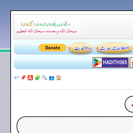
↩️
📌
🅰️
🧩
🔍
👥
🏠