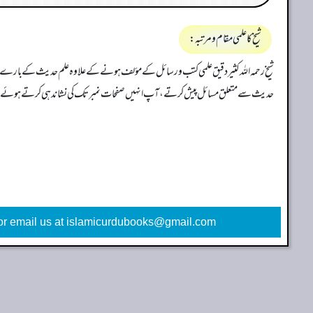
شیخ کا علمی مقام و مرتبہ:
شیخ رحمہ اللہ کثیر دقیق علمی کتب و رسائل کے مؤلف ہونے کے علاوہ علم حدیث کے بارے می
حدیث سے متعلق مسائل پیش کرتے، آپ انہیں صفحات نمبر تک کی نشاندہی کرتے ہوئے مراجع 
or email us at islamicurdubooks@gmail.com