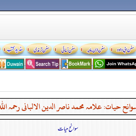
وانح حیات: علامہ محمد ناصر الدین الالبانی رحمہ اللہ
سوانح حیات​