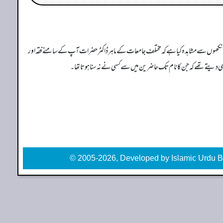
ی آنکھوں سے مشاہدہ کیا ہے کہ مختلف جامعات کے ماہر ڈاکٹر حضرات آپ کے سامنے فقہ اور
دیتے تھے کہ جن کا نام تک حاضرین میں سے کسی نے نہ سنا ہوتا تھا۔
© 2005-2026, Developed by Islamic Urdu B