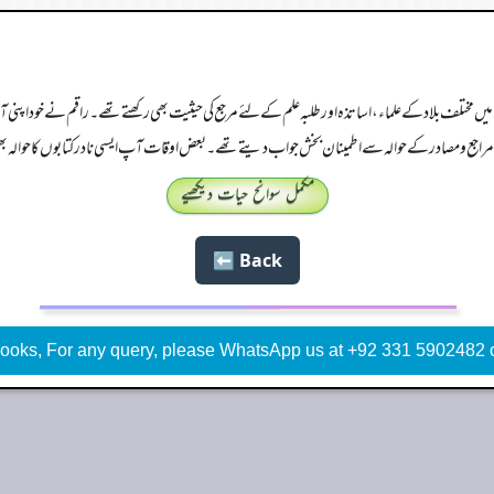
ں مختلف بلاد کے علماء، اساتذہ اور طلبہ علم کے لئے مرجع کی حیثیت بھی رکھتے تھے۔ راقم نے خود اپن
و مصادر کے حوالہ سے اطمینان بخش جواب دیتے تھے۔ بعض اوقات آپ ایسی نادر کتابوں کا حوالہ بھی 
مکمل سوانح حیات دیکھیے
Back ⬅️
ooks, For any query, please WhatsApp us at +92 331 5902482 