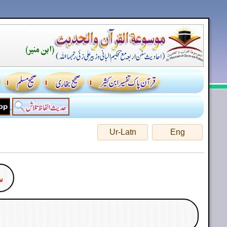
Ur-Latn
Eng
س