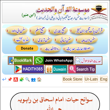
↩️
📌
🅰️
🧩
🔍
👥
🏠
Book Store
Ur-Latn
Eng
سوانح حیات: امام اسحاق بن راہویہ
رحمہ اللہ