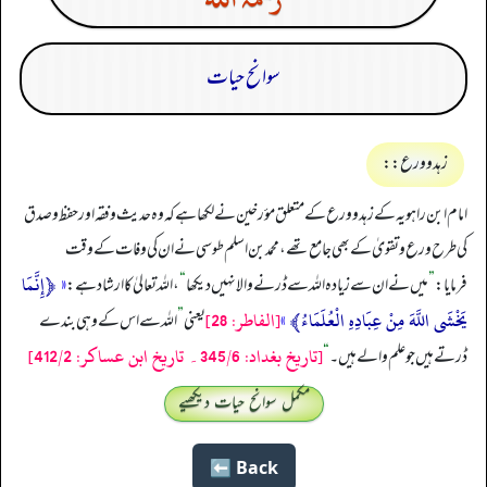
سوانح حیات​
زہد و ورع::
امام ابن راہویہ کے زہد و ورع کے متعلق مؤرخین نے لکھا ہے کہ وہ حدیث و فقہ اور حفظ و صدق
کی طرح ورع و تقویٰ کے بھی جامع تھے، محمد بن اسلم طوسی نے ان کی وفات کے وقت
«
﴿إِنَّمَا
فرمایا:
”
میں نے ان سے زیادہ اللہ سے ڈرنے والا نہیں دیکھا
“
، الله تعالیٰ کا ارشاد ہے:
يَخْشَى اللَّهَ مِنْ عِبَادِهِ الْعُلَمَاءُ﴾
»
[الفاطر: 28]
یعنی
”
اللہ سے اس کے وہی بندے
[تاريخ بغداد: 345/6۔ تاريخ ابن عساكر: 412/2]
ڈرتے ہیں جو علم والے ہیں۔
“
مکمل سوانح حیات دیکھیے
Back ⬅️