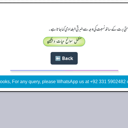
 بستی برت کے ساتھ نسبت کی وجہ سے البرتی البغدادی کہا جاتا ہے۔
مکمل سوانح حیات دیکھیے
Back ⬅️
ooks, For any query, please WhatsApp us at +92 331 5902482 