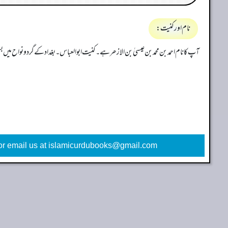
نام اور کنیت:
آپ کا نام احمد بن محمد بن عیسیٰ بن الازھر ہے۔ کنیت ابو العباس۔ بغداد کے گرد و نواح میں
or email us at islamicurdubooks@gmail.com