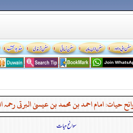
نح حیات: امام احمد بن محمد بن عیسیٰ البرتی رحمہ ال
سوانح حیات​