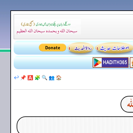
↩️
📌
🅰️
🧩
🔍
👥
🏠
لہ