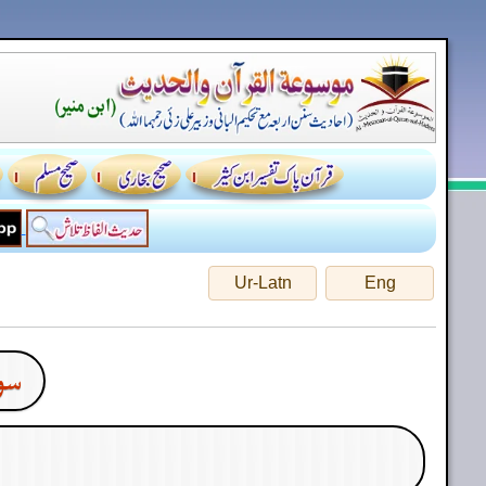
Ur-Latn
Eng
سوا