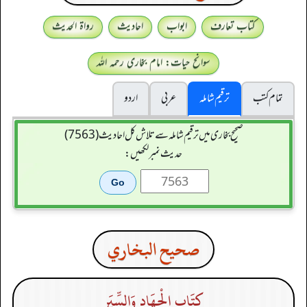
کتاب تعارف
ابواب
احادیث
رواۃ الحدیث
سوانح حیات: امام بخاری رحمہ اللہ
تمام کتب
ترقیم شاملہ
عربی
اردو
صحیح بخاری میں ترقیم شاملہ سے تلاش کل احادیث (7563)
حدیث نمبر لکھیں:
صحيح البخاري
كِتَاب الْجِهَادِ وَالسِّيَرِ