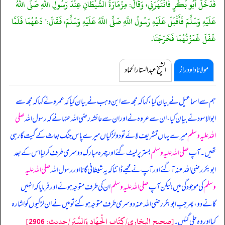
فَدَخَلَ أَبُو بَكْرٍ فَانْتَهَرَنِي، وَقَالَ: مِزْمَارَةُ الشَّيْطَانِ عِنْدَ رَسُولِ اللَّهِ صَلَّى اللَّهُ
عَلَيْهِ وَسَلَّمَ فَأَقْبَلَ عَلَيْهِ رَسُولُ اللَّهِ صَلَّى اللَّهُ عَلَيْهِ وَسَلَّمَ، فَقَالَ:" دَعْهُمَا فَلَمَّا
غَفَلَ غَمَزْتُهُمَا فَخَرَجَتَا.
مولانا داود راز
الشیخ عبدالستار الحماد
ہم سے اسماعیل نے بیان کیا، کہا کہ مجھ سے ابن وہب نے بیان کیا کہ عمرو نے کہا کہ مجھ سے
ابوالاسود نے بیان کیا، ان سے عروہ نے اور ان سے عائشہ رضی اللہ عنہا نے کہ
رسول اللہ
صلی
اللہ علیہ وسلم
میرے یہاں تشریف لائے تو دو لڑکیاں میرے پاس جنگ بعاث کے گیت گا رہی
تھیں۔ آپ
صلی اللہ علیہ وسلم
بستر پر لیٹ گئے اور چہرہ مبارک دوسری طرف کر لیا اس کے بعد
ابوبکر رضی اللہ عنہ آ گئے اور آپ نے مجھے ڈانٹا کہ یہ شیطانی گانا اور رسول اللہ
صلی اللہ علیہ
وسلم
کی موجودگی میں! لیکن آپ
صلی اللہ علیہ وسلم
ان کی طرف متوجہ ہوئے اور فرمایا کہ انہیں
گانے دو، پھر جب ابوبکر رضی اللہ عنہ دوسری طرف متوجہ ہو گئے تو میں نے ان لڑکیوں کو اشارہ
[صحيح البخاري/كِتَاب الْجِهَادِ وَالسِّيَرِ/حدیث: 2906]
کیا اور وہ چلی گئیں۔