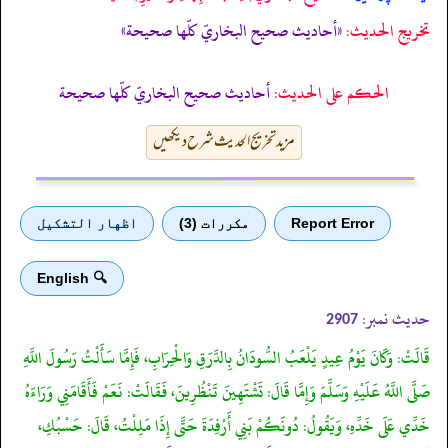
تخریج الحدیث:
«أحاديث صحيح البخاريّ كلّها صحيحة»
الحكم على الحديث:
أحاديث صحيح البخاريّ كلّها صحيحة
مزید تخریج الحدیث شرح دیکھیں
Report Error
مكررات (3)
اظهار التشكيل
🔍 English
حدیث نمبر:
2907
قَالَتْ: وَكَانَ يَوْمُ عِيدٍ يَلْعَبُ السُّودَانُ بِالدَّرَقِ وَالْحِرَابِ، فَإِمَّا سَأَلْتُ رَسُولَ اللَّهِ
صَلَّى اللَّهُ عَلَيْهِ وَسَلَّمَ وَإِمَّا قَالَ: تَشْتَهِينَ تَنْظُرِينَ، فَقَالَتْ: نَعَمْ فَأَقَامَنِي وَرَاءَهُ
خَدِّي عَلَى خَدِّهِ، وَيَقُولُ: دُونَكُمْ بَنِي أَرْفِدَةَ حَتَّى إِذَا مَلِلْتُ، قَالَ: حَسْبُكِ،