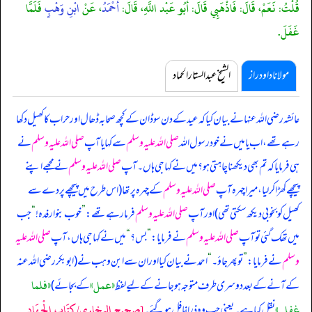
قُلْتُ: نَعَمْ، قَالَ: فَاذْهَبِي قَالَ: أَبُو عَبْد اللَّهِ، قَالَ:
أَحْمَدُ
، عَنْ
ابْنِ وَهْبٍ
فَلَمَّا
غَفَلَ.
مولانا داود راز
الشیخ عبدالستار الحماد
عائشہ رضی اللہ عنہا نے بیان کیا کہ
عید کے دن سوڈان کے کچھ صحابہ ڈھال اور حراب کا کھیل دکھا
رہے تھے، اب یا میں نے خود رسول اللہ
صلی اللہ علیہ وسلم
سے کہا یا آپ
صلی اللہ علیہ وسلم
نے
ہی فرمایا کہ تم بھی دیکھنا چاہتی ہو؟ میں نے کہا جی ہاں۔ آپ
صلی اللہ علیہ وسلم
نے مجھے اپنے
پیچھے کھڑا کر لیا، میرا چہرہ آپ
صلی اللہ علیہ وسلم
کے چہرہ پر تھا (اس طرح میں پیچھے پردے سے
کھیل کو بخوبی دیکھ سکتی تھی) اور آپ
صلی اللہ علیہ وسلم
فرما رہے تھے:
”
خوب بنوارفدہ!
“
جب
میں تھک گئی تو آپ
صلی اللہ علیہ وسلم
نے فرمایا:
”
بس؟
“
میں نے کہا جی ہاں، آپ
صلی اللہ علیہ
وسلم
نے فرمایا:
”
تو پھر جاؤ۔
“
احمد نے بیان کیا اور ان سے ابن وہب نے (ابوبکر رضی اللہ عنہ
«عمل»
«فلما
کے آنے کے بعد دوسری طرف متوجہ ہو جانے کے لیے لفظ
کے بجائے)
غفل‏.‏»
[صحيح البخاري/كِتَاب الْجِهَادِ
نقل کیا ہے۔ یعنی جب وہ ذرا غافل ہو گئے۔