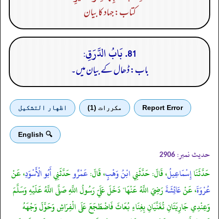
کتاب: جہاد کا بیان
81. بَابُ الدَّرَقِ:
باب: ڈھال کے بیان میں۔
Report Error
مكررات (1)
اظهار التشكيل
🔍 English
حدیث نمبر:
2906
حَدَّثَنَا
إِسْمَاعِيلُ
، قَالَ: حَدَّثَنِي
ابْنُ وَهْبٍ
، قَالَ:
عَمْرٌو
حَدَّثَنِي
أَبُو الْأَسْوَدِ
، عَنْ
عُرْوَةَ
، عَنْ
عَائِشَةَ
رَضِيَ اللَّهُ عَنْهَا" دَخَلَ عَلَيّ رَسُولُ اللَّهِ صَلَّى اللَّهُ عَلَيْهِ وَسَلَّمَ
وَعِنْدِي جَارِيَتَانِ تُغَنِّيَانِ بِغِنَاءِ بُعَاثَ فَاضْطَجَعَ عَلَى الْفِرَاشِ وَحَوَّلَ وَجْهَهُ