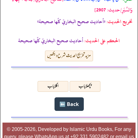
وَالسِّيَرِ/حدیث: 2907]
تخریج الحدیث:
«أحاديث صحيح البخاريّ كلّها صحيحة»
الحكم على الحديث:
أحاديث صحيح البخاريّ كلّها صحيحة
مزید تخریج الحدیث شرح دیکھیں
پچھلا باب
اگلا باب
Back ⬅️
© 2005-2026, Developed by Islamic Urdu Books, For any
query, please WhatsApp us at +92 331 5902482 or email us