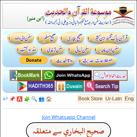
↩️
📌
🅰️
🧩
🔍
👥
🏠
Book Store
Ur-Latn
Eng
Join Whatsapp Channel
صحيح البخاري سے متعلقہ