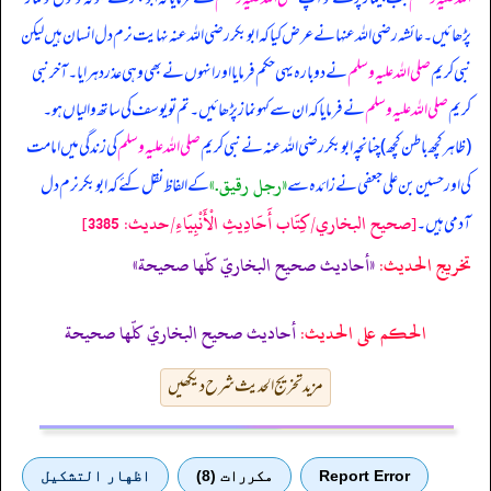
پڑھائیں۔ عائشہ رضی اللہ عنہا نے عرض کیا کہ ابوبکر رضی اللہ عنہ نہایت نرم دل انسان ہیں لیکن
نبی کریم
صلی اللہ علیہ وسلم
نے دوبارہ یہی حکم فرمایا اور انہوں نے بھی وہی عذر دہرایا۔ آخر نبی
کریم
صلی اللہ علیہ وسلم
نے فرمایا کہ ان سے کہو نماز پڑھائیں۔ تم تو یوسف کی ساتھ والیاں ہو۔
(ظاہر کچھ باطن کچھ) چنانچہ ابوبکر رضی اللہ عنہ نے نبی کریم
صلی اللہ علیہ وسلم
کی زندگی میں امامت
«رجل رقيق‏.»
کی اور حسین بن علی جعفی نے زائدہ سے
کے الفاظ نقل کئے کہ ابوبکر نرم دل
[صحيح البخاري/كِتَاب أَحَادِيثِ الْأَنْبِيَاءِ/حدیث: 3385]
آدمی ہیں۔
تخریج الحدیث:
«أحاديث صحيح البخاريّ كلّها صحيحة»
الحكم على الحديث:
أحاديث صحيح البخاريّ كلّها صحيحة
مزید تخریج الحدیث شرح دیکھیں
Report Error
مكررات (8)
اظهار التشكيل