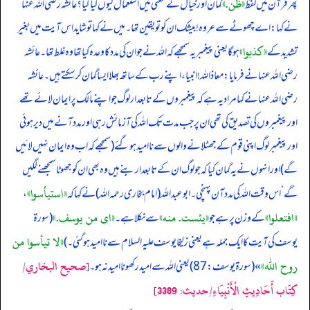
«ظن‏.‏»
پھر قرآن میں لفظ
گمان اور خیال کے معنی میں استعمال کیوں کیا گیا؟ عائشہ رضی اللہ عنہا
نے کہا: اے چھوٹے سے عروہ! بیشک ان کو تو یقین تھا۔ میں نے کہا تو شاید اس آیت میں بغیر
«كذبوا‏»
تشدید کے
ہو گا یعنی پیغمبر یہ سمجھے کہ اللہ نے جو ان کی مدد کا وعدہ کیا تھا وہ غلط تھا۔ عائشہ
رضی اللہ عنہا نے فرمایا: معاذاللہ! انبیاء اپنے رب کے ساتھ بھلا ایسا گمان کر سکتے ہیں۔ عائشہ
رضی اللہ عنہا نے کہا مراد یہ ہے کہ پیغمبروں کے تابعدار لوگ جو اپنے مالک پر ایمان لائے تھے
اور پیغمبروں کی تصدیق کی تھی ان پر جب مدت تک اللہ کی آزمائش رہی اور مدد آنے میں دیر ہوئی
اور پیغمبر لوگ اپنی قوم کے جھٹلانے والوں سے ناامید ہو گئے (سمجھے کہ اب وہ ایمان نہیں لائیں
گے) اور انہوں نے یہ گمان کیا کہ جو لوگ ان کے تابعدار بنے ہیں وہ بھی ان کو جھوٹا سمجھنے لگیں
«استيأسوا‏»
گے ‘ اس وقت اللہ کی مدد آن پہنچی۔ ابوعبداللہ (امام بخاری رحمہ اللہ) نے کہا کہ
،
«افتعلوا»
«يئست‏.‏ ‏منه‏»
«اى من يوسف‏.‏»
کے وزن پر ہے جو
سے نکلا ہے۔
(سورۃ
«لا تيأسوا من
یوسف کی آیت کا ایک جملہ ہے یعنی زلیخا یوسف علیہ السلام سے ناامید ہو گئی۔)
روح الله‏»
[صحيح البخاري/
» ‏‏‏‏ (سورۃ یوسف: 87) یعنی اللہ سے امید رکھو ناامید نہ ہو۔
كِتَاب أَحَادِيثِ الْأَنْبِيَاءِ/حدیث: 3389]