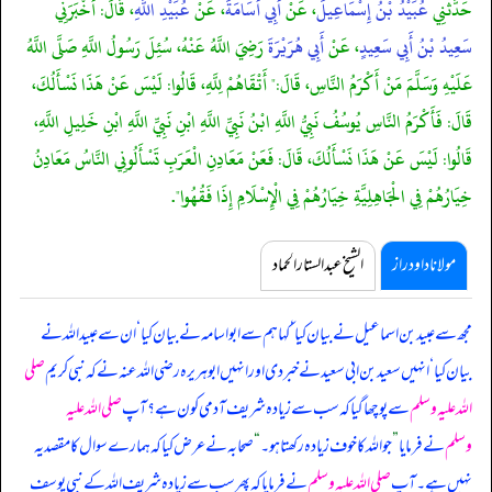
حَدَّثَنِي
عُبَيْدُ بْنُ إِسْمَاعِيلَ
، عَنْ
أَبِي أُسَامَةَ
، عَنْ
عُبَيْدِ اللَّهِ
، قَالَ: أَخْبَرَنِي
سَعِيدُ بْنُ أَبِي سَعِيدٍ
، عَنْ
أَبِي هُرَيْرَةَ
رَضِيَ اللَّهُ عَنْهُ، سُئِلَ رَسُولُ اللَّهِ صَلَّى اللَّهُ
عَلَيْهِ وَسَلَّمَ مَنْ أَكْرَمُ النَّاسِ، قَالَ:" أَتْقَاهُمْ لِلَّهِ، قَالُوا: لَيْسَ عَنْ هَذَا نَسْأَلُكَ،
قَالَ: فَأَكْرَمُ النَّاسِ يُوسُفُ نَبِيُّ اللَّهِ ابْنُ نَبِيِّ اللَّهِ ابْنِ نَبِيِّ اللَّهِ ابْنِ خَلِيلِ اللَّهِ،
قَالُوا: لَيْسَ عَنْ هَذَا نَسْأَلُكَ، قَالَ: فَعَنْ مَعَادِنِ الْعَرَبِ تَسْأَلُونِي النَّاسُ مَعَادِنُ
خِيَارُهُمْ فِي الْجَاهِلِيَّةِ خِيَارُهُمْ فِي الْإِسْلَامِ إِذَا فَقُهُوا".
مولانا داود راز
الشیخ عبدالستار الحماد
مجھ سے عبید بن اسماعیل نے بیان کیا ‘ کہا ہم سے ابواسامہ نے بیان کیا ‘ ان سے عبیداللہ نے
بیان کیا ‘ انہیں سعید بن ابی سعید نے خبر دی اور انہیں ابوہریرہ رضی اللہ عنہ نے کہ
نبی کریم
صلی
اللہ علیہ وسلم
سے پوچھا گیا کہ سب سے زیادہ شریف آدمی کون ہے؟ آپ
صلی اللہ علیہ
وسلم
نے فرمایا
”
جو اللہ کا خوف زیادہ رکھتا ہو۔
“
صحابہ نے عرض کیا کہ ہمارے سوال کا مقصد یہ
نہیں ہے۔ آپ
صلی اللہ علیہ وسلم
نے فرمایا کہ پھر سب سے زیادہ شریف اللہ کے نبی یوسف