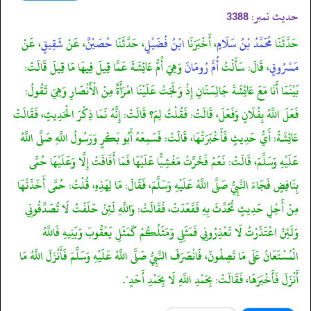
حدیث نمبر:
3388
حَدَّثَنَا
مُحَمَّدُ بْنُ سَلَامٍ
، أَخْبَرَنَا
ابْنُ فُضَيْلٍ
، حَدَّثَنَا
حُصَيْنٌ
، عَنْ
شَقِيقٍ
، عَنْ
مَسْرُوقٍ
، قَالَ: سَأَلْتُ
أُمَّ رُومَانَ
وَهِيَ أُمُّ عَائِشَةَ عَمَّا قِيلَ فِيهَا مَا قِيلَ قَالَتْ:
بَيْنَمَا أَنَا مَعَ عَائِشَةَ جَالِسَتَانِ إِذْ وَلَجَتْ عَلَيْنَا امْرَأَةٌ مِنْ الْأَنْصَارِ وَهِيَ تَقُولُ:
فَعَلَ اللَّهُ بِفُلَانٍ وَفَعَلَ، قَالَتْ: فَقُلْتُ لِمَ؟ قَالَتْ: إِنَّهُ نَمَا ذِكْرَ الْحَدِيثِ، فَقَالَتْ
عَائِشَةُ: أَيُّ حَدِيثٍ فَأَخْبَرَتْهَا، قَالَتْ: فَسَمِعَهُ أَبُو بَكْرٍ وَرَسُولُ اللَّهِ صَلَّى اللَّهُ
عَلَيْهِ وَسَلَّمَ، قَالَتْ: نَعَمْ فَخَرَّتْ مَغْشِيًّا عَلَيْهَا فَمَا أَفَاقَتْ إِلَّا وَعَلَيْهَا حُمَّى
بِنَافِضٍ فَجَاءَ النَّبِيُّ صَلَّى اللَّهُ عَلَيْهِ وَسَلَّمَ، فَقَالَ: مَا لِهَذِهِ، قُلْتُ: حُمَّى أَخَذَتْهَا
مِنْ أَجْلِ حَدِيثٍ تُحُدِّثَ بِهِ فَقَعَدَتْ، فَقَالَتْ: وَاللَّهِ لَئِنْ حَلَفْتُ لَا تُصَدِّقُونِي
وَلَئِنْ اعْتَذَرْتُ لَا تَعْذِرُونِي فَمَثَلِي وَمَثَلُكُمْ كَمَثَلِ يَعْقُوبَ وَبَنِيهِ فَاللَّهُ
الْمُسْتَعَانُ عَلَى مَا تَصِفُونَ، فَانْصَرَفَ النَّبِيُّ صَلَّى اللَّهُ عَلَيْهِ وَسَلَّمَ فَأَنْزَلَ اللَّهُ مَا
أَنْزَلَ فَأَخْبَرَهَا، فَقَالَتْ: بِحَمْدِ اللَّهِ لَا بِحَمْدِ أَحَدٍ".