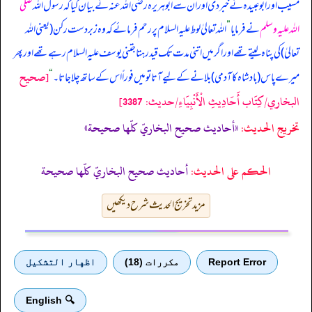
مسیب اور ابوعبیدہ نے خبر دی اور ان سے ابوہریرہ رضی اللہ عنہ نے بیان کیا کہ
رسول اللہ
صلی
اللہ علیہ وسلم
نے فرمایا
”
اللہ تعالیٰ لوط علیہ السلام پر رحم فرمائے کہ وہ زبردست رکن (یعنی اللہ
تعالیٰ) کی پناہ لیتے تھے اور اگر میں اتنی مدت تک قید رہتا جتنی یوسف علیہ السلام رہے تھے اور پھر
[صحيح
میرے پاس (بادشاہ کا آدمی) بلانے کے لیے آتا تو میں فوراً اس کے ساتھ چلا جاتا۔
“
البخاري/كِتَاب أَحَادِيثِ الْأَنْبِيَاءِ/حدیث: 3387]
تخریج الحدیث:
«أحاديث صحيح البخاريّ كلّها صحيحة»
الحكم على الحديث:
أحاديث صحيح البخاريّ كلّها صحيحة
مزید تخریج الحدیث شرح دیکھیں
Report Error
مكررات (18)
اظهار التشكيل
🔍 English