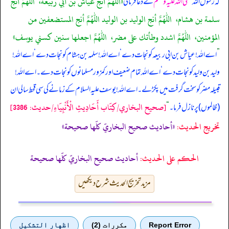
«اللهم أنج عياش بن أبي ربيعة،‏‏‏‏ ‏‏‏‏ اللهم أنج
کہ
رسول اللہ
صلی اللہ علیہ وسلم
نے دعا فرمائی
سلمة بن هشام،‏‏‏‏ ‏‏‏‏ اللهم أنج الوليد بن الوليد اللهم أنج المستضعفين من
المؤمنين،‏‏‏‏ ‏‏‏‏ اللهم اشدد وطأتك على مضر،‏‏‏‏ ‏‏‏‏ اللهم اجعلها سنين كسني يوسف»
”
اے اللہ! عیاش بن ابی ربیعہ کو نجات دے ‘ اے اللہ! سلمہ بن ہشام کو نجات دے ‘ اے اللہ!
ولید بن ولید کو نجات دے ‘ اے اللہ تمام ضعیف اور کمزور مسلمانوں کو نجات دے۔ اے اللہ!
قبیلہ مضر کو سخت گرفت میں پکڑ لے۔ اے اللہ! یوسف علیہ السلام کے زمانے کی سی قحط سالی ان
[صحيح البخاري/كِتَاب أَحَادِيثِ الْأَنْبِيَاءِ/حدیث: 3386]
(ظالموں) پر نازل فرما۔
“
تخریج الحدیث:
«أحاديث صحيح البخاريّ كلّها صحيحة»
الحكم على الحديث:
أحاديث صحيح البخاريّ كلّها صحيحة
مزید تخریج الحدیث شرح دیکھیں
Report Error
مكررات (2)
اظهار التشكيل