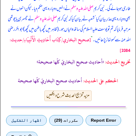
طاری ہو جائے گی۔ نبی کریم
صلی اللہ علیہ وسلم
نے انہیں دوبارہ یہی حکم دیا۔ لیکن انہوں نے
بھی دوبارہ یہی عذر بیان کیا ‘ شعبہ نے بیان کیا کہ نبی کریم
صلی اللہ علیہ وسلم
نے تیسری یا چوتھی
مرتبہ فرمایا کہ تم تو یوسف علیہ السلام کی ساتھ والیاں ہو۔ (ظاہر میں کچھ باطن میں کچھ) ابوبکر رضی
[صحيح البخاري/كِتَاب أَحَادِيثِ الْأَنْبِيَاءِ/حدیث:
اللہ عنہ سے کہو نماز پڑھائیں۔
“
3384]
تخریج الحدیث:
«أحاديث صحيح البخاريّ كلّها صحيحة»
الحكم على الحديث:
أحاديث صحيح البخاريّ كلّها صحيحة
مزید تخریج الحدیث شرح دیکھیں
Report Error
مكررات (29)
اظهار التشكيل