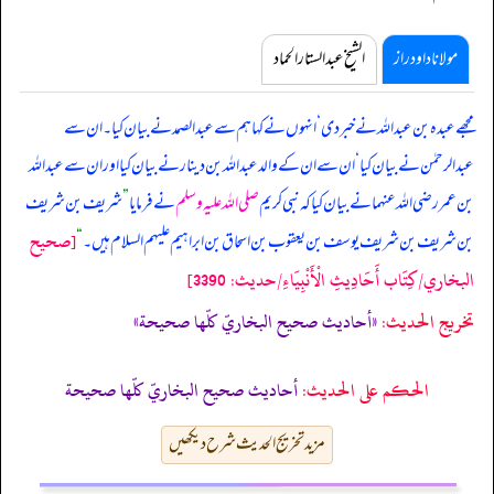
مولانا داود راز
الشیخ عبدالستار الحماد
مجھے عبدہ بن عبداللہ نے خبر دی ‘ انہوں نے کہا ہم سے عبدالصمد نے بیان کیا۔ ان سے
عبدالرحمٰن نے بیان کیا ‘ ان سے ان کے والد عبداللہ بن دینار نے بیان کیا اور ان سے عبداللہ
بن عمر رضی اللہ عنہما نے بیان کیا کہ
نبی کریم
صلی اللہ علیہ وسلم
نے فرمایا
”
شریف بن شریف
[صحيح
بن شریف بن شریف یوسف بن یعقوب بن اسحاق بن ابراہیم علیہم السلام ہیں۔
“
البخاري/كِتَاب أَحَادِيثِ الْأَنْبِيَاءِ/حدیث: 3390]
تخریج الحدیث:
«أحاديث صحيح البخاريّ كلّها صحيحة»
الحكم على الحديث:
أحاديث صحيح البخاريّ كلّها صحيحة
مزید تخریج الحدیث شرح دیکھیں