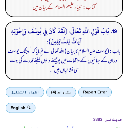
کتاب: انبیاء علیہم السلام کے بیان میں
19. بَابُ قَوْلِ اللَّهِ تَعَالَى: {لَقَدْ كَانَ فِي يُوسُفَ وَإِخْوَتِهِ
آيَاتٌ لِلسَّائِلِينَ}:
باب: (یوسف علیہ السلام کا بیان) اللہ تعالیٰ نے فرمایا کہ ”بیشک یوسف
اور ان کے بھائیوں کے واقعات میں پوچھنے والوں کیلئے قدرت کی بہت
سی نشانیاں ہیں“۔
Report Error
مكررات (4)
اظهار التشكيل
🔍 English
حدیث نمبر:
3383