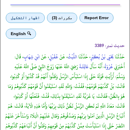
Report Error
مكررات (3)
اظهار التشكيل
🔍 English
حدیث نمبر:
3389
حَدَّثَنَا
يَحْيَى بْنُ بُكَيْرٍ
، حَدَّثَنَا
اللَّيْثُ
، عَنْ
عُقَيْلٍ
، عَنْ
ابْنِ شِهَابٍ
، قَالَ:
أَخْبَرَنِي
عُرْوَةُ
، أَنَّهُ سَأَلَ
عَائِشَةَ
رَضِيَ اللَّهُ عَنْهَا زَوْجَ النَّبِيِّ صَلَّى اللَّهُ عَلَيْهِ
وَسَلَّمَ: أَرَأَيْتِ قَوْلَهُ حَتَّى إِذَا اسْتَيْأَسَ الرُّسُلُ وَظَنُّوا أَنَّهُمْ قَدْ كُذِّبُوا أَوْ كُذِبُوا،
قَالَتْ: بَلْ كَذَّبَهُمْ قَوْمُهُمْ، فَقُلْتُ: وَاللَّهِ لَقَدِ اسْتَيْقَنُوا أَنَّ قَوْمَهُمْ كَذَّبُوهُمْ وَمَا
هُوَ بِالظَّنِّ، فَقَالَتْ: يَا عُرَيَّةُ لَقَدِ اسْتَيْقَنُوا بِذَلِكَ، قُلْتُ: فَلَعَلَّهَا أَوْ كُذِبُوا،
قَالَتْ: مَعَاذَ اللَّهِ لَمْ تَكُنِ الرُّسُلُ تَظُنُّ ذَلِكَ بِرَبِّهَا وَأَمَّا هَذِهِ الْآيَةُ، قَالَتْ: هُمْ
أَتْبَاعُ الرُّسُلِ الَّذِينَ آمَنُوا بِرَبِّهِمْ وَصَدَّقُوهُمْ وَطَالَ عَلَيْهِمُ الْبَلَاءُ وَاسْتَأْخَرَ عَنْهُمُ
النَّصْرُ حَتَّى إِذَا اسْتَيْأَسَتْ مِمَّنْ كَذَّبَهُمْ مِنْ قَوْمِهِمْ وَظَنُّوا أَنَّ أَتْبَاعَهُمْ كَذَّبُوهُمْ