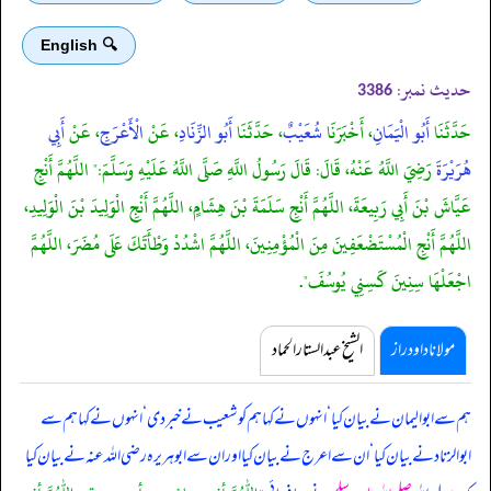
🔍 English
حدیث نمبر:
3386
حَدَّثَنَا
أَبُو الْيَمَانِ
، أَخْبَرَنَا
شُعَيْبٌ
، حَدَّثَنَا
أَبُو الزِّنَادِ
، عَنْ
الْأَعْرَجِ
، عَنْ
أَبِي
هُرَيْرَةَ
رَضِيَ اللَّهُ عَنْهُ، قَالَ: قَالَ رَسُولُ اللَّهِ صَلَّى اللَّهُ عَلَيْهِ وَسَلَّمَ:" اللَّهُمَّ أَنْجِ
عَيَّاشَ بْنَ أَبِي رَبِيعَةَ، اللَّهُمَّ أَنْجِ سَلَمَةَ بْنَ هِشَامٍ، اللَّهُمَّ أَنْجِ الْوَلِيدَ بْنَ الْوَلِيدِ،
اللَّهُمَّ أَنْجِ الْمُسْتَضْعَفِينَ مِنَ الْمُؤْمِنِينَ، اللَّهُمَّ اشْدُدْ وَطْأَتَكَ عَلَى مُضَرَ، اللَّهُمَّ
اجْعَلْهَا سِنِينَ كَسِنِي يُوسُفَ".
مولانا داود راز
الشیخ عبدالستار الحماد
ہم سے ابوالیمان نے بیان کیا ‘ انہوں نے کہا ہم کو شعیب نے خبر دی ‘ انہوں نے کہا ہم سے
ابوالزناد نے بیان کیا ‘ ان سے اعرج نے بیان کیا اور ان سے ابوہریرہ رضی اللہ عنہ نے بیان کیا