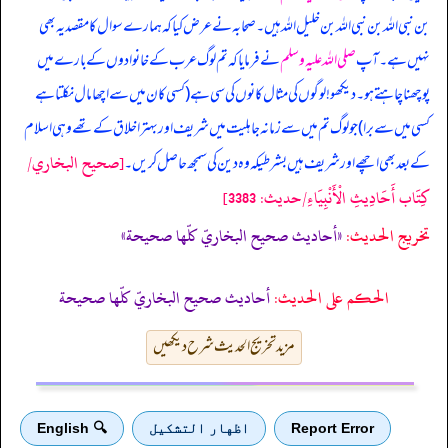
بن نبی اللہ بن نبی اللہ بن خلیل اللہ ہیں۔ صحابہ نے عرض کیا کہ ہمارے سوال کا مقصد یہ بھی
نہیں ہے۔ آپ
صلی اللہ علیہ وسلم
نے فرمایا کہ تم لوگ عرب کے خانوادوں کے بارے میں
پوچھنا چاہتے ہو۔ دیکھو! لوگوں کی مثال کانوں کی سی ہے (کسی کان میں سے اچھا مال نکلتا ہے
کسی میں سے برا) جو لوگ تم میں سے زمانہ جاہلیت میں شریف اور بہتر اخلاق کے تھے وہی اسلام
[صحيح البخاري/
کے بعد بھی اچھے اور شریف ہیں بشرطیکہ وہ دین کی سمجھ حاصل کریں۔
كِتَاب أَحَادِيثِ الْأَنْبِيَاءِ/حدیث: 3383]
تخریج الحدیث:
«أحاديث صحيح البخاريّ كلّها صحيحة»
الحكم على الحديث:
أحاديث صحيح البخاريّ كلّها صحيحة
مزید تخریج الحدیث شرح دیکھیں
Report Error
اظهار التشكيل
🔍 English