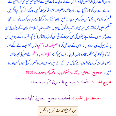
اور دریافت فرمایا کہ انہیں کیا ہوا؟ میں نے کہا کہ ایک بات ان سے ایسی کہی گئی تھی اور اسی کے
صدمے سے ان کو بخار آ گیا ہے۔ پھر عائشہ رضی اللہ عنہا اٹھ کر بیٹھ گئیں اور کہا اللہ کی قسم! اگر میں
قسم کھاؤں جب بھی آپ لوگ میری بات نہیں مان سکتے اور اگر کوئی عذر بیان کروں تو اسے بھی
تسلیم نہیں کر سکتے۔ بس میری اور آپ لوگوں کی مثال یعقوب علیہ السلام اور ان کے بیٹوں کی سی
ہے (کہ انہوں نے اپنے بیٹوں کی من گھڑت کہانی سن کر فرمایا تھا کہ)
”
جو کچھ تم کہہ رہے ہو میں اس
پر اللہ ہی کی مدد چاہتا ہوں۔
“
اس کے بعد نبی کریم
صلی اللہ علیہ وسلم
واپس تشریف لے گئے اور
اللہ تعالیٰ کو جو کچھ منظور تھا وہ نازل فرمایا۔ جب نبی کریم
صلی اللہ علیہ وسلم
نے اس کی خبر عائشہ
رضی اللہ عنہا کو دی تو انہوں نے کہا کہ اس کے لیے میں صرف اللہ کا شکر ادا کرتی ہوں کسی اور کا
[صحيح البخاري/كِتَاب أَحَادِيثِ الْأَنْبِيَاءِ/حدیث: 3388]
نہیں۔
تخریج الحدیث:
«أحاديث صحيح البخاريّ كلّها صحيحة»
الحكم على الحديث:
أحاديث صحيح البخاريّ كلّها صحيحة
مزید تخریج الحدیث شرح دیکھیں