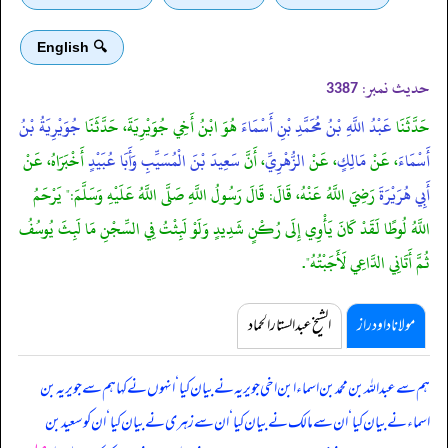
🔍 English
حدیث نمبر:
3387
حَدَّثَنَا
عَبْدُ اللَّهِ بْنُ مُحَمَّدِ بْنِ أَسْمَاءَ
هُوَ ابْنُ أَخِي جُوَيْرِيَةَ، حَدَّثَنَا
جُوَيْرِيَةُ بْنُ
أَسْمَاءَ
، عَنْ
مَالِكٍ
، عَنْ
الزُّهْرِيِّ
، أَنَّ
سَعِيدَ بْنَ الْمُسَيِّبِ
وَأَبَا عُبَيْدٍ
أَخْبَرَاهُ، عَنْ
أَبِي هُرَيْرَةَ
رَضِيَ اللَّهُ عَنْهُ، قَالَ: قَالَ رَسُولُ اللَّهِ صَلَّى اللَّهُ عَلَيْهِ وَسَلَّمَ:" يَرْحَمُ
اللَّهُ لُوطًا لَقَدْ كَانَ يَأْوِي إِلَى رُكْنٍ شَدِيدٍ وَلَوْ لَبِثْتُ فِي السِّجْنِ مَا لَبِثَ يُوسُفُ
ثُمَّ أَتَانِي الدَّاعِي لَأَجَبْتُهُ".
مولانا داود راز
الشیخ عبدالستار الحماد
ہم سے عبداللہ بن محمد بن اسماء ابن اخی جویریہ نے بیان کیا ‘ انہوں نے کہا ہم سے جویریہ بن
اسماء نے بیان کیا ‘ ان سے مالک نے بیان کیا ‘ ان سے زہری نے بیان کیا ‘ ان کو سعید بن