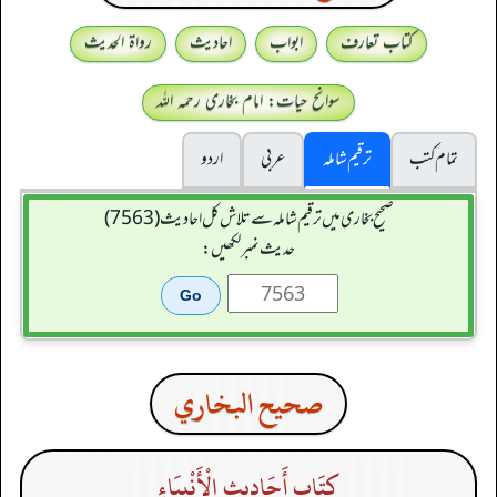
کتاب تعارف
ابواب
احادیث
رواۃ الحدیث
سوانح حیات: امام بخاری رحمہ اللہ
تمام کتب
ترقیم شاملہ
عربی
اردو
صحیح بخاری میں ترقیم شاملہ سے تلاش کل احادیث (7563)
حدیث نمبر لکھیں:
صحيح البخاري
كِتَاب أَحَادِيثِ الْأَنْبِيَاءِ