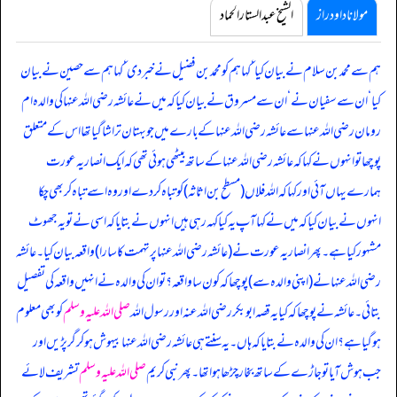
مولانا داود راز
الشیخ عبدالستار الحماد
ہم سے محمد بن سلام نے بیان کیا ‘ کہا ہم کو محمد بن فضیل نے خبر دی ‘ کہا ہم سے حصین نے بیان
کیا ‘ ان سے سفیان نے ‘ ان سے مسروق نے بیان کیا کہ
میں نے عائشہ رضی اللہ عنہا کی والدہ ام
رومان رضی اللہ عنہا سے عائشہ رضی اللہ عنہا کے بارے میں جو بہتان تراشا گیا تھا اس کے متعلق
پوچھا تو انہوں نے کہا کہ عائشہ رضی اللہ عنہا کے ساتھ بیٹھی ہوئی تھی کہ ایک انصاریہ عورت
ہمارے یہاں آئی اور کہا کہ اللہ فلاں (مسطح بن اثاثہ) کو تباہ کر دے اور وہ اسے تباہ کر بھی چکا
انہوں نے بیان کیا کہ میں نے کہا آپ یہ کیا کہہ رہی ہیں انہوں نے بتایا کہ اسی نے تو یہ جھوٹ
مشہور کیا ہے۔ پھر انصاریہ عورت نے (عائشہ رضی اللہ عنہا پر تہمت کا سارا) واقعہ بیان کیا۔ عائشہ
رضی اللہ عنہا نے (اپنی والدہ سے) پوچھا کہ کون سا واقعہ؟ تو ان کی والدہ نے انہیں واقعہ کی تفصیل
بتائی۔ عائشہ نے پوچھا کہ کیا یہ قصہ ابوبکر رضی اللہ عنہ اور رسول اللہ
صلی اللہ علیہ وسلم
کو بھی معلوم
ہو گیا ہے؟ ان کی والدہ نے بتایا کہ ہاں۔ یہ سنتے ہی عائشہ رضی اللہ عنہا بیہوش ہو کر گر پڑیں اور
جب ہوش آیا تو جاڑے کے ساتھ بخار چڑھا ہوا تھا۔ پھر نبی کریم
صلی اللہ علیہ وسلم
تشریف لائے