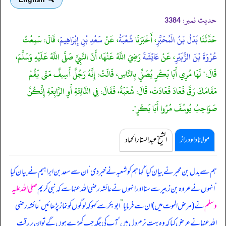
حدیث نمبر:
3384
حَدَّثَنَا
بَدَلُ بْنُ الْمُحَبَّرِ
، أَخْبَرَنَا
شُعْبَةُ
، عَنْ
سَعْدِ بْنِ إِبْرَاهِيمَ
، قَالَ: سَمِعْتُ
عُرْوَةَ بْنَ الزُّبَيْرِ
، عَنْ
عَائِشَةَ
رَضِيَ اللَّهُ عَنْهَا، أَنّ النَّبِيَّ صَلَّى اللَّهُ عَلَيْهِ وَسَلَّمَ،
قَالَ:" لَهَا مُرِي أَبَا بَكْرٍ يُصَلِّي بِالنَّاسِ، قَالَتْ: إِنَّهُ رَجُلٌ أَسِيفٌ مَتَى يَقُمْ
مَقَامَكَ رَقَّ فَعَادَ فَعَادَتْ، قَالَ: شُعْبَةُ، فَقَالَ: فِي الثَّالِثَةِ أَوِ الرَّابِعَةِ إِنَّكُنَّ
صَوَاحِبُ يُوسُفَ مُرُوا أَبَا بَكْرٍ".
مولانا داود راز
الشیخ عبدالستار الحماد
ہم سے بدل بن محبر نے بیان کیا ‘ کہا ہم کو شعبہ نے خبر دی ‘ ان سے سعد بن ابراہیم نے بیان کیا
‘ انہوں نے عروہ بن زبیر سے سنا اور انہوں نے عائشہ رضی اللہ عنہا سے کہ
نبی کریم
صلی اللہ علیہ
وسلم
نے (مرض الموت میں) ان سے فرمایا
”
ابوبکر سے کہو کہ لوگوں کو نماز پڑھائیں ‘ عائشہ رضی
اللہ عنہا نے عرض کیا کہ وہ بہت نرم دل ہیں ‘ آپ کی جگہ جب کھڑے ہوں گے تو ان پر رقت