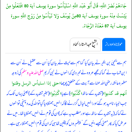
جَاءَهُمْ نَصْرُ اللَّهِ، قَالَ أَبُو عَبْد اللَّهِ اسْتَيْأَسُوا سورة يوسف آية 80 افْتَعَلُوا مِنْ
يَئِسْتُ مِنْهُ سورة يوسف آية 80مِنْ يُوسُفَ وَلا تَيْأَسُوا مِنْ رَوْحِ اللَّهِ سورة
يوسف آية 87 مَعْنَاهُ الرَّجَاءُ.
مولانا داود راز
الشیخ عبدالستار الحماد
ہم سے یحییٰ بن بکیر نے بیان کیا ‘ کہا ہم سے لیث نے بیان کیا ‘ ان سے عقیل نے ‘ ان سے
ابن شہاب نے ‘ کہا کہ
مجھے عروہ نے خبر دی کہ انہوں نے نبی کریم
صلی اللہ علیہ وسلم
کی زوجہ
«حتى إذا استيأس الرسل وظنوا
مطہرہ عائشہ رضی اللہ عنہا سے آیت کے متعلق پوچھا
أنهم قد كذبوا‏»
«كُذِّبُوا»
«كُذِبُوا»
(تشدید کے ساتھ
) ہے یا
(بغیر تشدید کے) یعنی یہاں تک کہ
جب انبیاء ناامید ہو گئے اور انہیں خیال گزرنے لگا کہ انہیں جھٹلا دیا گیا تو اللہ کی مدد پہنچی تو انہوں
نے کہا کہ (یہ تشدید کے ساتھ ہے اور مطلب یہ ہے کہ) ان کی قوم نے انہیں جھٹلایا تھا۔ میں نے
عرض کیا کہ پھر معنی کیسے بنیں گے ‘ پیغمبروں کو یقین تھا ہی کہ ان کی قوم انہیں جھٹلا رہی ہے۔