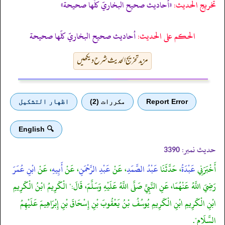
تخریج الحدیث:
«أحاديث صحيح البخاريّ كلّها صحيحة»
الحكم على الحديث:
أحاديث صحيح البخاريّ كلّها صحيحة
مزید تخریج الحدیث شرح دیکھیں
Report Error
مكررات (2)
اظهار التشكيل
🔍 English
حدیث نمبر:
3390
أَخْبَرَنِي
عَبْدَةُ
، حَدَّثَنَا
عَبْدُ الصَّمَدِ
، عَنْ
عَبْدِ الرَّحْمَنِ
، عَنْ
أَبِيهِ
، عَنْ
ابْنِ عُمَرَ
رَضِيَ اللَّهُ عَنْهُمَا، عَنِ النَّبِيِّ صَلَّى اللَّهُ عَلَيْهِ وَسَلَّمَ، قَالَ:" الْكَرِيمُ ابْنُ الْكَرِيمِ
ابْنِ الْكَرِيمِ ابْنِ الْكَرِيمِ يُوسُفُ بْنُ يَعْقُوبَ بْنِ إِسْحَاقَ بْنِ إِبْرَاهِيمَ عَلَيْهِمُ
السَّلَام".