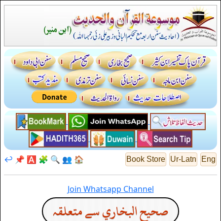
↩️
📌
🅰️
🧩
🔍
👥
🏠
Book Store
Ur-Latn
Eng
Join Whatsapp Channel
صحيح البخاري سے متعلقہ