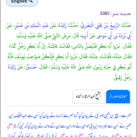
🔍 English
حدیث نمبر:
3385
حَدَّثَنَا
الرَّبِيعُ بْنُ يَحْيَى الْبَصْرِيُّ
، حَدَّثَنَا
زَائِدَةُ
، عَنْ
عَبْدِ الْمَلِكِ بْنِ عُمَيْرٍ
، عَنْ
أَبِي بُرْدَةَ بْنِ أَبِي مُوسَى
عَنْ
أَبِيهِ
، قَالَ: مَرِضَ النَّبِيُّ صَلَّى اللَّهُ عَلَيْهِ وَسَلَّمَ،
فَقَالَ:" مُرُوا أَبَا بَكْرٍ فَلْيُصَلِّ بِالنَّاسِ، فَقَالَتْ عَائِشَةُ: إِنَّ أَبَا بَكْرٍ رَجُلٌ كَذَا،
فَقَالَ: مِثْلَهُ، فَقَالَتْ: مِثْلَهُ، فَقَالَ: مُرُوا أَبَا بَكْرٍ فَإِنَّكُنَّ صَوَاحِبُ يُوسُفَ فَأَمَّ
أَبُو بَكْرٍ فِي حَيَاةِ رَسُولِ اللَّهِ صَلَّى اللَّهُ عَلَيْهِ وَسَلَّمَ"، فَقَالَ:
حُسَيْنٌ
، عَنْ
زَائِدَةَ
رَجُلٌ رَقِيقٌ.
مولانا داود راز
الشیخ عبدالستار الحماد
ہم سے ربیع بن یحییٰ بصریٰ نے بیان کیا ‘ کہا ہم سے زائدہ نے بیان کیا ‘ ان سے عبدالملک بن
عمیر نے ‘ ان سے ابوبردہ بن ابی موسیٰ نے اور ان سے ان کے والد نے بیان کیا کہ
نبی کریم
صلی
اللہ علیہ وسلم
جب بیمار پڑے تو آپ
صلی اللہ علیہ وسلم
نے فرمایا کہ ابوبکر سے کہو کہ لوگوں کو نماز