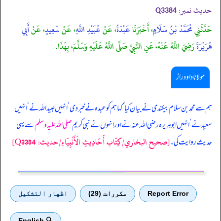
حدیث نمبر:
Q3384
حَدَّثَنِي
مُحَمَّدُ بْنُ سَلَامٍ
، أَخْبَرَنَا
عَبْدَةُ
، عَنْ
عُبَيْدِ اللَّهِ
، عَنْ
سَعِيدٍ
، عَنْ
أَبِي
هُرَيْرَةَ
رَضِيَ اللَّهُ عَنْهُ، عَنِ النَّبِيِّ صَلَّى اللَّهُ عَلَيْهِ وَسَلَّمَ، بِهَذَا.
مولانا داود راز
ہم سے محمد بن سلام بیکندی نے بیان کیا ‘ کہا ہم کو عبدہ نے خبر دی ‘ انہیں عبیداللہ نے ‘ انہیں
سعید نے ‘ انہیں ابوہریرہ رضی اللہ عنہ نے اور انہوں نے نبی کریم
صلی اللہ علیہ وسلم
سے
یہی
[صحيح البخاري/كِتَاب أَحَادِيثِ الْأَنْبِيَاءِ/حدیث: Q3384]
حدیث روایت کی۔
Report Error
مكررات (29)
اظهار التشكيل
🔍 English