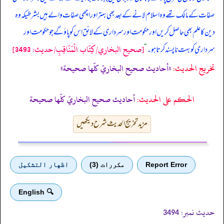
صفات کے مالک تھے وہ اسلام لانے کے بعد بھی بہتر اور اچھی صفات والے ہیں بشرطیکہ وہ
دین کا علم بھی حاصل کریں اور حکومت اور سرداری کے لائق اس کو پاؤ گے جو حکومت اور
[صحيح البخاري/كِتَاب الْمَنَاقِبِ/حدیث: 3493]
سرداری کو بہت ناپسند کرتا ہو۔
“
تخریج الحدیث:
«أحاديث صحيح البخاريّ كلّها صحيحة»
الحكم على الحديث:
أحاديث صحيح البخاريّ كلّها صحيحة
مزید تخریج الحدیث شرح دیکھیں
Report Error
مكررات (3)
اظهار التشكيل
🔍 English
حدیث نمبر:
3494