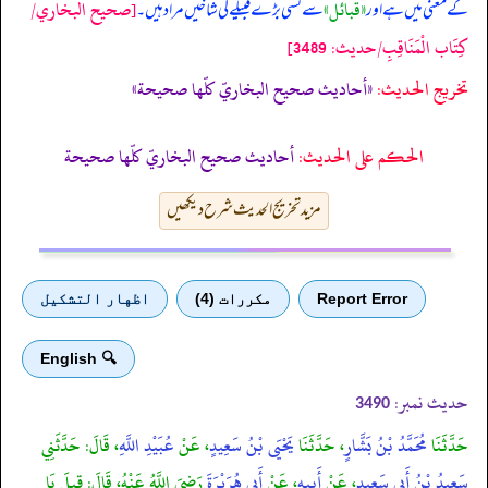
«قبائل»
[صحيح البخاري/
کے معنی میں ہے اور
سے کسی بڑے قبیلے کی شاخیں مراد ہیں۔
كِتَاب الْمَنَاقِبِ/حدیث: 3489]
تخریج الحدیث:
«أحاديث صحيح البخاريّ كلّها صحيحة»
الحكم على الحديث:
أحاديث صحيح البخاريّ كلّها صحيحة
مزید تخریج الحدیث شرح دیکھیں
Report Error
مكررات (4)
اظهار التشكيل
🔍 English
حدیث نمبر:
3490
حَدَّثَنَا
مُحَمَّدُ بْنُ بَشَّارٍ
، حَدَّثَنَا
يَحْيَى بْنُ سَعِيدٍ
، عَنْ
عُبَيْدِ اللَّهِ
، قَالَ: حَدَّثَنِي
سَعِيدُ بْنُ أَبِي سَعِيدٍ
، عَنْ
أَبِيهِ
، عَنْ
أَبِي هُرَيْرَةَ
رَضِيَ اللَّهُ عَنْهُ، قَالَ: قِيلَ يَا