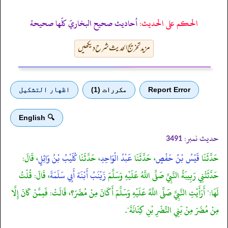
الحكم على الحديث:
أحاديث صحيح البخاريّ كلّها صحيحة
مزید تخریج الحدیث شرح دیکھیں
Report Error
مكررات (1)
اظهار التشكيل
🔍 English
حدیث نمبر:
3491
حَدَّثَنَا
قَيْسُ بْنُ حَفْصٍ
، حَدَّثَنَا
عَبْدُ الْوَاحِدِ
، حَدَّثَنَا
كُلَيْبُ بْنُ وَائِلٍ
، قَالَ:
حَدَّثَتْنِي رَبِيبَةُ النَّبِيِّ صَلَّى اللَّهُ عَلَيْهِ وَسَلَّمَ
زَيْنَبُ أَبْنَة أَبِي سَلَمَةَ
، قَالَ: قُلْتُ
لَهَا:" أَرَأَيْتِ النَّبِيَّ صَلَّى اللَّهُ عَلَيْهِ وَسَلَّمَ أَكَانَ مِنْ مُضَرَ؟، قَالَتْ: فَمِمَّنْ كَانَ إِلَّا
مِنْ مُضَرَ مِنْ بَنِي النَّضْرِ بْنِ كِنَانَةَ".