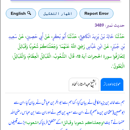
Report Error
اظهار التشكيل
🔍 English
حدیث نمبر:
3489
حَدَّثَنَا
خَالِدُ بْنُ يَزِيدَ الْكَاهِلِيُّ
، حَدَّثَنَا
أَبُو بَكْرٍ
، عَنْ
أَبِي حَصِينٍ
، عَنْ
سَعِيدِ
بْنِ جُبَيْرٍ
، عَنْ
ابْنِ عَبَّاسٍ
رَضِيَ اللَّهُ عَنْهُمَا" وَجَعَلْنَاكُمْ شُعُوبًا وَقَبَائِلَ
لِتَعَارَفُوا سورة الحجرات آية 13، قَالَ: الشُّعُوبُ: الْقَبَائِلُ الْعِظَامُ، وَالْقَبَائِلُ:
الْبُطُونُ".
مولانا داود راز
الشیخ عبدالستار الحماد
ہم سے خالد بن یزید الکاہلی نے بیان کیا، کہا ہم سے ابوبکر بن عیاش نے بیان کیا، ان سے
ابوحصین (عثمان بن عاصم) نے، ان سے سعید بن جبیر نے
اور ان سے ابن عباس رضی اللہ
«وجعلناكم شعوبا وقبائل‏»
«شعوب»
عنہما نے آیت
کے متعلق فرمایا کہ
بڑے قبیلوں