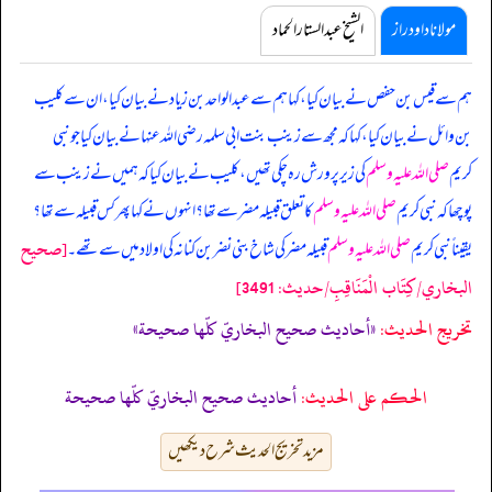
مولانا داود راز
الشیخ عبدالستار الحماد
ہم سے قیس بن حفص نے بیان کیا، کہا ہم سے عبدالواحد بن زیاد نے بیان کیا، ان سے کلیب
بن وائل نے بیان کیا، کہا کہ
مجھ سے زینب بنت ابی سلمہ رضی اللہ عنہا نے بیان کیا جو نبی
کریم
صلی اللہ علیہ وسلم
کی زیر پرورش رہ چکی تھیں، کلیب نے بیان کیا کہ ہمیں نے زینب سے
پوچھا کہ نبی کریم
صلی اللہ علیہ وسلم
کا تعلق قبیلہ مضر سے تھا؟ انہوں نے کہا پھر کس قبیلہ سے تھا؟
[صحيح
یقیناً نبی کریم
صلی اللہ علیہ وسلم
قبیلہ مضر کی شاخ بنی نضر بن کنانہ کی اولاد میں سے تھے۔
البخاري/كِتَاب الْمَنَاقِبِ/حدیث: 3491]
تخریج الحدیث:
«أحاديث صحيح البخاريّ كلّها صحيحة»
الحكم على الحديث:
أحاديث صحيح البخاريّ كلّها صحيحة
مزید تخریج الحدیث شرح دیکھیں