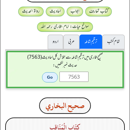
کتاب تعارف
ابواب
احادیث
رواۃ الحدیث
سوانح حیات: امام بخاری رحمہ اللہ
تمام کتب
ترقیم شاملہ
عربی
اردو
صحیح بخاری میں ترقیم شاملہ سے تلاش کل احادیث (7563)
حدیث نمبر لکھیں:
صحيح البخاري
كِتَاب الْمَنَاقِبِ