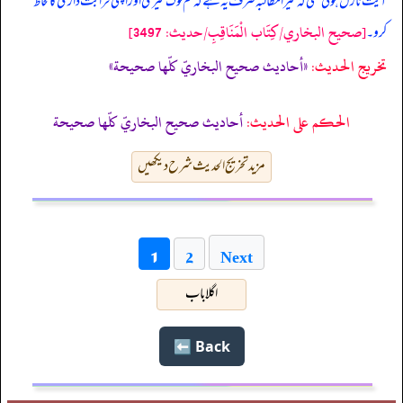
آیت نازل ہوئی تھی کہ میرا مطالبہ صرف یہ ہے کہ تم لوگ میری اور اپنی قرابت داری کا لحاظ
[صحيح البخاري/كِتَاب الْمَنَاقِبِ/حدیث: 3497]
کرو۔
تخریج الحدیث:
«أحاديث صحيح البخاريّ كلّها صحيحة»
الحكم على الحديث:
أحاديث صحيح البخاريّ كلّها صحيحة
مزید تخریج الحدیث شرح دیکھیں
Next
1
2
اگلا باب
Back ⬅️