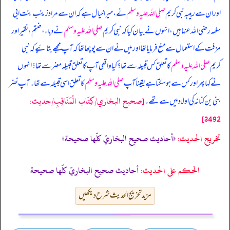
اور ان سے ربیبہ نبی کریم
صلی اللہ علیہ وسلم
نے، میرا خیال ہے کہ ان سے مراد زینب بنت ابی
سلمہ رضی اللہ عنہا ہیں، انہوں نے بیان کیا کہ
نبی کریم
صلی اللہ علیہ وسلم
نے دباء، حنتم، نقیر اور
مزفت کے استعمال سے منع فرمایا تھا اور میں نے ان سے پوچھا تھا کہ آپ مجھے بتائیے کہ نبی
کریم
صلی اللہ علیہ وسلم
کا تعلق کس قبیلہ سے تھا؟ کیا واقعی آپ کا تعلق قبیلہ مضر سے تھا؟ انہوں
نے کہا پھر اور کس سے ہو سکتا ہے یقیناً آپ
صلی اللہ علیہ وسلم
کا تعلق اسی قبیلہ سے تھا۔ آپ نضر
[صحيح البخاري/كِتَاب الْمَنَاقِبِ/حدیث:
بنی بن کنانہ کی اولاد میں سے تھے۔
3492]
تخریج الحدیث:
«أحاديث صحيح البخاريّ كلّها صحيحة»
الحكم على الحديث:
أحاديث صحيح البخاريّ كلّها صحيحة
مزید تخریج الحدیث شرح دیکھیں