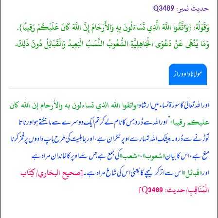
حدیث نمبر:
Q3489
وَقَوْلُهُ: {وَاتَّقُوا اللَّهَ الَّذِي تَسَاءَلُونَ بِهِ وَالأَرْحَامَ إِنَّ اللَّهَ كَانَ عَلَيْكُمْ رَقِيبًا}.
وَمَا يُنْهَى عَنْ دَعْوَى الْجَاهِلِيَّةِ الشُّعُوبُ النَّسَبُ الْبَعِيدُ وَالْقَبَائِلُ دُونَ ذَلِكَ.
مولانا داود راز
«واتقوا الله الذي تساءلون به والأرحام إن الله كان
‏‏‏‏ اور اللہ تعالیٰ کا سورۃ نساء میں ارشاد
عليكم رقيبا‏»
”
اور اللہ سے ڈرو جس کا نام لے کر تم ایک دوسرے سے مانگتے ہو اور ناتا
توڑنے سے ڈرو۔ بیشک اللہ تمہارے اوپر نگران ہے، اور جاہلیت کی طرح باپ دادوں پر فخر کرنا
«شعوب»
«شعب»
منع ہے، اس کا بیان
،
کی جمع ہے جس سے اوپر کا خاندان مراد ہے
«قبائل»
[صحيح البخاري/كِتَاب
اور
اس سے اتر کر نیچے کا یعنی اس کی شاخ مراد ہے۔
الْمَنَاقِبِ/حدیث: Q3489]