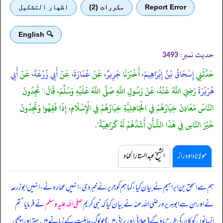
Report Error
مكررات (2)
اظهار التشكيل
🔍 English
حدیث نمبر:
3493
حَدَّثَنِي
إِسْحَاقُ بْنُ إِبْرَاهِيمَ
، أَخْبَرَنَا
جَرِيرٌ
، عَنْ
عُمَارَةَ
، عَنْ
أَبِي زُرْعَةَ
، عَنْ
أَبِي
هُرَيْرَةَ
رَضِيَ اللَّهُ عَنْهُ، عَنْ رَسُولِ اللَّهِ صَلَّى اللَّهُ عَلَيْهِ وَسَلَّمَ، قَالَ:" تَجِدُونَ
النَّاسَ مَعَادِنَ خِيَارُهُمْ فِي الْجَاهِلِيَّةِ خِيَارُهُمْ فِي الْإِسْلَامِ، إِذَا فَقِهُوا وَتَجِدُونَ
خَيْرَ النَّاسِ فِي هَذَا الشَّأْنِ أَشَدَّهُمْ لَهُ كَرَاهِيَةً".
مولانا داود راز
الشیخ عبدالستار الحماد
ہم سے اسحٰق بن ابراہیم نے بیان کیا، کہا ہم کو جریر نے خبر دی، انہیں عمارہ نے، انہیں ابوزرعہ
نے اور ان سے ابوہریرہ رضی اللہ عنہ نے بیان کیا کہ
نبی کریم
صلی اللہ علیہ وسلم
نے فرمایا
”
تم
انسانوں کو کان کی طرح پاؤ گے (بھلائی اور برائی میں) جو لوگ جاہلیت کے زمانے میں بہتر اور اچھی