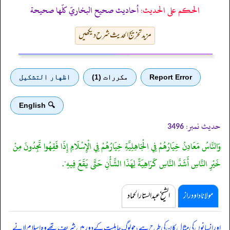
الحكم على الحديث:
أحاديث صحيح البخاريّ كلّها صحيحة
مزید تخریج الحدیث شرح دیکھیں
Report Error
مكررات (1)
اظهار التشكيل
🔍 English
حدیث نمبر:
3496
وَالنَّاسُ مَعَادِنُ خِيَارُهُمْ فِي الْجَاهِلِيَّةِ خِيَارُهُمْ فِي الْإِسْلَامِ إِذَا فَقِهُوا تَجِدُونَ مِنْ
خَيْرِ النَّاسِ أَشَدَّ النَّاسِ كَرَاهِيَةً لِهَذَا الشَّأْنِ حَتَّى يَقَعَ فِيهِ".
مولانا داود راز
الشیخ عبدالستار الحماد
‏‏‏‏ اور انسانوں کی مثال کان کی طرح ہے، جو لوگ جاہلیت کے دور میں شریف تھے وہ اسلام لانے