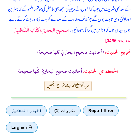
کے بعد بھی شریف ہیں جب کہ انہوں نے دین کی سمجھ بھی حاصل کی ہو تم دیکھو گے کہ بہترین
اور لائق وہی ثابت ہوں گے جو خلافت و امارت کے عہدے کو بہت زیادہ ناپسند کرتے رہے
[صحيح البخاري/كِتَاب الْمَنَاقِبِ/
ہوں، یہاں تک کہ وہ اس میں گرفتار ہو جائیں۔
حدیث: 3496]
تخریج الحدیث:
«أحاديث صحيح البخاريّ كلّها صحيحة»
الحكم على الحديث:
أحاديث صحيح البخاريّ كلّها صحيحة
مزید تخریج الحدیث شرح دیکھیں
Report Error
مكررات (1)
اظهار التشكيل
🔍 English