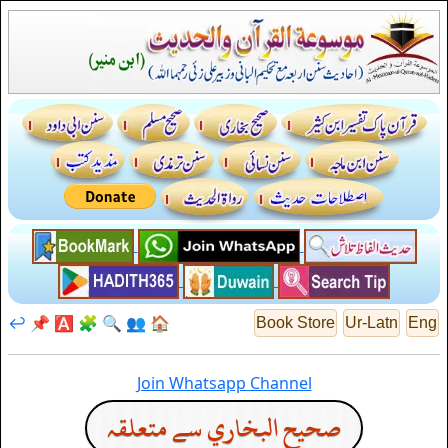
↩️
📌
🅰️
🧩
🔍
👥
🏠
Book Store
Ur-Latn
Eng
Join Whatsapp Channel
صحيح البخاري سے متعلقہ