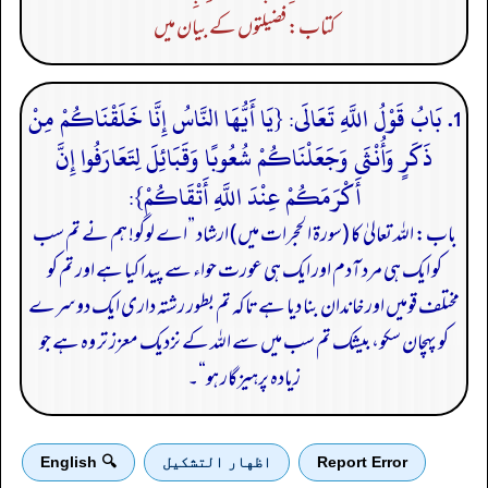
کتاب: فضیلتوں کے بیان میں
1. بَابُ قَوْلُ اللَّهِ تَعَالَى: {يَا أَيُّهَا النَّاسُ إِنَّا خَلَقْنَاكُمْ مِنْ
ذَكَرٍ وَأُنْثَى وَجَعَلْنَاكُمْ شُعُوبًا وَقَبَائِلَ لِتَعَارَفُوا إِنَّ
أَكْرَمَكُمْ عِنْدَ اللَّهِ أَتْقَاكُمْ}:
باب: اللہ تعالیٰ کا (سورۃ الحجرات میں) ارشاد ”اے لوگو! ہم نے تم سب
کو ایک ہی مرد آدم اور ایک ہی عورت حواء سے پیدا کیا ہے اور تم کو
مختلف قومیں اور خاندان بنا دیا ہے تاکہ تم بطور رشتہ داری ایک دوسرے
کو پہچان سکو، بیشک تم سب میں سے اللہ کے نزدیک معزز تر وہ ہے جو
زیادہ پرہیزگار ہو“۔
Report Error
اظهار التشكيل
🔍 English