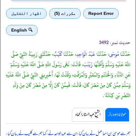
Report Error
مكررات (5)
اظهار التشكيل
🔍 English
حدیث نمبر:
3492
حَدَّثَنَا
مُوسَى
، حَدَّثَنَا
عَبْدُ الْوَاحِدِ
، حَدَّثَنَا
كُلَيْبٌ
، حَدَّثَتْنِي رَبِيبَةُ النَّبِيِّ صَلَّى
اللَّهُ عَلَيْهِ وَسَلَّمَ وَأَظُنُّهَا
زَيْنَبَ
، قَالَتْ: نَهَى رَسُولُ اللَّهِ صَلَّى اللَّهُ عَلَيْهِ وَسَلَّمَ"
عَنِ الدُّبَّاءِ وَالْحَنْتَمِ وَالمُقيَّرِ وَالْمُزَفَّتِ، وَقُلْتُ لَهَا: أَخْبِرِينِي النَّبِيُّ صَلَّى اللَّهُ عَلَيْهِ
وَسَلَّمَ مِمَّنْ كَانَ مِنْ مُضَرَ كَانَ، قَالَتْ: فَمِمَّنْ كَانَ إِلَّا مِنْ مُضَرَ كَانَ مِنْ وَلَدِ
النَّضْرِ بْنِ كِنَانَةَ".
مولانا داود راز
الشیخ عبدالستار الحماد
ہم سے موسیٰ بن اسماعیل نے بیان کیا، ان سے عبدالواحد نے، کہا ہم سے کلیب نے بیان کیا،