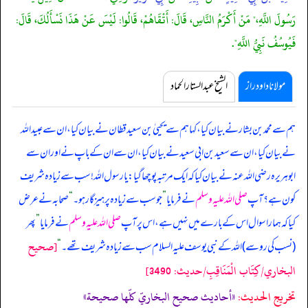
رَسُولَ اللَّهِ،" مَنْ أَكْرَمُ النَّاسِ، قَالَ: أَتْقَاهُمْ، قَالُوا: لَيْسَ عَنْ هَذَا نَسْأَلُكَ، قَالَ:
فَيُوسُفُ نَبِيُّ اللَّهِ".
مولانا داود راز
الشیخ عبدالستار الحماد
ہم سے محمد بن بشار نے بیان کیا، کہا ہم سے یحییٰ بن سعید قطان نے بیان کیا، ان سے عبیداللہ
نے بیان کیا، ان سے سعید بن ابی سعید نے بیان کیا، ان سے ان کے باپ نے اور ان سے
ابوہریرہ رضی اللہ عنہ نے بیان کیا کہ
ایک مرتبہ پوچھا گیا: یا رسول اللہ! سب سے زیادہ شریف
کون ہے؟ آپ
صلی اللہ علیہ وسلم
نے فرمایا
”
جو سب سے زیادہ پرہیزگار ہو۔
“
صحابہ نے عرض
کیا کہ ہمارا سوال اس کے بارے میں نہیں ہے، اس پر آپ
صلی اللہ علیہ وسلم
نے فرمایا
”
پھر
[صحيح
(نسب کی رو سے) اللہ کے نبی یوسف علیہ السلام سب سے زیادہ شریف تھے۔
“
البخاري/كِتَاب الْمَنَاقِبِ/حدیث: 3490]
تخریج الحدیث:
«أحاديث صحيح البخاريّ كلّها صحيحة»