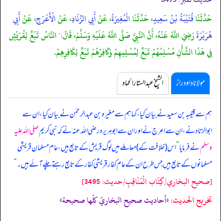
حَدَّثَنَا
قُتَيْبَةُ بْنُ سَعِيدٍ
، حَدَّثَنَا
الْمُغِيرَةُ
، عَنْ
أَبِي الزِّنَادِ
، عَنْ
الْأَعْرَجِ
، عَنْ
أَبِي
هُرَيْرَةَ
رَضِيَ اللَّهُ عَنْهُ، أَنَّ النَّبِيَّ صَلَّى اللَّهُ عَلَيْهِ وَسَلَّمَ، قَالَ:" النَّاسُ تَبَعٌ لِقُرَيْشٍ
فِي هَذَا الشَّأْنِ مُسْلِمُهُمْ تَبَعٌ لِمُسْلِمِهِمْ وَكَافِرُهُمْ تَبَعٌ لِكَافِرِهِمْ.
مولانا داود راز
الشیخ عبدالستار الحماد
ہم سے قتیبہ بن سعید نے بیان کیا، کہا ہم سے مغیرہ بن عبدالرحمٰن نے بیان کیا، ان سے
ابوالزناد نے، ان سے اعرج نے اور ان سے ابوہریرہ رضی اللہ عنہ نے کہ
نبی کریم
صلی اللہ علیہ
وسلم
نے فرمایا
”
اس (خلافت کے) معاملے میں لوگ قریش کے تابع ہیں، عام مسلمان قریشی
مسلمانوں کے تابع ہیں جس طرح ان کے عام کفار قریشی کفار کے تابع رہتے چلے آئے ہیں۔
“
[صحيح البخاري/كِتَاب الْمَنَاقِبِ/حدیث: 3495]
تخریج الحدیث:
«أحاديث صحيح البخاريّ كلّها صحيحة»