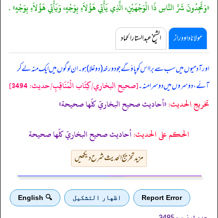
«وَتَجِدُونَ شَرَّ النَّاسِ ذَا الْوَجْهَيْنِ، الَّذِي يَأْتِي هَؤُلاَءِ بِوَجْهٍ، وَيَأْتِي هَؤُلاَءِ بِوَجْهٍ» .
مولانا داود راز
الشیخ عبدالستار الحماد
‏‏‏‏ اور آدمیوں میں سب سے برا اس کو پاؤ گے جو دورخہ (دوغلا) ہو۔ ان لوگوں میں ایک منہ لے کر
[صحيح البخاري/كِتَاب الْمَنَاقِبِ/حدیث: 3494]
آئے، دوسروں میں دوسرا منہ۔
تخریج الحدیث:
«أحاديث صحيح البخاريّ كلّها صحيحة»
الحكم على الحديث:
أحاديث صحيح البخاريّ كلّها صحيحة
مزید تخریج الحدیث شرح دیکھیں
Report Error
اظهار التشكيل
🔍 English
حدیث نمبر:
3495