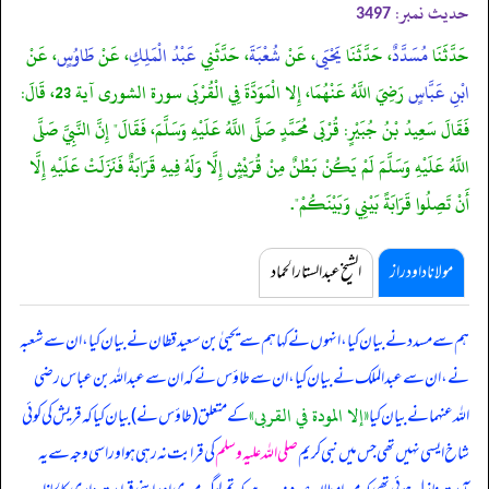
حدیث نمبر:
3497
حَدَّثَنَا
مُسَدَّدٌ
، حَدَّثَنَا
يَحْيَى
، عَنْ
شُعْبَةَ
، حَدَّثَنِي
عَبْدُ الْمَلِكِ
، عَنْ
طَاوُسٍ
، عَنْ
ابْنِ عَبَّاسٍ
رَضِيَ اللَّهُ عَنْهُمَا، إِلا الْمَوَدَّةَ فِي الْقُرْبَى سورة الشورى آية 23، قَالَ:
فَقَالَ سَعِيدُ بْنُ جُبَيْرٍ: قُرْبَى مُحَمَّدٍ صَلَّى اللَّهُ عَلَيْهِ وَسَلَّمَ، فَقَالَ" إِنَّ النَّبِيَّ صَلَّى
اللَّهُ عَلَيْهِ وَسَلَّمَ لَمْ يَكُنْ بَطْنٌ مِنْ قُرَيْشٍ إِلَّا وَلَهُ فِيهِ قَرَابَةٌ فَنَزَلَتْ عَلَيْهِ إِلَّا
أَنْ تَصِلُوا قَرَابَةً بَيْنِي وَبَيْنَكُمْ".
مولانا داود راز
الشیخ عبدالستار الحماد
ہم سے مسدد نے بیان کیا، انہوں نے کہا ہم سے یحییٰ بن سعید قطان نے بیان کیا، ان سے شعبہ
نے، ان سے عبدالملک نے بیان کیا، ان سے طاؤس نے کہ
ان سے عبداللہ بن عباس رضی
«إلا المودة في القربى‏»
اللہ عنہما نے بیان کیا
کے متعلق (طاؤس نے) بیان کیا کہ قریش کی کوئی
شاخ ایسی نہیں تھی جس میں نبی کریم
صلی اللہ علیہ وسلم
کی قرابت نہ رہی ہو اور اسی وجہ سے یہ