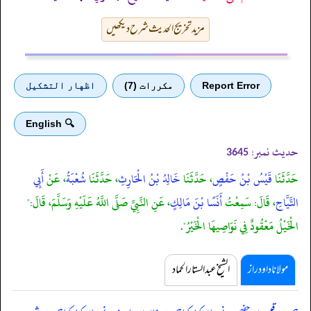
مزید تخریج الحدیث شرح دیکھیں
Report Error
مكررات (7)
اظهار التشكيل
🔍 English
حدیث نمبر:
3645
حَدَّثَنَا
قَيْسُ بْنُ حَفْصٍ
، حَدَّثَنَا
خَالِدُ بْنُ الْحَارِثِ
، حَدَّثَنَا
شُعْبَةُ
، عَنْ
أَبِي
التَّيَّاحِ
، قَالَ: سَمِعْتُ
أَنَسًا بْنَ مَالِكٍ
، عَنِ النَّبِيِّ صَلَّى اللَّهُ عَلَيْهِ وَسَلَّمَ، قَالَ:"
الْخَيْلُ مَعْقُودٌ فِي نَوَاصِيهَا الْخَيْرُ".
مولانا داود راز
الشیخ عبدالستار الحماد