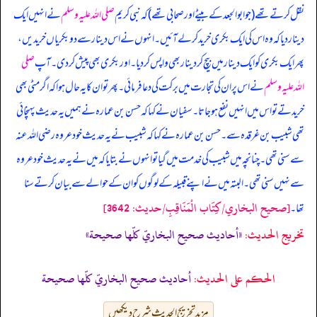
نقل کرتے تھے (جو ابوالجعد کے بیٹے اور صحابی تھے) کہ نبی کریم
صلی اللہ علیہ وسلم
نے انہیں ایک
دینار دیا کہ وہ اس کی ایک بکری خرید کر لے آئیں۔ انہوں نے اس دینار سے دو بکریاں خریدیں،
پھر ایک بکری کو ایک دینار میں بیچ کر دینار بھی واپس کر دیا۔ اور بکری بھی پیش کر دی۔ آپ
صلی
اللہ علیہ وسلم
نے اس پر ان کی تجارت میں برکت کی دعا فرمائی۔ پھر تو ان کا یہ حال ہوا کہ اگر مٹی بھی
خریدتے تو اس میں انہیں نفع ہو جاتا۔ سفیان نے کہا کہ حسن بن عمارہ نے ہمیں یہ حدیث پہنچائی
تھی شبیب بن غرقدہ سے۔ حسن بن عمارہ نے کہا کہ شبیب نے یہ حدیث خود عروہ رضی اللہ عنہ
سے سنی تھی۔ چنانچہ میں شبیب کی خدمت میں گیا تو انہوں نے بتایا کہ میں نے یہ حدیث خود عروہ
سے نہیں سنی تھی۔ البتہ میں نے اپنے قبیلہ کے لوگوں کو ان کے حوالے سے بیان کرتے سنا
[صحيح البخاري/كِتَاب الْمَنَاقِبِ/حدیث: 3642]
تھا۔
تخریج الحدیث:
«أحاديث صحيح البخاريّ كلّها صحيحة»
الحكم على الحديث:
أحاديث صحيح البخاريّ كلّها صحيحة
مزید تخریج الحدیث شرح دیکھیں