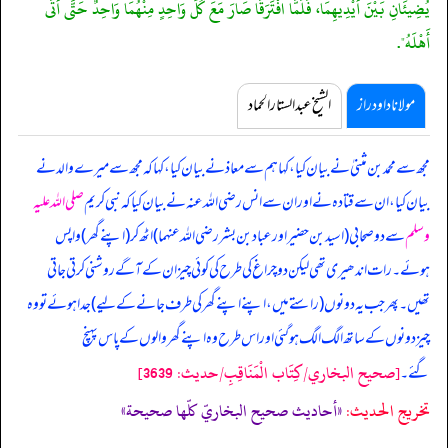
يُضِيئَانِ بَيْنَ أَيْدِيهِمَا، فَلَمَّا افْتَرَقَا صَارَ مَعَ كُلِّ وَاحِدٍ مِنْهُمَا وَاحِدٌ حَتَّى أَتَى
أَهْلَهُ".
مولانا داود راز
الشیخ عبدالستار الحماد
مجھ سے محمد بن مثنیٰ نے بیان کیا، کہا ہم سے معاذ نے بیان کیا، کہا کہ مجھ سے میرے والد نے
بیان کیا، ان سے قتادہ نے اور ان سے انس رضی اللہ عنہ نے بیان کیا کہ
نبی کریم
صلی اللہ علیہ
وسلم
سے دو صحابی (اسید بن حضیر اور عباد بن بشر رضی اللہ عنہما) اٹھ کر (اپنے گھر) واپس
ہوئے۔ رات اندھیری تھی لیکن دو چراغ کی طرح کی کوئی چیز ان کے آگے روشنی کرتی جاتی
تھیں۔ پھر جب یہ دونوں (راستے میں، اپنے اپنے گھر کی طرف جانے کے لیے) جدا ہوئے تو وہ
چیز دونوں کے ساتھ الگ الگ ہو گئی اور اس طرح وہ اپنے گھر والوں کے پاس پہنچ
[صحيح البخاري/كِتَاب الْمَنَاقِبِ/حدیث: 3639]
گئے۔
تخریج الحدیث:
«أحاديث صحيح البخاريّ كلّها صحيحة»