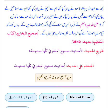
مجھ سے عبداللہ بن ابوالاسود نے بیان کیا، کہا ہم سے یحییٰ نے بیان کیا، کہا ان سے اسماعیل نے
بیان کیا، کہا ہم سے قیس نے بیان کیا کہ میں نے مغیرہ بن شعبہ رضی اللہ عنہ سے سنا کہ
نبی
کریم
صلی اللہ علیہ وسلم
نے فرمایا
”
میری امت کے کچھ لوگ ہمیشہ غالب رہیں گے، یہاں تک کہ
[صحيح البخاري/كِتَاب
قیامت یا موت آئے گی اس وقت بھی وہ غالب ہی ہوں گے۔
“
الْمَنَاقِبِ/حدیث: 3640]
تخریج الحدیث:
«أحاديث صحيح البخاريّ كلّها صحيحة»
الحكم على الحديث:
أحاديث صحيح البخاريّ كلّها صحيحة
مزید تخریج الحدیث شرح دیکھیں
Report Error
مكررات (5)
اظهار التشكيل