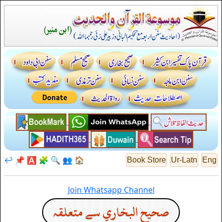
↩️
📌
🅰️
🧩
🔍
👥
🏠
Book Store
Ur-Latn
Eng
Join Whatsapp Channel
صحيح البخاري سے متعلقہ