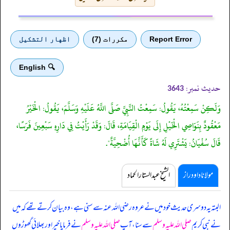
Report Error
مكررات (7)
اظهار التشكيل
🔍 English
حدیث نمبر:
3643
وَلَكِنْ سَمِعْتُهُ، يَقُولُ: سَمِعْتُ النَّبِيَّ صَلَّى اللَّهُ عَلَيْهِ وَسَلَّمَ، يَقُولُ: الْخَيْرُ
مَعْقُودٌ بِنَوَاصِي الْخَيْلِ إِلَى يَوْمِ الْقِيَامَةِ، قَالَ: وَقَدْ رَأَيْتُ فِي دَارِهِ سَبْعِينَ فَرَسًا،
قَالَ سُفْيَانُ: يَشْتَرِي لَهُ شَاةً كَأَنَّهَا أُضْحِيَّةٌ".
مولانا داود راز
الشیخ عبدالستار الحماد
البتہ یہ دوسری حدیث خود میں نے عروہ رضی اللہ عنہ سے سنی ہے، وہ بیان کرتے تھے کہ
میں
نے نبی کریم
صلی اللہ علیہ وسلم
سے سنا، آپ
صلی اللہ علیہ وسلم
نے فرمایا خیر اور بھلائی گھوڑوں