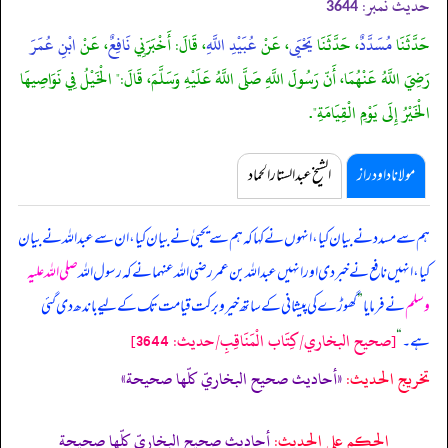
حدیث نمبر:
3644
حَدَّثَنَا
مُسَدَّدٌ
، حَدَّثَنَا
يَحْيَى
، عَنْ
عُبَيْدِ اللَّهِ
، قَالَ: أَخْبَرَنِي
نَافِعٌ
، عَنْ
ابْنِ عُمَرَ
رَضِيَ اللَّهُ عَنْهُمَا، أَنّ رَسُولَ اللَّهِ صَلَّى اللَّهُ عَلَيْهِ وَسَلَّمَ، قَالَ:" الْخَيْلُ فِي نَوَاصِيهَا
الْخَيْرُ إِلَى يَوْمِ الْقِيَامَةِ".
مولانا داود راز
الشیخ عبدالستار الحماد
ہم سے مسدد نے بیان کیا، انہوں نے کہا کہ ہم سے یحییٰ نے بیان کیا، ان سے عبداللہ نے بیان
کیا، انہیں نافع نے خبر دی اور انہیں عبداللہ بن عمر رضی اللہ عنہما نے کہ
رسول اللہ
صلی اللہ علیہ
وسلم
نے فرمایا
”
گھوڑے کی پیشانی کے ساتھ خیر و برکت قیامت تک کے لیے باندھ دی گئی
[صحيح البخاري/كِتَاب الْمَنَاقِبِ/حدیث: 3644]
ہے۔
“
تخریج الحدیث:
«أحاديث صحيح البخاريّ كلّها صحيحة»
الحكم على الحديث:
أحاديث صحيح البخاريّ كلّها صحيحة