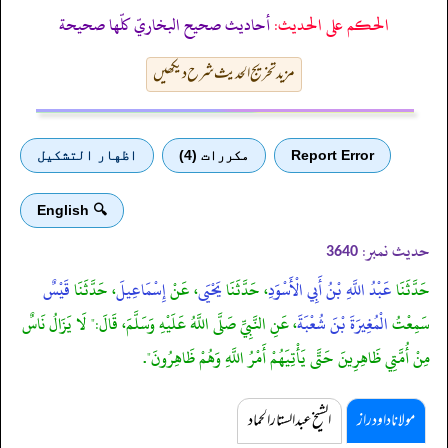
الحكم على الحديث:
أحاديث صحيح البخاريّ كلّها صحيحة
مزید تخریج الحدیث شرح دیکھیں
Report Error
مكررات (4)
اظهار التشكيل
🔍 English
حدیث نمبر:
3640
حَدَّثَنَا
عَبْدُ اللَّهِ بْنُ أَبِي الْأَسْوَدِ
، حَدَّثَنَا
يَحْيَى
، عَنْ
إِسْمَاعِيلَ
، حَدَّثَنَا
قَيْسٌ
سَمِعْتُ
الْمُغِيرَةَ بْنَ شُعْبَةَ
، عَنِ النَّبِيِّ صَلَّى اللَّهُ عَلَيْهِ وَسَلَّمَ، قَالَ:" لَا يَزَالُ نَاسٌ
مِنْ أُمَّتِي ظَاهِرِينَ حَتَّى يَأْتِيَهُمْ أَمْرُ اللَّهِ وَهُمْ ظَاهِرُونَ".
مولانا داود راز
الشیخ عبدالستار الحماد