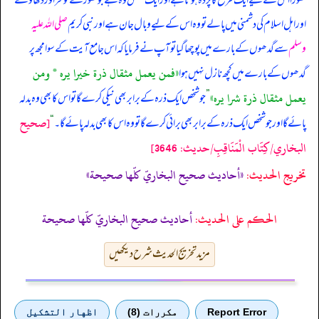
گھوڑا اس کے لیے ایک طرح کا پردہ ہوتا ہے اور ایک شخص وہ ہے جو گھوڑے کو فخر اور دکھاوے
اور اہل اسلام کی دشمنی میں پالے تو وہ اس کے لیے وبال جان ہے اور نبی کریم
صلی اللہ علیہ
وسلم
سے گدھوں کے بارے میں پوچھا گیا تو آپ نے فرمایا کہ اس جامع آیت کے سوا مجھ پر
«فمن يعمل مثقال ذرة خيرا يره * ومن
گدھوں کے بارے میں کچھ نازل نہیں ہوا
يعمل مثقال ذرة شرا يره‏»
”
جو شخص ایک ذرہ کے برابر بھی نیکی کرے گا تو اس کا بھی وہ بدلہ
[صحيح
پائے گا اور جو شخص ایک ذرہ کے برابر بھی برائی کرے گا تو وہ اس کا بھی بدلہ پائے گا۔
“
البخاري/كِتَاب الْمَنَاقِبِ/حدیث: 3646]
تخریج الحدیث:
«أحاديث صحيح البخاريّ كلّها صحيحة»
الحكم على الحديث:
أحاديث صحيح البخاريّ كلّها صحيحة
مزید تخریج الحدیث شرح دیکھیں
Report Error
مكررات (8)
اظهار التشكيل