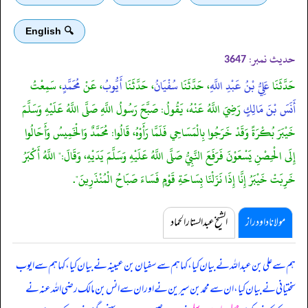
🔍 English
حدیث نمبر:
3647
حَدَّثَنَا
عَلِيُّ بْنُ عَبْدِ اللَّهِ
، حَدَّثَنَا
سُفْيَانُ
، حَدَّثَنَا
أَيُّوبُ
، عَنْ
مُحَمَّدٍ
، سَمِعْتُ
أَنَسَ بْنَ مَالِكٍ
رَضِيَ اللَّهُ عَنْهُ، يَقُولُ: صَبَّحَ رَسُولُ اللَّهِ صَلَّى اللَّهُ عَلَيْهِ وَسَلَّمَ
خَيْبَرَ بُكْرَةً وَقَدْ خَرَجُوا بِالْمَسَاحِي فَلَمَّا رَأَوْهُ، قَالُوا: مُحَمَّدٌ وَالْخَمِيسُ وَأَحَالُوا
إِلَى الْحِصْنِ يَسْعَوْنَ فَرَفَعَ النَّبِيُّ صَلَّى اللَّهُ عَلَيْهِ وَسَلَّمَ يَدَيْهِ، وَقَالَ:" اللَّهُ أَكْبَرُ
خَرِبَتْ خَيْبَرُ إِنَّا إِذَا نَزَلْنَا بِسَاحَةِ قَوْمٍ فَسَاءَ صَبَاحُ الْمُنْذَرِينَ".
مولانا داود راز
الشیخ عبدالستار الحماد
ہم سے علی بن عبداللہ نے بیان کیا، کہا ہم سے سفیان بن عیینہ نے بیان کیا، کہا ہم سے ایوب
سختیانی نے بیان کیا، ان سے محمد بن سیرین نے اور ان سے انس بن مالک رضی اللہ عنہ نے