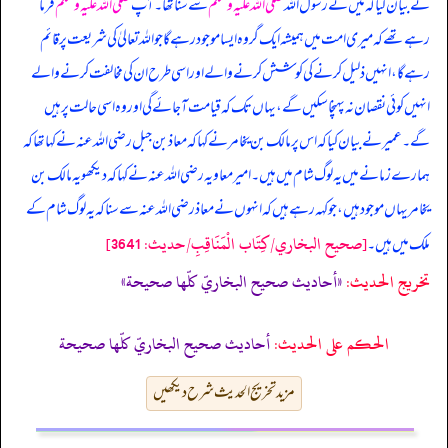
نے بیان کیا کہ
میں نے رسول اللہ
صلی اللہ علیہ وسلم
سے سنا تھا۔ آپ
صلی اللہ علیہ وسلم
فرما
رہے تھے کہ میری امت میں ہمیشہ ایک گروہ ایسا موجود رہے گا جو اللہ تعالیٰ کی شریعت پر قائم
رہے گا، انہیں ذلیل کرنے کی کوشش کرنے والے اور اسی طرح ان کی مخالفت کرنے والے
انہیں کوئی نقصان نہ پہنچا سکیں گے، یہاں تک کہ قیامت آ جائے گی اور وہ اسی حالت پر ہیں
گے۔ عمیر نے بیان کیا کہ اس پر مالک بن یخامر نے کہا کہ معاذ بن جبل رضی اللہ عنہ نے کہا تھا کہ
ہمارے زمانے میں یہ لوگ شام میں ہیں۔ امیر معاویہ رضی اللہ عنہ نے کہا کہ دیکھو یہ مالک بن
یخامر یہاں موجود ہیں، جو کہہ رہے ہیں کہ انہوں نے معاذ رضی اللہ عنہ سے سنا کہ یہ لوگ شام کے
[صحيح البخاري/كِتَاب الْمَنَاقِبِ/حدیث: 3641]
ملک میں ہیں۔
تخریج الحدیث:
«أحاديث صحيح البخاريّ كلّها صحيحة»
الحكم على الحديث:
أحاديث صحيح البخاريّ كلّها صحيحة
مزید تخریج الحدیث شرح دیکھیں