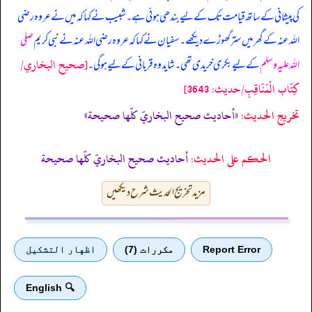
کی پیشانی کے ساتھ قیامت تک کے لیے بندھی ہوئی ہے۔ شبیب نے کہا کہ میں نے عروہ رضی
اللہ عنہ کے گھر میں ستر گھوڑے دیکھے۔ سفیان نے کہا کہ عروہ رضی اللہ عنہ نے نبی کریم
صلی
[صحيح البخاري/
اللہ علیہ وسلم
کے لیے بکری خریدی تھی۔ شاید وہ قربانی کے لیے ہو گی۔
كِتَاب الْمَنَاقِبِ/حدیث: 3643]
تخریج الحدیث:
«أحاديث صحيح البخاريّ كلّها صحيحة»
الحكم على الحديث:
أحاديث صحيح البخاريّ كلّها صحيحة
مزید تخریج الحدیث شرح دیکھیں
Report Error
مكررات (7)
اظهار التشكيل
🔍 English