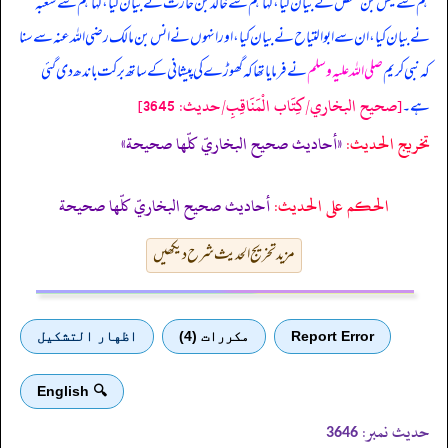
ہم سے قیس بن حفص نے بیان کیا، کہا ہم سے خالد بن حارث نے بیان کیا، کہا ہم سے شعبہ
نے بیان کیا، ان سے ابوالتیاح نے بیان کیا، اور انہوں نے انس بن مالک رضی اللہ عنہ سے سنا
کہ
نبی کریم
صلی اللہ علیہ وسلم
نے فرمایا تھا کہ گھوڑے کی پیشانی کے ساتھ برکت باندھ دی گئی
[صحيح البخاري/كِتَاب الْمَنَاقِبِ/حدیث: 3645]
ہے۔
تخریج الحدیث:
«أحاديث صحيح البخاريّ كلّها صحيحة»
الحكم على الحديث:
أحاديث صحيح البخاريّ كلّها صحيحة
مزید تخریج الحدیث شرح دیکھیں
Report Error
مكررات (4)
اظهار التشكيل
🔍 English
حدیث نمبر:
3646