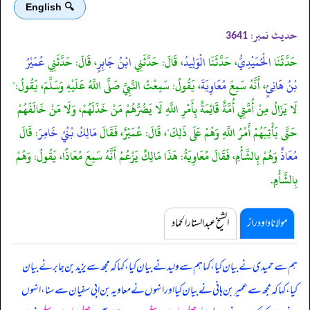
🔍 English
حدیث نمبر:
3641
حَدَّثَنَا
الْحُمَيْدِيُّ
، حَدَّثَنَا
الْوَلِيدُ
، قَالَ: حَدَّثَنِي
ابْنُ جَابِرٍ
، قَالَ: حَدَّثَنِي
عُمَيْرُ
بْنُ هَانِئٍ
، أَنَّهُ سَمِعَ
مُعَاوِيَةَ
، يَقُولُ: سَمِعْتُ النَّبِيَّ صَلَّى اللَّهُ عَلَيْهِ وَسَلَّمَ، يَقُولُ:"
لَا يَزَالُ مِنْ أُمَّتِي أُمَّةٌ قَائِمَةٌ بِأَمْرِ اللَّهِ لَا يَضُرُّهُمْ مَنْ خَذَلَهُمْ، وَلَا مَنْ خَالَفَهُمْ
حَتَّى يَأْتِيَهُمْ أَمْرُ اللَّهِ وَهُمْ عَلَى ذَلِكَ"، قَالَ: عُمَيْرٌ، فَقَالَ
مَالِكُ بْنُيُ خَامِرَ
: قَالَ
مُعَاذٌ
وَهُمْ بِالشَّأْمِ، فَقَالَ مُعَاوِيَةُ: هَذَا مَالِكٌ يَزْعُمُ أَنَّهُ سَمِعَ مُعَاذًا، يَقُولُ: وَهُمْ
بِالشَّأْمِ.
مولانا داود راز
الشیخ عبدالستار الحماد
ہم سے حمیدی نے بیان کیا، کہا ہم سے ولید نے بیان کیا، کہا کہ مجھ سے یزید بن جابر نے بیان
کیا، کہا کہ مجھ سے عمیر بن ہانی نے بیان کیا اور انہوں نے معاویہ بن ابی سفیان سے سنا، انہوں