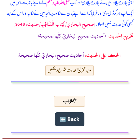
اپنی چادر پھیلاؤ، میں نے چادر پھیلا دی اور آپ
صلی اللہ علیہ وسلم
نے اپنے ہاتھ سے اس میں
ایک لپ بھر کر ڈال دی اور فرمایا کہ اسے اپنے بدن سے لگا لو۔ چنانچہ میں نے لگا لیا اور اس کے بعد
[صحيح البخاري/كِتَاب الْمَنَاقِبِ/حدیث: 3648]
کبھی کوئی حدیث نہیں بھولا۔
تخریج الحدیث:
«أحاديث صحيح البخاريّ كلّها صحيحة»
الحكم على الحديث:
أحاديث صحيح البخاريّ كلّها صحيحة
مزید تخریج الحدیث شرح دیکھیں
پچھلا باب
Back ⬅️