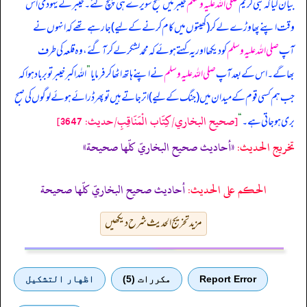
بیان کیا کہ
نبی کریم
صلی اللہ علیہ وسلم
خیبر میں صبح سویرے ہی پہنچ گئے۔ خیبر کے یہودی اس
وقت اپنے پھاوڑے لے کر (کھیتوں میں کام کرنے کے لیے) جا رہے تھے کہ انہوں نے
آپ
صلی اللہ علیہ وسلم
کو دیکھا اور یہ کہتے ہوئے کہ محمد لشکر لے کر آ گئے، وہ قلعہ کی طرف
بھاگے۔ اس کے بعد آپ
صلی اللہ علیہ وسلم
نے اپنے ہاتھ اٹھا کر فرمایا
”
اللہ اکبر خیبر تو برباد ہوا کہ
جب ہم کسی قوم کے میدان میں (جنگ کے لیے) اتر جاتے ہیں تو پھر ڈرائے ہوئے لوگوں کی صبح
[صحيح البخاري/كِتَاب الْمَنَاقِبِ/حدیث: 3647]
بری ہو جاتی ہے۔
“
تخریج الحدیث:
«أحاديث صحيح البخاريّ كلّها صحيحة»
الحكم على الحديث:
أحاديث صحيح البخاريّ كلّها صحيحة
مزید تخریج الحدیث شرح دیکھیں
Report Error
مكررات (5)
اظهار التشكيل