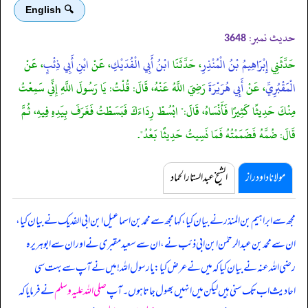
🔍 English
حدیث نمبر:
3648
حَدَّثَنِي
إِبْرَاهِيمُ بْنُ الْمُنْذِرِ
، حَدَّثَنَا
ابْنُ أَبِي الْفُدَيْكِ
، عَنْ
ابْنِ أَبِي ذِئْبٍ
، عَنْ
الْمَقْبُرِيِّ
، عَنْ
أَبِي هُرَيْرَةَ
رَضِيَ اللَّهُ عَنْهُ، قَالَ: قُلْتُ: يَا رَسُولَ اللَّهِ إِنِّي سَمِعْتُ
مِنْكَ حَدِيثًا كَثِيرًا فَأَنْسَاهُ، قَالَ:" ابْسُطْ رِدَاءَكَ فَبَسَطْتُ فَغَرَفَ بِيَدِهِ فِيهِ، ثُمَّ
قَالَ: ضُمَّهُ فَضَمَمْتُهُ فَمَا نَسِيتُ حَدِيثًا بَعْدُ".
مولانا داود راز
الشیخ عبدالستار الحماد
مجھ سے ابراہیم بن المنذر نے بیان کیا، کہا مجھ سے محمد بن اسماعیل ابن ابی الفدیک نے بیان کیا،
ان سے محمد بن عبدالرحمٰن ابن ابی ذئب نے، ان سے سعید مقبری نے اور ان سے ابوہریرہ
رضی اللہ عنہ نے بیان کیا کہ
میں نے عرض کیا: یا رسول اللہ! میں نے آپ سے بہت سی
احادیث اب تک سنی ہیں لیکن میں انہیں بھول جاتا ہوں۔ آپ
صلی اللہ علیہ وسلم
نے فرمایا کہ