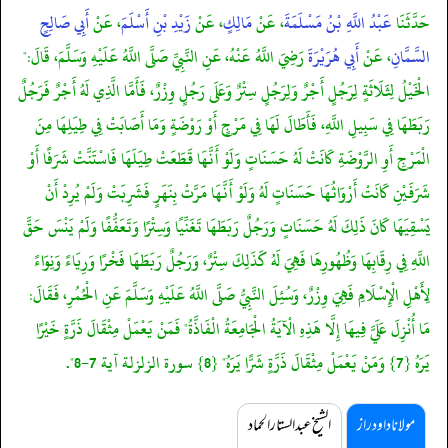
حَدَّثَنَا
عَبْدُ اللَّهِ بْنُ مَسْلَمَةَ
، عَنْ
مَالِكٍ
، عَنْ
زَيْدِ بْنِ أَسْلَمَ
، عَنْ
أَبِي صَالِحٍ
السَّمَّانِ
، عَنْ
أَبِي هُرَيْرَةَ
رَضِيَ اللَّهُ عَنْهُ، عَنِ النَّبِيِّ صَلَّى اللَّهُ عَلَيْهِ وَسَلَّمَ، قَالَ:"
الْخَيْلُ لِثَلَاثَةٍ لِرَجُلٍ أَجْرٌ وَلِرَجُلٍ سِتْرٌ وَعَلَى رَجُلٍ وِزْرٌ، فَأَمَّا الَّذِي لَهُ أَجْرٌ فَرَجُلٌ
رَبَطَهَا فِي سَبِيلِ اللَّهِ، فَأَطَالَ لَهَا فِي مَرْجٍ أَوْ رَوْضَةٍ وَمَا أَصَابَتْ فِي طِيَلِهَا مِنَ
الْمَرْجِ أَوِ الرَّوْضَةِ كَانَتْ لَهُ حَسَنَاتٍ وَلَوْ أَنَّهَا قَطَعَتْ طِيَلَهَا فَاسْتَنَّتْ شَرَفًا أَوْ
شَرَفَيْنِ كَانَتْ أَرْوَاثُهَا حَسَنَاتٍ لَهُ وَلَوْ أَنَّهَا مَرَّتْ بِنَهَرٍ فَشَرِبَتْ وَلَمْ يُرِدْ أَنْ
يَسْقِيَهَا كَانَ ذَلِكَ لَهُ حَسَنَاتٍ وَرَجُلٌ رَبَطَهَا تَغَنِّيًا وَسِتْرًا وَتَعَفُّفًا وَلَمْ يَنْسَ حَقَّ
اللَّهِ فِي رِقَابِهَا وَظُهُورِهَا فَهِيَ لَهُ كَذَلِكَ سِتْرٌ، وَرَجُلٌ رَبَطَهَا فَخْرًا وَرِيَاءً وَنِوَاءً
لِأَهْلِ الْإِسْلَامِ فَهِيَ وِزْرٌ، وَسُئِلَ النَّبِيُّ صَلَّى اللَّهُ عَلَيْهِ وَسَلَّمَ عَنِ الْحُمُرِ، فَقَالَ:
مَا أُنْزِلَ عَلَيَّ فِيهَا إِلَّا هَذِهِ الْآيَةُ الْجَامِعَةُ الْفَاذَّةُ" فَمَنْ يَعْمَلْ مِثْقَالَ ذَرَّةٍ خَيْرًا
يَرَهُ {7} وَمَنْ يَعْمَلْ مِثْقَالَ ذَرَّةٍ شَرًّا يَرَهُ" {8} سورة الزلزلة آية 7-8".
مولانا داود راز
الشیخ عبدالستار الحماد