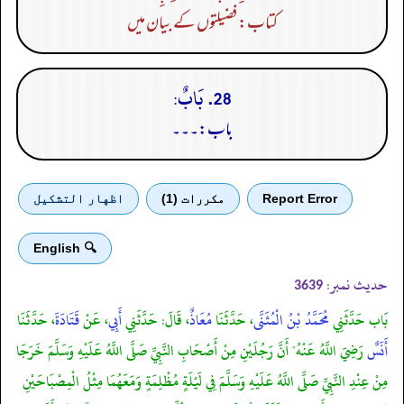
کتاب: فضیلتوں کے بیان میں
28. بَابٌ:
باب:۔۔۔
Report Error
مكررات (1)
اظهار التشكيل
🔍 English
حدیث نمبر:
3639
بَاب حَدَّثَنِي
مُحَمَّدُ بْنُ الْمُثَنَّى
، حَدَّثَنَا
مُعَاذٌ
، قَالَ: حَدَّثَنِي
أَبِي
، عَنْ
قَتَادَةَ
، حَدَّثَنَا
أَنَسٌ
رَضِيَ اللَّهُ عَنْهُ" أَنَّ رَجُلَيْنِ مِنْ أَصْحَابِ النَّبِيِّ صَلَّى اللَّهُ عَلَيْهِ وَسَلَّمَ خَرَجَا
مِنْ عِنْدِ النَّبِيِّ صَلَّى اللَّهُ عَلَيْهِ وَسَلَّمَ فِي لَيْلَةٍ مُظْلِمَةٍ وَمَعَهُمَا مِثْلُ الْمِصْبَاحَيْنِ