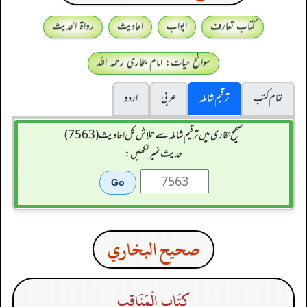
کتاب تعارف
ابواب
احادیث
رواۃ الحدیث
سوانح حیات: امام بخاری رحمہ اللہ
تمام کتب
ترقیم شاملہ
عربی
اردو
صحیح بخاری میں ترقیم شاملہ سے تلاش کل احادیث (7563)
حدیث نمبر لکھیں:
صحيح البخاري
كِتَاب الْمَنَاقِبِ