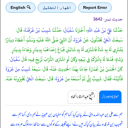
Report Error
اظهار التشكيل
🔍 English
حدیث نمبر:
3642
حَدَّثَنَا
عَلِيُّ بْنُ عَبْدِ اللَّهِ
، أَخْبَرَنَا
سُفْيَانُ
، حَدَّثَنَا
شَبِيبُ بْنُ غَرْقَدَةَ
، قَالَ:
سَمِعْتُ
الْحَيَّ
يُحَدِّثُونَ، عَنْ
عُرْوَةَ
، أَنّ النَّبِيَّ صَلَّى اللَّهُ عَلَيْهِ وَسَلَّمَ، أَعْطَاهُ دِينَارًا
يَشْتَرِي لَهُ بِهِ شَاةً فَاشْتَرَى لَهُ بِهِ شَاتَيْنِ فَبَاعَ إِحْدَاهُمَا بِدِينَارٍ وَجَاءَهُ بِدِينَارٍ
وَشَاةٍ، فَدَعَا لَهُ بِالْبَرَكَةِ فِي بَيْعِهِ وَكَانَ لَوِ اشْتَرَى التُّرَابَ لَرَبِحَ فِيهِ، قَالَ
سُفْيَانُ
:
كَانَ الْحَسَنُ بْنُ عُمَارَةَ جَاءَنَا بِهَذَا الْحَدِيثِ عَنْهُ، قَالَ: سَمِعَهُ
شَبِيبٌ مِنْ عُرْوَةَ
فَأَتَيْتُهُ، فَقَالَ: شَبِيبٌ إِنِّي لَمْ أَسْمَعْهُ مِنْ
عُرْوَةَ
، قَالَ: سَمِعْتُ
الْحَيَّ
يُخْبِرُونَهُ عَنْهُ.
مولانا داود راز
الشیخ عبدالستار الحماد
ہم سے علی بن عبداللہ مدینی نے بیان کیا، کہا ہم کو سفیان بن عیینہ نے خبر دی، کہا ہم سے
شبیب بن غرقدہ نے بیان کیا کہ
میں نے اپنے قبیلہ کے لوگوں سے سنا تھا، وہ لوگ عروہ سے