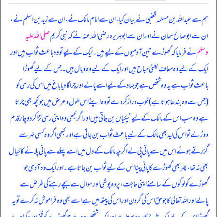
ہم سے عبداللہ بن مسلمہ قعنبی نے بیان کیا، ان سے امام مالک نے، ان سے زید بن اسلم نے،
ان سے ابوصالح سمان نے اور ان سے ابوہریرہ رضی اللہ عنہ نے کہ
نبی کریم
صلی اللہ علیہ
وسلم
نے فرمایا کہ گھوڑے تین آدمیوں کے لیے ہیں۔ ایک کے لیے تو وہ باعث ثواب ہیں اور
ایک کے لیے وہ معاف یعنی مباح ہیں اور ایک کے لیے وہ وبال ہیں۔ جس کے لیے گھوڑا
باعث ثواب ہے یہ وہ شخص ہے جو جہاد کے لیے اسے پالے اور چراگاہ یا باغ میں اس کی رسی کو
(جس سے وہ بندھا ہوتا ہے) خوب دراز کر دے تو وہ اپنے اس طول و عرض میں جو کچھ بھی چرتا
ہے وہ سب اس کے مالک کے لیے نیکیاں بن جاتی ہیں اور اگر کبھی وہ اپنی رسی تڑا کر دو چار قدم
دوڑ لے تو اس کی لید بھی مالک کے لیے باعث ثواب بن جاتی ہے اور کبھی اگر وہ کسی نہر سے
گزرتے ہوئے اس میں سے پانی پی لے اگرچہ مالک کے دل میں اسے پہلے سے پانی پلانے کا خیال
بھی نہ تھا، پھر بھی گھوڑے کا پانی پینا اس کے لیے ثواب بن جاتا ہے۔ اور ایک وہ آدمی جو
گھوڑے کو لوگوں کے سامنے اپنی حاجت، پردہ پوشی اور سوال سے بچے رہنے کی غرض سے
پالے اور اللہ تعالیٰ کا جو حق اس کی گردن اور اس کی پیٹھ میں ہے اسے بھی وہ فراموش نہ کرے تو یہ