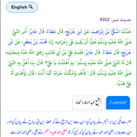
🔍 English
حدیث نمبر:
4352
حَدَّثَنَا
الْمَكِّيُّ بْنُ إِبْرَاهِيمَ
، عَنْ
ابْنِ جُرَيْجٍ
، قَالَ
عَطَاءٌ
، قَالَ
جَابِرٌ
: أَمَر النَّبِيُّ
صَلَّى اللَّهُ عَلَيْهِ وَسَلَّمَ عَلِيًّا أَنْ يُقِيمَ عَلَى إِحْرَامِهِ، زَادَ
مُحَمَّدُ بْنُ بَكْرٍ
، عَنْ
ابْنِ
جُرَيْجٍ
، قَالَ
عَطَاءٌ
: قَالَ
جَابِرٌ
: فَقَدِمَ عَلِيُّ بْنُ أَبِي طَالِبٍ رَضِيَ اللَّهُ عَنْهُ بِسِعَايَتِهِ،
قَالَ لَهُ النَّبِيُّ صَلَّى اللَّهُ عَلَيْهِ وَسَلَّمَ:" بِمَ أَهْلَلْتَ يَا عَلِيُّ؟" قَالَ: بِمَا أَهَلَّ بِهِ النَّبِيُّ
صَلَّى اللَّهُ عَلَيْهِ وَسَلَّمَ، قَالَ:" فَأَهْدِ وَامْكُثْ حَرَامًا كَمَا أَنْتَ"، قَالَ: وَأَهْدَى لَهُ
عَلِيٌّ هَدْيًا.
مولانا داود راز
الشیخ عبدالستار الحماد
ہم سے مکی بن ابراہیم نے بیان کیا، ان سے ابن جریج نے کہ عطاء بن ابی رباح نے بیان کیا اور
ان سے جابر رضی اللہ عنہ نے بیان کیا کہ
نبی کریم
صلی اللہ علیہ وسلم
نے علی رضی اللہ عنہ سے