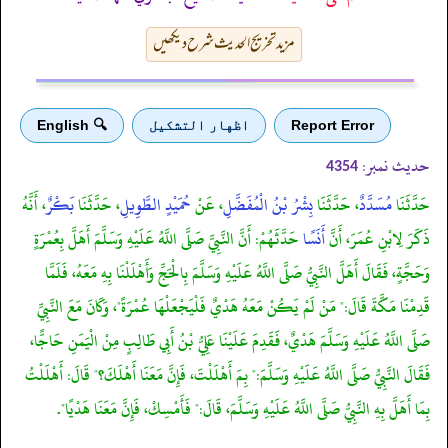
مزید تخریج الحدیث شرح دیکھیں
Report Error
اظهار التشكيل
🔍 English
حدیث نمبر:
4354
حَدَّثَنَا
مُسَدَّدٌ
، حَدَّثَنَا
بِشْرُ بْنُ الْمُفَضَّلِ
، عَنْ
حُمَيْدٍ الطَّوِيلِ
، حَدَّثَنَا
بَكْرٌ
، أَنَّهُ
ذَكَرَ لِابْنِ عُمَرَ، أَنَّ
أَنَسًا
حَدَّثَهُمْ: أَنَّ النَّبِيَّ صَلَّى اللَّهُ عَلَيْهِ وَسَلَّمَ أَهَلَّ بِعُمْرَةٍ
وَحَجَّةٍ، فَقَالَ أَهَلَّ النَّبِيُّ صَلَّى اللَّهُ عَلَيْهِ وَسَلَّمَ بِالْحَجِّ وَأَهْلَلْنَا بِهِ مَعَهُ، فَلَمَّا
قَدِمْنَا مَكَّةَ قَالَ:" مَنْ لَمْ يَكُنْ مَعَهُ هَدْيٌ فَلْيَجْعَلْهَا عُمْرَةً"، وَكَانَ مَعَ النَّبِيِّ
صَلَّى اللَّهُ عَلَيْهِ وَسَلَّمَ هَدْيٌ، فَقَدِمَ عَلَيْنَا عَلِيُّ بْنُ أَبِي طَالِبٍ مِنْ الْيَمَنِ حَاجًّا،
فَقَالَ النَّبِيُّ صَلَّى اللَّهُ عَلَيْهِ وَسَلَّمَ:" بِمَ أَهْلَلْتَ، فَإِنَّ مَعَنَا أَهْلَكَ؟" قَالَ: أَهْلَلْتُ
بِمَا أَهَلَّ بِهِ النَّبِيُّ صَلَّى اللَّهُ عَلَيْهِ وَسَلَّمَ، قَالَ:" فَأَمْسِكْ، فَإِنَّ مَعَنَا هَدْيًا".