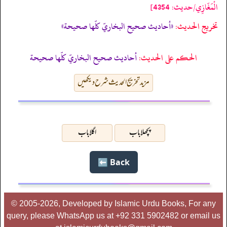
الْمَغَازِي/حدیث: 4354]
تخریج الحدیث:
«أحاديث صحيح البخاريّ كلّها صحيحة»
الحكم على الحديث:
أحاديث صحيح البخاريّ كلّها صحيحة
مزید تخریج الحدیث شرح دیکھیں
پچھلا باب
اگلا باب
Back ⬅️
© 2005-2026, Developed by Islamic Urdu Books, For any
query, please WhatsApp us at +92 331 5902482 or email us