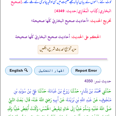
[صحيح
لوٹ گئے۔ انہوں نے بیان کیا کہ مجھے غنیمت میں کئی اوقیہ چاندی کے ملے تھے۔
البخاري/كِتَاب الْمَغَازِي/حدیث: 4349]
تخریج الحدیث:
«أحاديث صحيح البخاريّ كلّها صحيحة»
الحكم على الحديث:
أحاديث صحيح البخاريّ كلّها صحيحة
مزید تخریج الحدیث شرح دیکھیں
Report Error
اظهار التشكيل
🔍 English
حدیث نمبر:
4350
حَدَّثَنِي
مُحَمَّدُ بْنُ بَشَّارٍ
، حَدَّثَنَا
رَوْحُ بْنُ عُبَادَةَ
، حَدَّثَنَا
عَلِيُّ بْنُ سُوَيْدِ بْنِ
مَنْجُوفٍ
، عَنْ
عَبْدِ اللَّهِ بْنِ بُرَيْدَةَ
، عَنْ
أَبِيهِ
رَضِيَ اللَّهُ عَنْهُ، قَالَ: بَعَثَ النَّبِيُّ
صَلَّى اللَّهُ عَلَيْهِ وَسَلَّمَ عَلِيًّا إِلَى خَالِدٍ لِيَقْبِضَ الْخُمُسَ، وَكُنْتُ أُبْغِضُ عَلِيًّا وَقَدِ