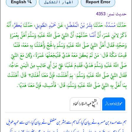
Report Error
اظهار التشكيل
🔍 English
حدیث نمبر:
4353
حَدَّثَنَا
مُسَدَّدٌ
، حَدَّثَنَا
بِشْرُ بْنُ الْمُفَضَّلِ
، عَنْ
حُمَيْدٍ الطَّوِيلِ
، حَدَّثَنَا
بَكْرٌ
، أَنَّهُ
ذَكَرَ لِابْنِ عُمَرَ، أَنَّ
أَنَسًا
حَدَّثَهُمْ: أَنَّ النَّبِيَّ صَلَّى اللَّهُ عَلَيْهِ وَسَلَّمَ أَهَلَّ بِعُمْرَةٍ
وَحَجَّةٍ، فَقَالَ أَهَلَّ النَّبِيُّ صَلَّى اللَّهُ عَلَيْهِ وَسَلَّمَ بِالْحَجِّ وَأَهْلَلْنَا بِهِ مَعَهُ، فَلَمَّا
قَدِمْنَا مَكَّةَ قَالَ:" مَنْ لَمْ يَكُنْ مَعَهُ هَدْيٌ فَلْيَجْعَلْهَا عُمْرَةً"، وَكَانَ مَعَ النَّبِيِّ
صَلَّى اللَّهُ عَلَيْهِ وَسَلَّمَ هَدْيٌ، فَقَدِمَ عَلَيْنَا عَلِيُّ بْنُ أَبِي طَالِبٍ مِنْ الْيَمَنِ حَاجًّا،
فَقَالَ النَّبِيُّ صَلَّى اللَّهُ عَلَيْهِ وَسَلَّمَ:" بِمَ أَهْلَلْتَ، فَإِنَّ مَعَنَا أَهْلَكَ؟" قَالَ: أَهْلَلْتُ
بِمَا أَهَلَّ بِهِ النَّبِيُّ صَلَّى اللَّهُ عَلَيْهِ وَسَلَّمَ، قَالَ:" فَأَمْسِكْ، فَإِنَّ مَعَنَا هَدْيًا".
مولانا داود راز
الشیخ عبدالستار الحماد
ہم سے مسدد بن مسرہد نے بیان کیا، کہا ہم سے بشر بن مفضل نے بیان کیا، ان سے حمید طویل