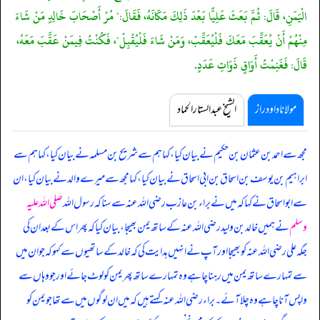
الْيَمَنِ، قَالَ: ثُمَّ بَعَثَ عَلِيًّا بَعْدَ ذَلِكَ مَكَانَهُ، فَقَالَ:" مُرْ أَصْحَابَ خَالِدٍ مَنْ شَاءَ
مِنْهُمْ أَنْ يُعَقِّبَ مَعَكَ فَلْيُعَقِّبْ، وَمَنْ شَاءَ فَلْيُقْبِلْ"، فَكُنْتُ فِيمَنْ عَقَّبَ مَعَهُ،
قَالَ: فَغَنِمْتُ أَوَاقٍ ذَوَاتِ عَدَدٍ.
مولانا داود راز
الشیخ عبدالستار الحماد
مجھ سے احمد بن عثمان بن حکیم نے بیان کیا، کہا ہم سے شریح بن مسلمہ نے بیان کیا، کہا ہم سے
ابراہیم بن یوسف بن اسحاق بن ابی اسحاق نے بیان کیا، کہا مجھ سے میرے والد نے بیان کیا، ان
سے ابواسحاق نے کہا کہ میں نے براء بن عازب رضی اللہ عنہ سے سنا کہ
رسول اللہ
صلی اللہ علیہ
وسلم
نے ہمیں خالد بن ولید رضی اللہ عنہ کے ساتھ یمن بھیجا، بیان کیا کہ پھر اس کے بعد ان کی
جگہ علی رضی اللہ عنہ کو بھیجا اور آپ نے انہیں ہدایت کی کہ خالد کے ساتھیوں سے کہو کہ جو ان میں
سے تمہارے ساتھ یمن میں رہنا چاہے وہ تمہارے ساتھ پھر یمن کو لوٹ جائے اور جو وہاں سے
واپس آنا چاہے وہ چلا آئے۔ براء رضی اللہ عنہ کہتے ہیں کہ میں ان لوگوں میں سے تھا جو یمن کو