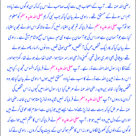
رضی اللہ عنہ تھے۔ آپ کے اصحاب میں سے ایک صاحب نے اس پر کہا کہ ان لوگوں سے زیادہ
ہم اس سونے کے مستحق تھے۔ راوی نے بیان کیا کہ جب نبی کریم
صلی اللہ علیہ وسلم
کو معلوم
ہوا تو آپ
صلی اللہ علیہ وسلم
نے فرمایا کہ تم مجھ پر اعتبار نہیں کرتے حالانکہ اس اللہ نے مجھ پر اعتبار
کیا ہے جو آسمان پر ہے اور اس کی جو آسمان پر ہے وحی میرے پاس صبح و شام آتی ہے۔ راوی
نے بیان کیا کہ پھر ایک شخص جس کی آنکھیں دھنسی ہوئی تھیں، دونوں رخسار پھولے ہوئے
تھے، پیشانی بھی ابھری ہوئی تھی، گھنی داڑھی اور سر منڈا ہوا، تہبند اٹھائے ہوئے تھا، کھڑا ہوا اور
کہنے لگا: یا رسول اللہ! اللہ سے ڈرئیے۔ آپ
صلی اللہ علیہ وسلم
نے فرمایا کہ افسوس تجھ پر، کیا میں
اس روئے زمین پر اللہ سے ڈرنے کا سب سے زیادہ مستحق نہیں ہوں؟ راوی نے بیان کیا پھر وہ
شخص چلا گیا۔ خالد بن ولید رضی اللہ عنہ نے عرض کیا: یا رسول اللہ! میں کیوں نہ اس شخص کی
گردن مار دوں؟ آپ
صلی اللہ علیہ وسلم
نے فرمایا کہ نہیں شاید وہ نماز پڑھتا ہو اس پر خالد رضی اللہ
عنہ نے عرض کیا کہ بہت سے نماز پڑھنے والے ایسے ہیں جو زبان سے اسلام کا دعویٰ کرتے ہیں
اور ان کے دل میں وہ نہیں ہوتا۔ آپ
صلی اللہ علیہ وسلم
نے فرمایا کہ اس کا حکم نہیں ہوا ہے کہ
لوگوں کے دلوں کی کھوج لگاؤں اور نہ اس کا حکم ہوا کہ ان کے پیٹ چاک کروں۔ راوی نے کہا