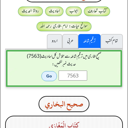
کتاب تعارف
ابواب
احادیث
رواۃ الحدیث
سوانح حیات: امام بخاری رحمہ اللہ
تمام کتب
ترقیم شاملہ
عربی
اردو
صحیح بخاری میں ترقیم شاملہ سے تلاش کل احادیث (7563)
حدیث نمبر لکھیں:
صحيح البخاري
كِتَاب الْمَغَازِي