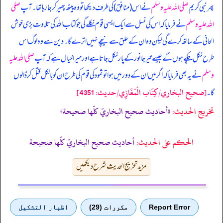
پھر نبی کریم
صلی اللہ علیہ وسلم
نے اس (منافق) کی طرف دیکھا تو وہ پیٹھ پھیر کر جا رہا تھا۔ آپ
صلی
اللہ علیہ وسلم
نے فرمایا کہ اس کی نسل سے ایک ایسی قوم نکلے گی جو کتاب اللہ کی تلاوت بڑی خوش
الحانی کے ساتھ کرے گی لیکن وہ ان کے حلق سے نیچے نہیں اترے گا۔ دین سے وہ لوگ اس
طرح نکل چکے ہوں گے جیسے تیر جانور کے پار نکل جاتا ہے اور میرا خیال ہے کہ آپ
صلی اللہ علیہ
وسلم
نے یہ بھی فرمایا کہ اگر میں ان کے دور میں ہوا تو ثمود کی قوم کی طرح ان کو بالکل قتل کر ڈالوں
[صحيح البخاري/كِتَاب الْمَغَازِي/حدیث: 4351]
گا۔
تخریج الحدیث:
«أحاديث صحيح البخاريّ كلّها صحيحة»
الحكم على الحديث:
أحاديث صحيح البخاريّ كلّها صحيحة
مزید تخریج الحدیث شرح دیکھیں
Report Error
مكررات (29)
اظهار التشكيل