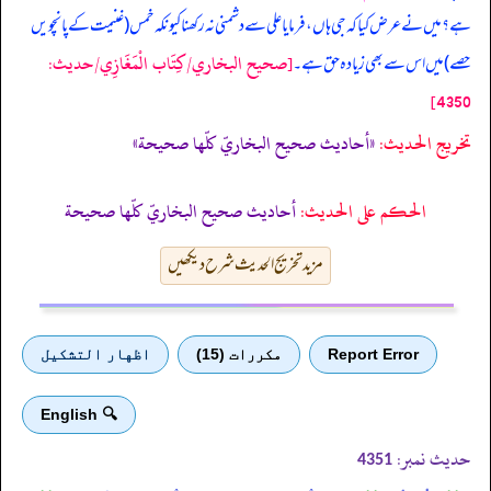
ہے؟ میں نے عرض کیا کہ جی ہاں، فرمایا علی سے دشمنی نہ رکھنا کیونکہ خمس (غنیمت کے پانچویں
[صحيح البخاري/كِتَاب الْمَغَازِي/حدیث:
حصے) میں اس سے بھی زیادہ حق ہے۔
4350]
تخریج الحدیث:
«أحاديث صحيح البخاريّ كلّها صحيحة»
الحكم على الحديث:
أحاديث صحيح البخاريّ كلّها صحيحة
مزید تخریج الحدیث شرح دیکھیں
Report Error
مكررات (15)
اظهار التشكيل
🔍 English
حدیث نمبر:
4351