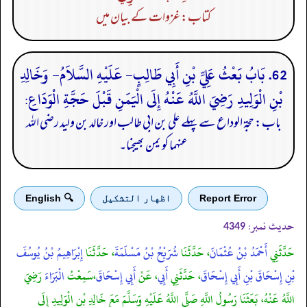
کتاب: غزوات کے بیان میں
62. بَابُ بَعْثُ عَلِيِّ بْنِ أَبِي طَالِبٍ- عَلَيْهِ السَّلاَمُ- وَخَالِدِ
بْنِ الْوَلِيدِ رَضِيَ اللَّهُ عَنْهُ إِلَى الْيَمَنِ قَبْلَ حَجَّةِ الْوَدَاعِ:
باب: حجۃ الوداع سے پہلے علی بن ابی طالب اور خالد بن ولید رضی اللہ
عنہما کو یمن بھیجنا۔
Report Error
اظهار التشكيل
🔍 English
حدیث نمبر:
4349
حَدَّثَنِي
أَحْمَدُ بْنُ عُثْمَانَ
، حَدَّثَنَا
شُرَيْحُ بْنُ مَسْلَمَةَ
، حَدَّثَنَا
إِبْرَاهِيمُ بْنُ يُوسُفَ
بْنِ إِسْحَاقَ بْنِ أَبِي إِسْحَاقَ
، حَدَّثَنِي
أَبِي
، عَنْ
أَبِي إِسْحَاقَ
،سَمِعْتُ
الْبَرَاءَ
رَضِيَ
اللَّهُ عَنْهُ، بَعَثَنَا رَسُولُ اللَّهِ صَلَّى اللَّهُ عَلَيْهِ وَسَلَّمَ مَعَ خَالِدِ بْنِ الْوَلِيدِ إِلَى