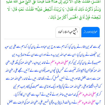
اغْتَسَلَ، فَقُلْتُ لِخَالِدٍ: أَلَا تَرَى إِلَى هَذَا؟ فَلَمَّا قَدِمْنَا عَلَى النَّبِيِّ صَلَّى اللَّهُ عَلَيْهِ
وَسَلَّمَ ذَكَرْتُ ذَلِكَ لَهُ، فَقَالَ:" يَا بُرَيْدَةُ، أَتُبْغِضُ عَلِيًّا؟" فَقُلْتُ: نَعَمْ، قَالَ:" لَا
تُبْغِضْهُ، فَإِنَّ لَهُ فِي الْخُمُسِ أَكْثَرَ مِنْ ذَلِكَ".
مولانا داود راز
الشیخ عبدالستار الحماد
مجھ سے محمد بن بشار نے بیان کیا، کہا ہم سے روح بن عبادہ نے بیان کیا، کہا ہم سے علی بن سوید
بن منجوف نے بیان کیا، ان سے عبداللہ بن بریدہ نے اور ان سے ان کے والد (بریدہ بن
حصیب) نے بیان کیا کہ
نبی کریم
صلی اللہ علیہ وسلم
نے خالد بن ولید رضی اللہ عنہ کی جگہ علی رضی
اللہ عنہ کو (یمن) بھیجا تاکہ غنیمت کے خمس (پانچواں حصہ) کو ان سے لے آئیں۔ مجھے علی رضی اللہ
عنہ سے بہت بغض تھا اور میں نے انہیں غسل کرتے دیکھا تھا۔ میں نے خالد رضی اللہ عنہ سے
کہا تم دیکھتے ہو علی رضی اللہ عنہ نے کیا کیا (اور ایک لونڈی سے صحبت کی) پھر جب ہم نبی
کریم
صلی اللہ علیہ وسلم
کی خدمت میں حاضر ہوئے تو میں نے آپ سے بھی اس کا ذکر کیا۔
آپ
صلی اللہ علیہ وسلم
نے دریافت فرمایا (بریدہ) کیا تمہیں علی رضی اللہ عنہ کی طرف سے بغض