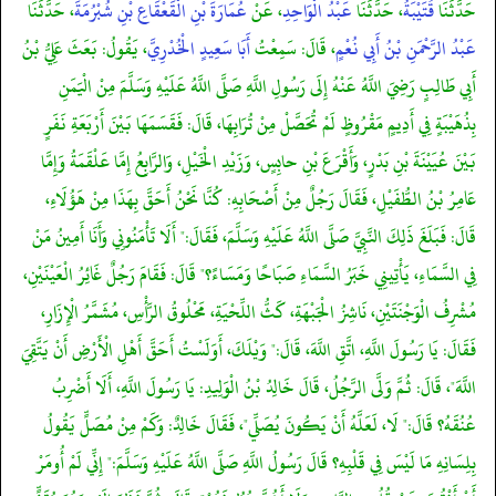
حَدَّثَنَا
قُتَيْبَةُ
، حَدَّثَنَا
عَبْدُ الْوَاحِدِ
، عَنْ
عُمَارَةَ بْنِ الْقَعْقَاعِ بْنِ شُبْرُمَةَ
، حَدَّثَنَا
عَبْدُ الرَّحْمَنِ بْنُ أَبِي نُعْمٍ
، قَالَ: سَمِعْتُ
أَبَا سَعِيدٍ الْخُدْرِيَّ
، يَقُولُ: بَعَثَ عَلِيُّ بْنُ
أَبِي طَالِبٍ رَضِيَ اللَّهُ عَنْهُ إِلَى رَسُولِ اللَّهِ صَلَّى اللَّهُ عَلَيْهِ وَسَلَّمَ مِنْ الْيَمَنِ
بِذُهَيْبَةٍ فِي أَدِيمٍ مَقْرُوظٍ لَمْ تُحَصَّلْ مِنْ تُرَابِهَا، قَالَ: فَقَسَمَهَا بَيْنَ أَرْبَعَةِ نَفَرٍ
بَيْنَ عُيَيْنَةَ بْنِ بَدْرٍ، وَأَقْرَعَ بْنِ حابِسٍ، وَزَيْدِ الْخَيْلِ، وَالرَّابِعُ إِمَّا عَلْقَمَةُ وَإِمَّا
عَامِرُ بْنُ الطُّفَيْلِ، فَقَالَ رَجُلٌ مِنْ أَصْحَابِهِ: كُنَّا نَحْنُ أَحَقَّ بِهَذَا مِنْ هَؤُلَاءِ،
قَالَ: فَبَلَغَ ذَلِكَ النَّبِيَّ صَلَّى اللَّهُ عَلَيْهِ وَسَلَّمَ، فَقَالَ:" أَلَا تَأْمَنُونِي وَأَنَا أَمِينُ مَنْ
فِي السَّمَاءِ، يَأْتِينِي خَبَرُ السَّمَاءِ صَبَاحًا وَمَسَاءً؟" قَالَ: فَقَامَ رَجُلٌ غَائِرُ الْعَيْنَيْنِ،
مُشْرِفُ الْوَجْنَتَيْنِ، نَاشِزُ الْجَبْهَةِ، كَثُّ اللِّحْيَةِ، مَحْلُوقُ الرَّأْسِ، مُشَمَّرُ الْإِزَارِ،
فَقَالَ: يَا رَسُولَ اللَّهِ، اتَّقِ اللَّهَ، قَالَ:" وَيْلَكَ، أَوَلَسْتُ أَحَقَّ أَهْلِ الْأَرْضِ أَنْ يَتَّقِيَ
اللَّهَ"، قَالَ: ثُمَّ وَلَّى الرَّجُلُ، قَالَ خَالِدُ بْنُ الْوَلِيدِ: يَا رَسُولَ اللَّهِ، أَلَا أَضْرِبُ
عُنُقَهُ؟ قَالَ:" لَا، لَعَلَّهُ أَنْ يَكُونَ يُصَلِّي"، فَقَالَ خَالِدٌ: وَكَمْ مِنْ مُصَلٍّ يَقُولُ
بِلِسَانِهِ مَا لَيْسَ فِي قَلْبِهِ؟ قَالَ رَسُولُ اللَّهِ صَلَّى اللَّهُ عَلَيْهِ وَسَلَّمَ:" إِنِّي لَمْ أُومَرْ