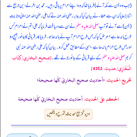
(جب وہ یمن سے مکہ آئے) فرمایا تھا کہ وہ اپنے احرام پر باقی رہیں۔ محمد بن بکر نے ابن جریج سے
اتنا بڑھایا کہ ان سے عطاء نے بیان کیا کہ جابر رضی اللہ عنہ نے کہا علی رضی اللہ عنہ اپنی ولایت
(یمن) سے آئے تو آپ
صلی اللہ علیہ وسلم
نے ان سے دریافت فرمایا کہ علی! تم نے احرام کس
طرح باندھا ہے؟ عرض کیا کہ جس طرح احرام آپ نے باندھا ہو۔ فرمایا پھر قربانی کا جانور بھیج دو
اور جس طرح احرام باندھا ہے، اسی کے مطابق عمل کرو۔ بیان کیا کہ علی رضی اللہ عنہ نبی
[صحيح البخاري/كِتَاب
کریم
صلی اللہ علیہ وسلم
کے لیے قربانی کے جانور لائے تھے۔
الْمَغَازِي/حدیث: 4352]
تخریج الحدیث:
«أحاديث صحيح البخاريّ كلّها صحيحة»
الحكم على الحديث:
أحاديث صحيح البخاريّ كلّها صحيحة
مزید تخریج الحدیث شرح دیکھیں