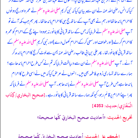
نے، کہا ہم سے بکر بن عبداللہ نے بیان کیا، انہوں نے عبداللہ بن عمر رضی اللہ عنہما سے ذکر
کیا کہ انس رضی اللہ عنہ نے ان سے بیان کیا کہ
نبی کریم
صلی اللہ علیہ وسلم
نے عمرہ اور حج دونوں
کا احرام باندھا تھا اور ہم نے بھی آپ کے ساتھ حج ہی کا احرام باندھا تھا۔ پھر ہم جب مکہ آئے تو
آپ
صلی اللہ علیہ وسلم
نے فرمایا کہ جس کے ساتھ قربانی کا جانور نہ ہو وہ اپنے حج کے احرام کو عمرہ
کا احرام کر لے (اور طواف اور سعی کر کے احرام کھول دے) اور نبی کریم
صلی اللہ علیہ وسلم
کے
ساتھ قربانی کا جانور تھا۔ پھر علی بن ابی طالب رضی اللہ عنہ یمن سے لوٹ کر حج کا احرام باندھ کر
آئے۔ آپ
صلی اللہ علیہ وسلم
نے ان سے دریافت فرمایا کہ تم نے کس طرح احرام باندھا ہے؟
ہمارے ساتھ تمہاری زوجہ فاطمہ بھی ہیں۔ انہوں نے عرض کیا کہ میں نے اسی طرح کا احرام
باندھا ہے جس طرح آپ
صلی اللہ علیہ وسلم
نے باندھا ہو۔ آپ
صلی اللہ علیہ وسلم
نے فرمایا کہ
[صحيح البخاري/كِتَاب
پھر اپنے احرام پر قائم رہو، کیونکہ ہمارے ساتھ قربانی کا جانور ہے۔
الْمَغَازِي/حدیث: 4353]
تخریج الحدیث:
«أحاديث صحيح البخاريّ كلّها صحيحة»
الحكم على الحديث:
أحاديث صحيح البخاريّ كلّها صحيحة