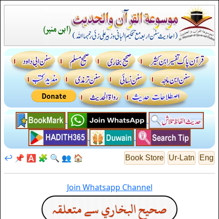
↩️
📌
🅰️
🧩
🔍
👥
🏠
Book Store
Ur-Latn
Eng
Join Whatsapp Channel
صحيح البخاري سے متعلقہ