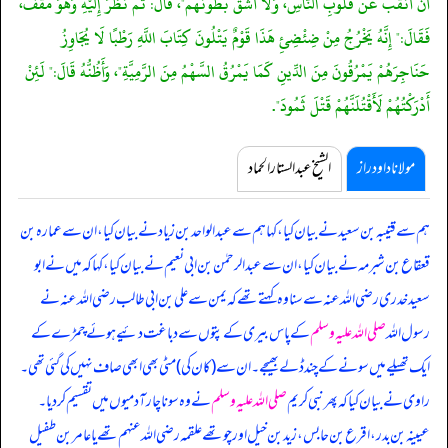
أَنْ أَنْقُبَ عَنْ قُلُوبِ النَّاسِ، وَلَا أَشُقَّ بُطُونَهُمْ"، قَالَ: ثُمَّ نَظَرَ إِلَيْهِ وَهُوَ مُقَفٍّ،
فَقَالَ:" إِنَّهُ يَخْرُجُ مِنْ ضِئْضِئِ هَذَا قَوْمٌ يَتْلُونَ كِتَابَ اللَّهِ رَطْبًا لَا يُجَاوِزُ
حَنَاجِرَهُمْ يَمْرُقُونَ مِنَ الدِّينِ كَمَا يَمْرُقُ السَّهْمُ مِنَ الرَّمِيَّةِ"، وَأَظُنُّهُ قَالَ:" لَئِنْ
أَدْرَكْتُهُمْ لَأَقْتُلَنَّهُمْ قَتْلَ ثَمُودَ".
مولانا داود راز
الشیخ عبدالستار الحماد
ہم سے قتیبہ بن سعید نے بیان کیا، کہا ہم سے عبدالواحد بن زیاد نے بیان کیا، ان سے عمارہ بن
قعقاع بن شبرمہ نے بیان کیا، ان سے عبدالرحمٰن بن ابی نعیم نے بیان کیا، کہا کہ میں نے ابو
سعید خدری رضی اللہ عنہ سے سنا وہ کہتے تھے کہ
یمن سے علی بن ابی طالب رضی اللہ عنہ نے
رسول اللہ
صلی اللہ علیہ وسلم
کے پاس بیری کے پتوں سے دباغت دئیے ہوئے چمڑے کے
ایک تھیلے میں سونے کے چند ڈلے بھیجے۔ ان سے (کان کی) مٹی بھی ابھی صاف نہیں کی گئی تھی۔
راوی نے بیان کیا کہ پھر نبی کریم
صلی اللہ علیہ وسلم
نے وہ سونا چار آدمیوں میں تقسیم کر دیا۔
عیینہ بن بدر، اقرع بن حابس، زید بن خیل اور چوتھے علقمہ رضی اللہ عنہم تھے یا عامر بن طفیل