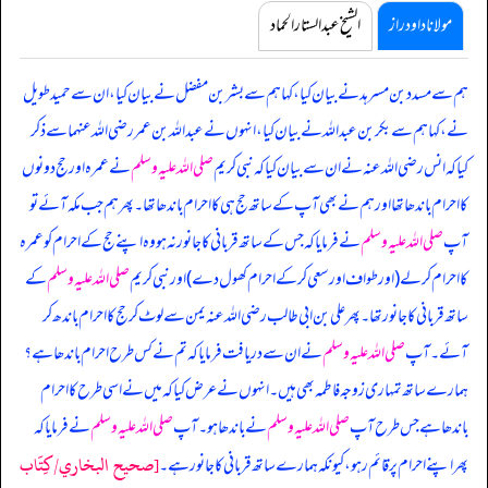
مولانا داود راز
الشیخ عبدالستار الحماد
ہم سے مسدد بن مسرہد نے بیان کیا، کہا ہم سے بشر بن مفضل نے بیان کیا، ان سے حمید طویل
نے، کہا ہم سے بکر بن عبداللہ نے بیان کیا، انہوں نے عبداللہ بن عمر رضی اللہ عنہما سے ذکر
کیا کہ انس رضی اللہ عنہ نے ان سے بیان کیا کہ
نبی کریم
صلی اللہ علیہ وسلم
نے عمرہ اور حج دونوں
کا احرام باندھا تھا اور ہم نے بھی آپ کے ساتھ حج ہی کا احرام باندھا تھا۔ پھر ہم جب مکہ آئے تو
آپ
صلی اللہ علیہ وسلم
نے فرمایا کہ جس کے ساتھ قربانی کا جانور نہ ہو وہ اپنے حج کے احرام کو عمرہ
کا احرام کر لے (اور طواف اور سعی کر کے احرام کھول دے) اور نبی کریم
صلی اللہ علیہ وسلم
کے
ساتھ قربانی کا جانور تھا۔ پھر علی بن ابی طالب رضی اللہ عنہ یمن سے لوٹ کر حج کا احرام باندھ کر
آئے۔ آپ
صلی اللہ علیہ وسلم
نے ان سے دریافت فرمایا کہ تم نے کس طرح احرام باندھا ہے؟
ہمارے ساتھ تمہاری زوجہ فاطمہ بھی ہیں۔ انہوں نے عرض کیا کہ میں نے اسی طرح کا احرام
باندھا ہے جس طرح آپ
صلی اللہ علیہ وسلم
نے باندھا ہو۔ آپ
صلی اللہ علیہ وسلم
نے فرمایا کہ
[صحيح البخاري/كِتَاب
پھر اپنے احرام پر قائم رہو، کیونکہ ہمارے ساتھ قربانی کا جانور ہے۔