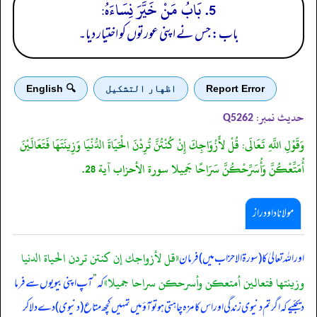
5. بَابُ مَنْ خَيَّرَ نِسَاءَهُ:
باب: جس نے اپنی عورتوں کو اختیار دیا۔
Report Error
اظهار التشكيل
🔍 English
حدیث نمبر:
Q5262
وَقَوْلِ اللَّهِ تَعَالَى: قُلْ لأَزْوَاجِكَ إِنْ كُنْتُنَّ تُرِدْنَ الْحَيَاةَ الدُّنْيَا وَزِينَتَهَا فَتَعَالَيْنَ
أُمَتِّعْكُنَّ وَأُسَرِّحْكُنَّ سَرَاحًا جَمِيلا سورة الأحزاب آية 28.
مولانا داود راز
«قل لأزواجك إن كنتن تردن الحياة الدنيا
‏‏‏‏ اور اللہ تعالیٰ کا (سورۃ الاحزاب میں) فرمان
وزينتها فتعالين أمتعكن وأسرحكن سراحا جميلا‏»
کہ
”
آپ اپنی بیویوں سے فرما
دیجئیے کہ اگر تم دنیوی زندگی اور اس کا مزہ چاہتی ہو تو آؤ میں تمہیں کچھ متاع (دنیوی) دے دلا کر