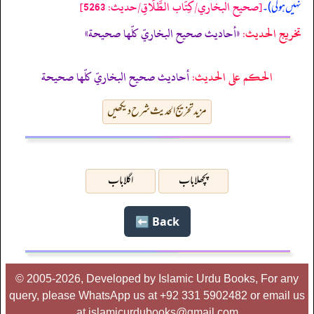
[صحيح البخاري/كِتَاب الطَّلَاقِ/حدیث: 5263]
نہیں ہو گی)۔
تخریج الحدیث:
«أحاديث صحيح البخاريّ كلّها صحيحة»
الحكم على الحديث:
أحاديث صحيح البخاريّ كلّها صحيحة
مزید تخریج الحدیث شرح دیکھیں
پچھلا باب
اگلا باب
Back ⬅️
© 2005-2026, Developed by Islamic Urdu Books, For any
query, please WhatsApp us at +92 331 5902482 or email us
at islamicurdubooks@gmail.com