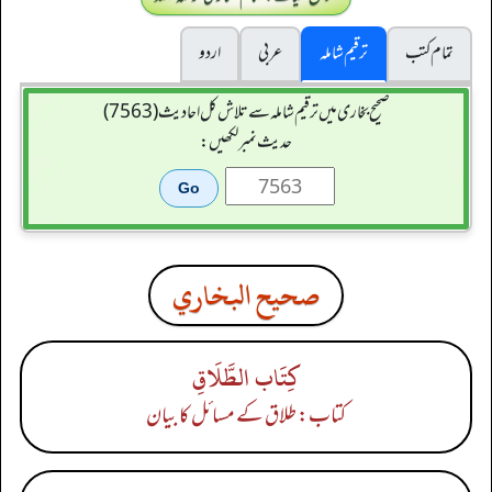
تمام کتب
ترقیم شاملہ
عربی
اردو
صحیح بخاری میں ترقیم شاملہ سے تلاش کل احادیث (7563)
حدیث نمبر لکھیں:
صحيح البخاري
كِتَاب الطَّلَاقِ
کتاب: طلاق کے مسائل کا بیان