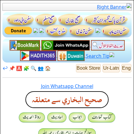
↩️
📌
🅰️
🧩
🔍
👥
🏠
Book Store
Ur-Latn
Eng
Join Whatsapp Channel
صحيح البخاري سے متعلقہ
کتاب تعارف
ابواب
احادیث
رواۃ الحدیث
سوانح حیات: امام بخاری رحمہ اللہ