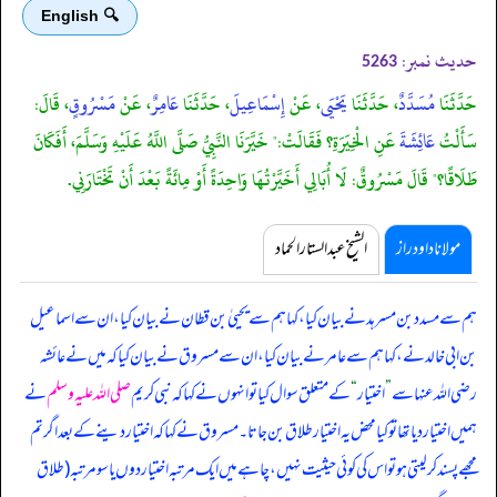
🔍 English
حدیث نمبر:
5263
حَدَّثَنَا
مُسَدَّدٌ
، حَدَّثَنَا
يَحْيَى
، عَنْ
إِسْمَاعِيلَ
، حَدَّثَنَا
عَامِرٌ
، عَنْ
مَسْرُوقٍ
، قَالَ:
سَأَلْتُ
عَائِشَةَ
عَنِ الْخِيَرَةِ؟ فَقَالَتْ:" خَيَّرَنَا النَّبِيُّ صَلَّى اللَّهُ عَلَيْهِ وَسَلَّمَ، أَفَكَانَ
طَلَاقًا؟" قَالَ مَسْرُوقٌ: لَا أُبَالِي أَخَيَّرْتُهَا وَاحِدَةً أَوْ مِائَةً بَعْدَ أَنْ تَخْتَارَنِي.
مولانا داود راز
الشیخ عبدالستار الحماد
ہم سے مسدد بن مسرہد نے بیان کیا، کہا ہم سے یحییٰ بن قطان نے بیان کیا، ان سے اسماعیل
بن ابی خالد نے، کہا ہم سے عامر نے بیان کیا، ان سے مسروق نے بیان کیا کہ
میں نے عائشہ
رضی اللہ عنہا سے
”
اختیار
“
کے متعلق سوال کیا تو انہوں نے کہا کہ نبی کریم
صلی اللہ علیہ وسلم
نے
ہمیں اختیار دیا تھا تو کیا محض یہ اختیار طلاق بن جاتا۔ مسروق نے کہا کہ اختیار دینے کے بعد اگر تم
مجھے پسند کر لیتی ہو تو اس کی کوئی حیثیت نہیں، چاہے میں ایک مرتبہ اختیار دوں یا سو مرتبہ (طلاق