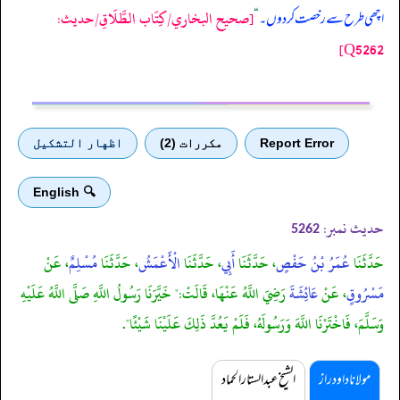
[صحيح البخاري/كِتَاب الطَّلَاقِ/حدیث:
اچھی طرح سے رخصت کر دوں۔
“
Q5262]
Report Error
مكررات (2)
اظهار التشكيل
🔍 English
حدیث نمبر:
5262
حَدَّثَنَا
عُمَرُ بْنُ حَفْصٍ
، حَدَّثَنَا
أَبِي
، حَدَّثَنَا
الْأَعْمَشُ
، حَدَّثَنَا
مُسْلِمٌ
، عَنْ
مَسْرُوقٍ
، عَنْ
عَائِشَةَ
رَضِيَ اللَّهُ عَنْهَا، قَالَتْ:" خَيَّرَنَا رَسُولُ اللَّهِ صَلَّى اللَّهُ عَلَيْهِ
وَسَلَّمَ، فَاخْتَرْنَا اللَّهَ وَرَسُولَهُ، فَلَمْ يَعُدَّ ذَلِكَ عَلَيْنَا شَيْئًا".
مولانا داود راز
الشیخ عبدالستار الحماد