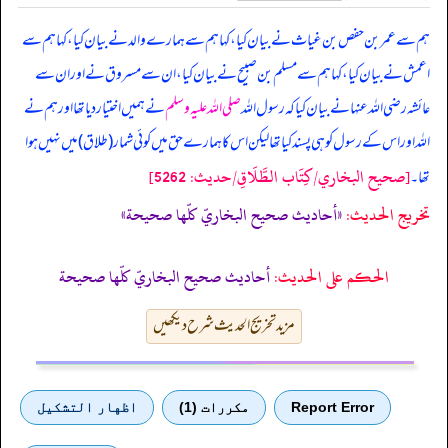
ہم سے عمر بن حفص بن غیاث نے بیان کیا، کہا ہم سے ہمارے والد نے بیان کیا، کہا ہم سے
اعمش نے بیان کیا، کہا ہم سے مسلم بن صبیح نے بیان کیا، ان سے مسروق نے اور ان سے
عائشہ رضی اللہ عنہا نے بیان کیا کہ
رسول اللہ
صلی اللہ علیہ وسلم
نے ہمیں اختیار دیا تھا اور ہم نے
اللہ اور اس کے رسول کو ہی پسند کیا تھا لیکن اس کا ہمارے حق میں کوئی شمار (طلاق) میں نہیں ہوا
[صحيح البخاري/كِتَاب الطَّلَاقِ/حدیث: 5262]
تھا۔
تخریج الحدیث:
«أحاديث صحيح البخاريّ كلّها صحيحة»
الحكم على الحديث:
أحاديث صحيح البخاريّ كلّها صحيحة
مزید تخریج الحدیث شرح دیکھیں
Report Error
مكررات (1)
اظهار التشكيل