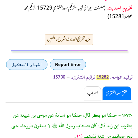
تخریج الحدیث:
(مصنف ابن ابي شيبه: ترقيم سعد الشثري 15729، ترقيم محمد
عوامة 15281)
مزید تخریج الحدیث شرح دیکھیں
Report Error
اظهار التشكيل
ترقیم عوامۃ:
ترقیم الشثری:
--
15730
15282
محقق سعد الشثری
اعراب
١٥٧٣٠ - حدثنا ابو بكر قال: حدثنا ابو اسامة عن موسى بن عبيدة عن
يعقوب ابن زيد قال: كان اصحاب رسول الله ﷺ لا يبلغون الروحاء حتى
تبح اصواتهم من شدة تلبيتهم
(١)
.