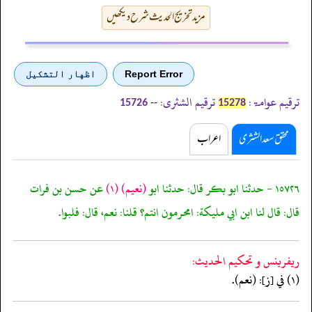
مزید تخریج الحدیث شرح دیکھیں
Report Error
اظهار التشكيل
ترقیم عوامۃ:
ترقیم الشثری:
--
15726
15278
محقق سعد الشثری
اعراب
١٥٧٢٦ - حدثنا ابو بكر قال: حدثنا ابو
(نعيم)
(١)
عن حسن بن فرات
قال: قال لنا ابن ابي مليكة: امحرمون انتم؟ قلنا: نعم، قال: فلبوا.
ريفرينس و تحكيم الحدیث:
(١) في [ز]: (نعم).