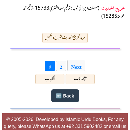
تخریج الحدیث:
(مصنف ابن ابي شيبه: ترقيم سعد الشثري 15733، ترقيم محمد
عوامة 15285)
مزید تخریج الحدیث شرح دیکھیں
Next
1
2
پچھلا باب
اگلا باب
Back ⬅️
© 2005-2026, Developed by Islamic Urdu Books, For any
query, please WhatsApp us at +92 331 5902482 or email us