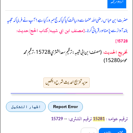
اردو ترجمہ
حضرت ابن عباس رضی اللہ عنہما سے دریافت کیا گیا کہ حج مبرور کیا ہے؟ آپ نے فرمایا کہ تلبیہ
[مصنف ابن ابي شيبه/كتاب الحج/حدیث:
بلند آواز سے پڑھنا اور قربانی کرنا۔
15728]
تخریج الحدیث:
(مصنف ابن ابي شيبه: ترقيم سعد الشثري 15728، ترقيم محمد
عوامة 15280)
مزید تخریج الحدیث شرح دیکھیں
Report Error
اظهار التشكيل
ترقیم عوامۃ:
ترقیم الشثری:
--
15729
15281