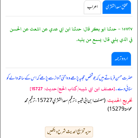
محقق سعد الشثری
اعراب
١٥٧٢٧ - حدثنا ابو بكر قال: حدثنا ابن ابي عدي عن اشعث عن الحسن
في الذي يلبي قال: يسمع من يليه.
اردو ترجمہ
حضرت حسن فرماتے ہیں کہ جو شخص تلبیہ پڑھے وہ اتنی آواز سے پڑھے کہ اس کے ساتھ والے کو
[مصنف ابن ابي شيبه/كتاب الحج/حدیث: 15727]
سنائی دے۔
تخریج الحدیث:
(مصنف ابن ابي شيبه: ترقيم سعد الشثري 15727، ترقيم محمد
عوامة 15279)
مزید تخریج الحدیث شرح دیکھیں