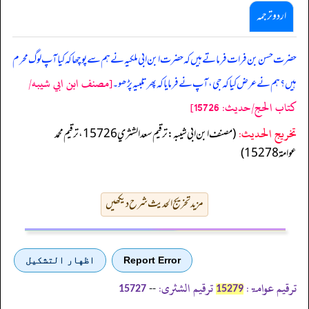
اردو ترجمہ
حضرت حسن بن فرات فرماتے ہیں کہ حضرت ابن ابی ملکیہ نے ہم سے پوچھا کہ کیا آپ لوگ محرم
[مصنف ابن ابي شيبه/
ہیں؟ ہم نے عرض کیا کہ جی، آپ نے فرمایا کہ پھر تلبیہ پڑھو۔
كتاب الحج/حدیث: 15726]
تخریج الحدیث:
(مصنف ابن ابي شيبه: ترقيم سعد الشثري 15726، ترقيم محمد
عوامة 15278)
مزید تخریج الحدیث شرح دیکھیں
Report Error
اظهار التشكيل
ترقیم عوامۃ:
ترقیم الشثری:
--
15727
15279