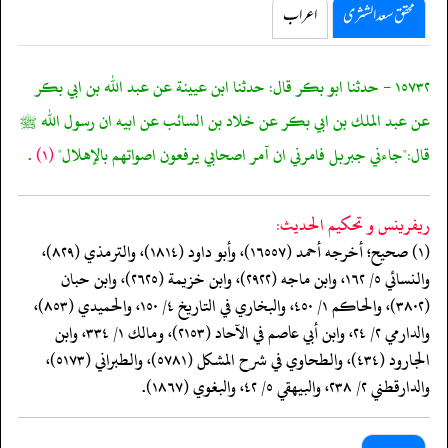
محقق سعد الشثری
اعراب
١٥٧٣٢ - حدثنا ابو بكر قال: حدثنا ابن عيينة عن عبد الله بن ابي بكر
عن عبد الملك بن ابي بكر عن خلاد بن السائب عن ابيه ان رسول الله ﷺ
قال:"جاءني جبربل فامرني ان آمر اصحابي يرفعون اصواتهم بالإهلال"
(١)
.
ريفرينس و تحكيم الحدیث:
(١) صحيح؛ أخرجه أحمد (١٦٥٥٧)، وأبو داود (١٨١٤)، والترمذي (٨٢٩)،
والنسائي ٥/ ١٦٢، وابن ماجه (٢٩٢٢)، وابن خزيمة (٢٦٢٥)، وابن حبان
(٣٨٠٢)، والحاكم ١/ ٤٥٠، والبخاري في التاريخ ٤/ ١٥٠، والحميدي (٨٥٣)،
والدارمي ٢/ ٢٤، وابن أبي عاصم في الآحاد (٢١٥٣)، ومالك ١/ ٣٣٤، وابن
الجارود (٤٣٤)، والطحاوي في شرح المشكل (٥٧٨١)، والطبراني (٥١٧٣)،
والدارقطني ٢/ ٢٣٨، والبيهقي ٥/ ٤٢، والبغوي (١٨٦٧).