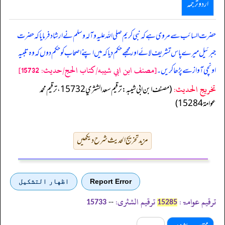
اردو ترجمہ
حضرت السائب سے مروی ہے کہ نبی کریم صلی اللہ علیہ وآلہ وسلم نے ارشاد فرمایا کہ حضرت
جبرئیل میرے پاس تشریف لائے اور مجھے حکم دیا کہ میں اپنے اصحاب کو حکم دوں کہ وہ تلبیہ
[مصنف ابن ابي شيبه/كتاب الحج/حدیث: 15732]
اونچی آواز سے پڑھا کریں۔
تخریج الحدیث:
(مصنف ابن ابي شيبه: ترقيم سعد الشثري 15732، ترقيم محمد
عوامة 15284)
مزید تخریج الحدیث شرح دیکھیں
Report Error
اظهار التشكيل
ترقیم عوامۃ:
ترقیم الشثری:
--
15733
15285