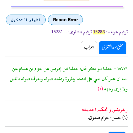
Report Error
اظهار التشكيل
ترقیم عوامۃ:
ترقیم الشثری:
--
15731
15283
محقق سعد الشثری
اعراب
١٥٧٣١ - حدثنا ابو بكر قال: حدثنا ابن إدريس عن حزام بن هشام عن
ابيه ان عمر كان يلبي على الصفا والمروة ويشتد صوته ويعرف صوته بالليل
ولا يرى وجهه
(١)
.
ريفرينس و تحكيم الحدیث:
(١) حسن؛ حزام صدوق.