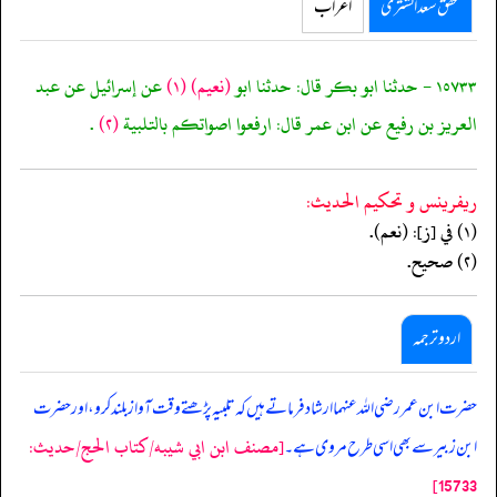
محقق سعد الشثری
اعراب
١٥٧٣٣ - حدثنا ابو بكر قال: حدثنا ابو
(نعيم)
(١)
عن إسرائيل عن عبد
العريز بن رفيع عن ابن عمر قال: ارفعوا اصواتكم بالتلبية
(٢)
.
ريفرينس و تحكيم الحدیث:
(١) في [ز]: (نعم).
(٢) صحيح.
اردو ترجمہ
حضرت ابن عمر رضی اللہ عنہما ارشاد فرماتے ہیں کہ تلبیہ پڑھتے وقت آواز بلند کرو، اور حضرت
[مصنف ابن ابي شيبه/كتاب الحج/حدیث:
ابن زبیر سے بھی اسی طرح مروی ہے۔
15733]