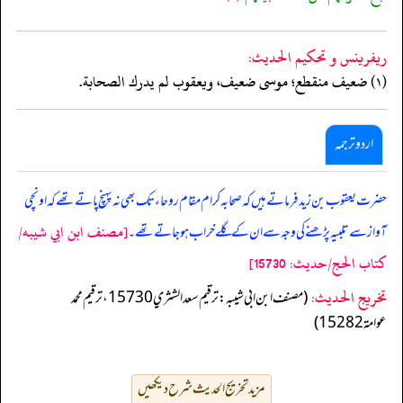
ريفرينس و تحكيم الحدیث:
(١) ضعيف منقطع؛ موسى ضعيف، ويعقوب لم يدرك الصحابة.
اردو ترجمہ
حضرت یعقوب بن زید فرماتے ہیں کہ صحابہ کرام مقام روحاء تک بھی نہ پہنچ پاتے تھے کہ اونچی
[مصنف ابن ابي شيبه/
آواز سے تلبیہ پڑھنے کی وجہ سے ان کے گلے خراب ہوجاتے تھے۔
كتاب الحج/حدیث: 15730]
تخریج الحدیث:
(مصنف ابن ابي شيبه: ترقيم سعد الشثري 15730، ترقيم محمد
عوامة 15282)
مزید تخریج الحدیث شرح دیکھیں