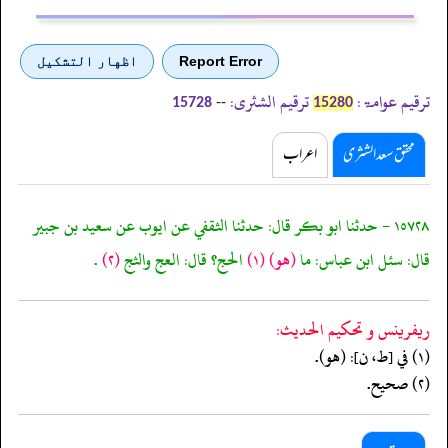
Report Error
اظهار التشكيل
ترقیم عوامۃ:
ترقیم الشثری:
--
15728
15280
محقق سعد الشثری
اعراب
١٥٧٢٨ - حدثنا ابو بكر قال: حدثنا الثقفي عن ايوب عن سعيد بن جبير
قال: سئل ابن عباس: ما
(هو)
(١)
الحج؟ قال: العج والثج
(٢)
.
ريفرينس و تحكيم الحدیث:
(١) في [ط، ن]: (هو).
(٢) صحيح.