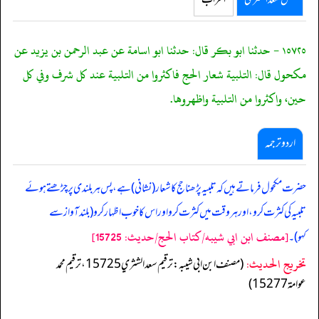
١٥٧٢٥ - حدثنا ابو بكر قال: حدثنا ابو اسامة عن عبد الرحمن بن يزيد عن
مكحول قال: التلبية شعار الحج فاكثروا من التلبية عند كل شرف وفي كل
حين، واكثروا من التلبية واظهروها.
اردو ترجمہ
حضرت مکحول فرماتے ہیں کہ تلبیہ پڑھنا حج کا شعار (نشانی) ہے، پس ہر بلندی پر چڑھتے ہوئے
تلبیہ کی کثرت کرو، اور ہر وقت میں کثرت کرو اور اس کا خوب اظہار کرو (بلند آواز سے
[مصنف ابن ابي شيبه/كتاب الحج/حدیث: 15725]
کہو)۔
تخریج الحدیث:
(مصنف ابن ابي شيبه: ترقيم سعد الشثري 15725، ترقيم محمد
عوامة 15277)