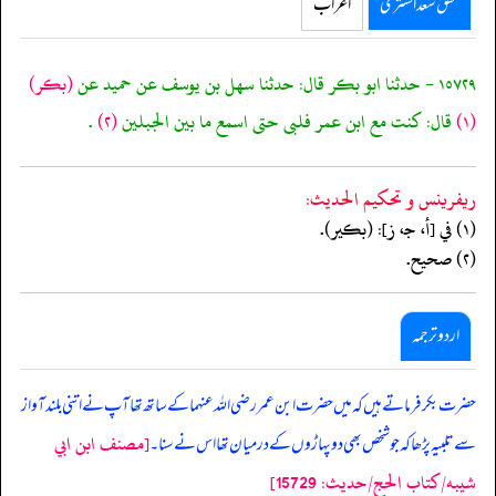
محقق سعد الشثری
اعراب
١٥٧٢٩ - حدثنا ابو بكر قال: حدثنا سهل بن يوسف عن حميد عن
(بكر)
(١)
قال: كنت مع ابن عمر فلبى حتى اسمع ما بين الجبلين
(٢)
.
ريفرينس و تحكيم الحدیث:
(١) في [أ، جـ، ز]: (بكير).
(٢) صحيح.
اردو ترجمہ
حضرت بکر فرماتے ہیں کہ میں حضرت ابن عمر رضی اللہ عنہما کے ساتھ تھا آپ نے اتنی بلند آواز
[مصنف ابن ابي
سے تلبیہ پڑھا کہ جو شخص بھی دو پہاڑوں کے درمیان تھا اس نے سنا۔
شيبه/كتاب الحج/حدیث: 15729]