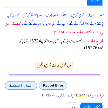
اردو ترجمہ
حضرت زمعہ فرماتے ہیں کہ میں نے حضرت ابن طاؤس سے دریافت کیا کہ آپ کے والد تلبیہ
[مصنف ابن
پڑھتے ہوئے آواز بلند کرتے تھے؟ آپ نے فرمایا درمیانی آواز سے کہتے تھے۔
ابي شيبه/كتاب الحج/حدیث: 15724]
تخریج الحدیث:
(مصنف ابن ابي شيبه: ترقيم سعد الشثري 15724، ترقيم محمد
عوامة 15276)
مزید تخریج الحدیث شرح دیکھیں
Report Error
اظهار التشكيل
ترقیم عوامۃ:
ترقیم الشثری:
--
15725
15277
محقق سعد الشثری
اعراب