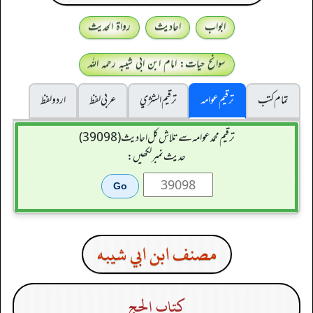
ابواب
احادیث
رواۃ الحدیث
سوانح حیات: امام ابن ابی شیبہ رحمہ اللہ
تمام کتب
ترقیم عوامہ
ترقيم الشژي
عربی لفظ
اردو لفظ
ترقیم محمدعوامہ سے تلاش کل احادیث (39098)
حدیث نمبر لکھیں:
مصنف ابن ابي شيبه
كتاب الحج