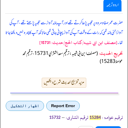
اردو ترجمہ
حضرت عمر صفا ومروہ پر تلبیہ پڑھا کرتے تھے اور آپ بلند آواز سے تلبیہ پڑھتے تھے، آپ کی
آواز اتنی بلند تھی کہ رات کے وقت آپ کی آواز پہچانی جاتی تھی حالانکہ آپ کا چہرہ نہیں دیکھا جاتا
[مصنف ابن ابي شيبه/كتاب الحج/حدیث: 15731]
تھا۔
تخریج الحدیث:
(مصنف ابن ابي شيبه: ترقيم سعد الشثري 15731، ترقيم محمد
عوامة 15283)
مزید تخریج الحدیث شرح دیکھیں
Report Error
اظهار التشكيل
ترقیم عوامۃ:
ترقیم الشثری:
--
15732
15284