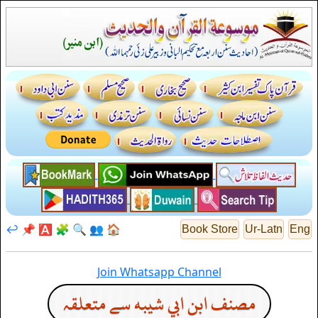
↩️
📌
🅰️
🧩
🔍
👥
🏠
Book Store
Ur-Latn
Eng
Join Whatsapp Channel
مصنف ابن ابي شيبه سے متعلقہ