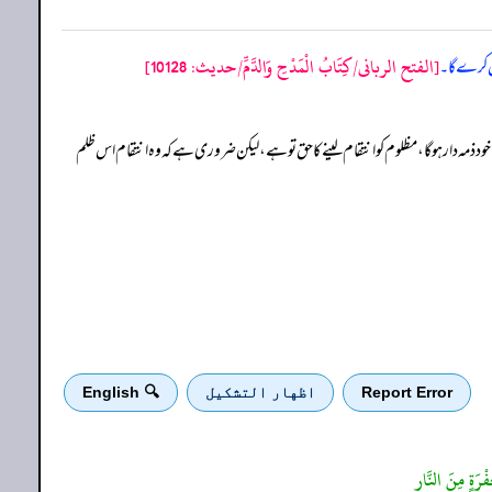
[الفتح الربانی/كِتَابُ الْمَدْحِ وَالدَّمِّ/حدیث: 10128]
یں کرے گا۔
د ذمہ دار ہو گا، مظلوم کو انتقام لینے کا حق تو ہے، لیکن ضروری ہے کہ وہ انتقام اس ظلم
Report Error
اظهار التشكيل
🔍 English
ْرَةٍ مِنَ النَّارِ