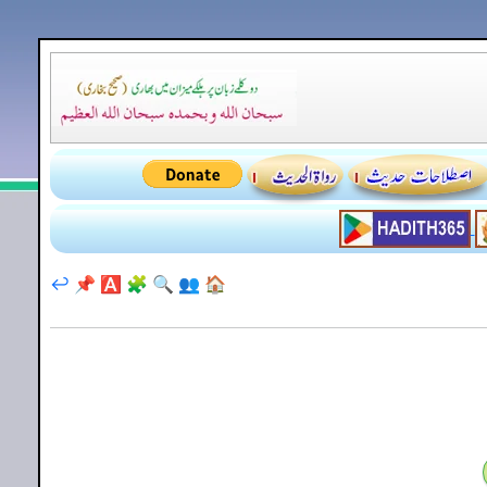
↩️
📌
🅰️
🧩
🔍
👥
🏠