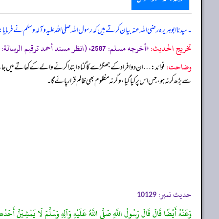
۔ سیدنا ابو ہریرہ رضی اللہ عنہ بیان کرتے ہیں کہ رسول اللہ صلی اللہ علیہ وآلہ وسلم نے فرم
تخریج الحدیث:
«أخرجه مسلم: 2587، (انظر مسند أحمد ترقيم الرسالة: 7205 ترقیم بيت الأفكار الدولية: 7204»
وضاحت:
فوائد: … ان دو افراد کے جھگڑے کا گناہ ابتدا کرنے والے کے کھاتے میں جائے گا،
سے بڑھ کر نہ ہو، جس اس پر کیا گیا، وگرنہ مظلوم بھی ظالم قرار پائے گا۔
حدیث نمبر:
10129
وَعَنْهُ أَيْضًا قَالَ قَالَ رَسُولُ اللَّهِ صَلَّى اللَّهُ عَلَيْهِ وَآلِهِ وَسَلَّمَ لَا يَمْشِيَنَّ أَحَد