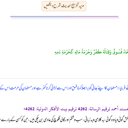
مزید تخریج الحدیث شرح دیکھیں
َخَاهُ فُسُوقٌ وَقِتَالُهُ كُفْرٌ وَحُرْمَةُ مَالِهِ كَحُرْمَةِ دَمِهِ
 نے فرمایا: مسلمان کا اپنے بھائی کو برا بھلا کہنا فسق اور اس سے لڑائی کرنا کفر ہے اور مسلمان کی حرمت 
ش گوئی و یاوہ گوئی، بدکلامی و بد زبانی، سب و شتم اور گالی گلوچ کی عادی بن چکی ہیں، جن کو کسی کے بارے می