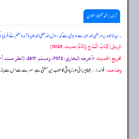
ترجمہ:محمد محفوظ اعوان
۔ سیدنا ابو ہریرہ رضی اللہ عنہ سے مروی ہے کہ رسول اللہ صلی اللہ علیہ وآلہ وسلم نے فرمایا
الربانی/كِتَابُ الْمَدْحِ وَالدَّمِّ/حدیث: 10129]
تخریج الحدیث:
«أخرجه البخاري: 7072، ومسلم: 2617، (انظر مسند أحمد ترقيم الرسالة: 8212 ترقیم بيت الأفكار الدولية: 8197»
وضاحت:
فوائد: … جو چیز برائی اور زیادتی کا سبب بن سکتی ہے، سرے سے اس سے باز رہ