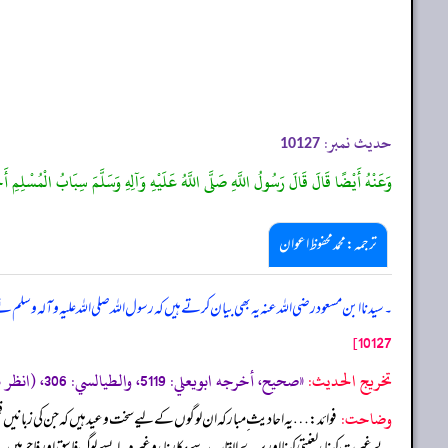
حدیث نمبر:
10127
وَعَنْهُ أَيْضًا قَالَ قَالَ رَسُولُ اللَّهِ صَلَّى اللَّهُ عَلَيْهِ وَآلِهِ وَسَلَّمَ سِبَابُ الْمُسْلِمِ أ
ترجمہ:محمد محفوظ اعوان
۔ سیدنا ابن مسعود رضی اللہ عنہ یہ بھی بیان کرتے ہیں کہ رسول اللہ صلی اللہ علیہ وآلہ وسلم
10127]
تخریج الحدیث:
«صحيح، أخرجه ابويعلي: 5119، والطيالسي: 306، (انظر مسند أحمد ترقيم الرسالة: 4262 ترقیم بيت الأفكار الدولية: 4262»
وضاحت:
فوائد: … یہ احادیث ِ ِ مبارکہ ان لوگوں کے لیے سخت وعید ہیں کہ جن کی زبانیں فح
بے غیرت کہنا، لعنتی کہنا اور برے القاب سے پکارنا، وغیرہ۔ ایسے لوگ فاسق اور فاجر ہیں۔