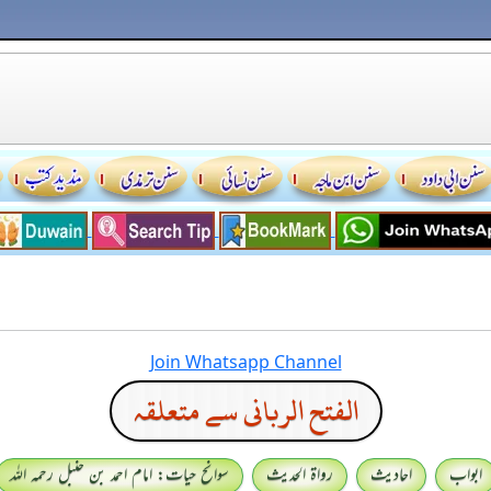
Join Whatsapp Channel
الفتح الربانی سے متعلقہ
ابواب
احادیث
رواۃ الحدیث
سوانح حیات: امام احمد بن حنبل رحمہ اللہ