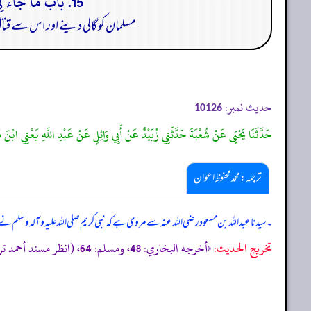
15. بَابُ مَا جَاءَ فِي الْتَرْهِيْبِ مِنْ سَبِّ الْمُسْلِمِ وَقِتَالِهِ وَأَنَّ إِثْمَ ذَلِكَ عَلَى الْبَادِيءِ مَالَمْ يَعْتَدِ الْمَظْلُومُ
مسلمان کو گالی دینے اور اس سے قتا
حدیث نمبر:
10126
حَدَّثَنَا يَحْيَى عَنْ شُعْبَةَ حَدَّثَنِي زُبَيْدٌ عَنْ أَبِي وَائِلٍ عَنْ عَبْدِ اللَّهِ يَعْنِي ابْنَ م
ترجمہ:محمد محفوظ اعوان
۔ سیدنا عبداللہ بن مسعود رضی اللہ عنہ سے مروی ہے کہ نبی کریم صلی اللہ علیہ وآلہ وسلم نے 
تخریج الحدیث:
«أخرجه البخاري: 48، ومسلم: 64، (انظر مسند أحمد ترقيم الرسالة: 3647 ترقیم بيت الأفكار الدولية: 3647»