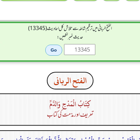
الفتح الربانی میں ترقیم شاملہ سے تلاش کل احادیث (13345)
حدیث نمبر لکھیں:
الفتح الربانی
كِتَابُ الْمَدْحِ وَالدَّمِّ
تعریف اور مذمت کی کتاب