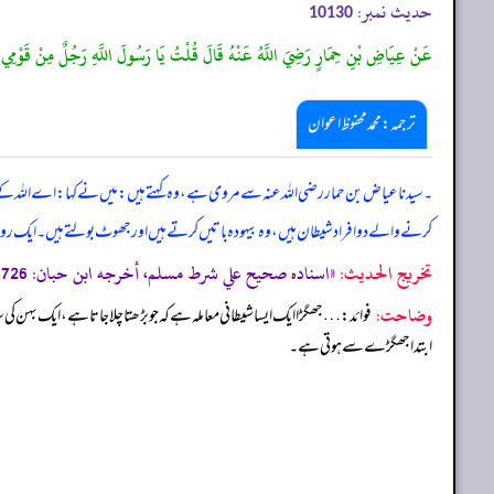
حدیث نمبر:
10130
عَنْ عِيَاضِ بْنِ حِمَارٍ رَضِيَ اللَّهُ عَنْهُ قَالَ قُلْتُ يَا رَسُولَ اللَّهِ رَجُلٌ مِنْ قَوْمِي يَشْتُ
ترجمہ:محمد محفوظ اعوان
۔ سیدنا عیاض بن حمار رضی اللہ عنہ سے مروی ہے، وہ کہتے ہیں: میں نے کہا: اے اللہ کے رسول! 
کرنے والے دو افراد شیطان ہیں، وہ بیہودہ باتیں کرتے ہیں اور جھوٹ بولتے ہیں۔ ایک 
تخریج الحدیث:
«اسناده صحيح علي شرط مسلم، أخرجه ابن حبان: 5726، والطبراني في الكبير: 17/ 1001، والطيالسي: 1080، (انظر مسند أحمد ترقيم الرسالة: 17483 ترقیم بيت الأفكار الدولية: 17622»
وضاحت:
فوائد: … جھگڑا ایک ایسا شیطانی معاملہ ہے کہ جو بڑھتا چلا جاتا ہے، ایک بہن کی
ابتدا جھگڑے سے ہوتی ہے۔