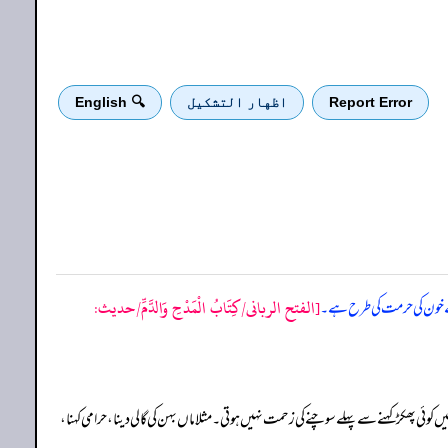
Report Error
اظهار التشكيل
🔍 English
[الفتح الربانی/كِتَابُ الْمَدْحِ وَالدَّمِّ/حدیث:
اس کے خون کی حرمت کی طرح ہے۔
ں کوئی پھکڑ کہنے سے پہلے سوچنے کی زحمت نہیں ہوتی۔ مثلا ماں بہن کی گالی دینا، حرامی کہنا،