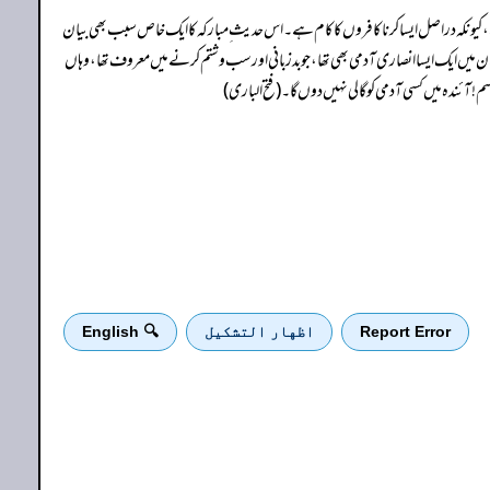
ا ہے، کیونکہ دراصل ایسا کرنا کافروں کا کام ہے۔ اس حدیث ِ مبارکہ کا ایک خاص سبب بھی بیان
 ان میں ایک ایساانصاری آدمی بھی تھا، جو بدزبانی اور سب و شتم کرنے میں معروف تھا، وہاں
کی قسم! آئندہ میں کسی آدمی کو گالی نہیں دوں گا۔ (فتح الباری)
Report Error
اظهار التشكيل
🔍 English