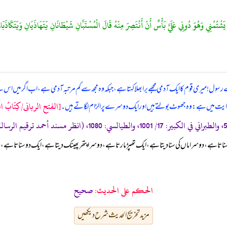
مُنِي وَهُوَ دُونِي عَلَيَّ بَأْسٌ أَنْ أَنْتَصِرَ مِنْهُ قَالَ الْمُسْتَبَّانِ شَيْطَانَانِ يَتَهَاذَيَانِ وَيَتَكَاذَبَ
میری قوم کا ایک آدمی مجھے برا بھلا کہتا ہے، جبکہ وہ مجھ سے کم مرتبہ آدمی ہے، اب اگر میں اس سے انتقا
[الفتح الربانی/كِتَابُ الْمَدْ
روایت میں ہے: وہ جھوٹ بولتے ہیں اور ایک دوسرے پر الزام لگاتے ہیں۔
 سناتا ہے، دوسرا ماں کی سنا دیتا ہے، ایک تھپڑ مارتا ہے، دوسرا پتھر پھینک دیتاہے، ایک دو سناتا ہے، دو
الحكم على الحديث:
صحیح
مزید تخریج الحدیث شرح دیکھیں