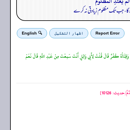
ہو گا، جب تک مظلوم زیادتی نہ کرے
Report Error
اظهار التشكيل
🔍 English
 وَقِتَالُهُ كُفْرٌ قَالَ قُلْتُ لِأَبِي وَائِلٍ أَنْتَ سَمِعْتَ مِنْ عَبْدِ اللَّهِ قَالَ نَعَمْ
ِّ/حدیث: 10126]