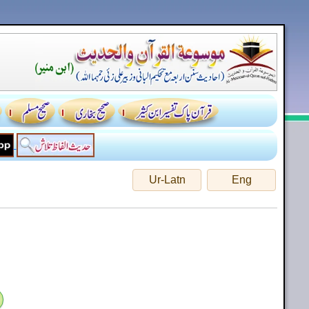
Ur-Latn
Eng