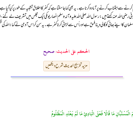
کرنے سے اجتناب کرنے پر آمادہ کرنا ہے۔ یہ بھی کہا جا سکتا ہے کہ کفر کا اطلاق تشبیہ کے طور پر کیا گی
 مزنی رضی اللہ عنہ کہتے ہیں: رسول اللہ صلی اللہ علیہ وآلہ وسلم انصاریوںکی ایک مجلس میں تشریف لے گئے،
کُفْرٌ۔)) … مسلمان کا اپنے بھائی کو گالی دینا فسق ہے اور اُس سے لڑائی کرنا کفر ہے۔ یہ سن کر اس آدمی نے کہا: اللہ 
الحكم على الحديث:
صحیح
مزید تخریج الحدیث شرح دیکھیں
َ الْمُسْتَبَّانِ مَا قَالَا فَعَلَى الْبَادِئِ مَا لَمْ يَعْتَدِ الْمَظْلُومُ