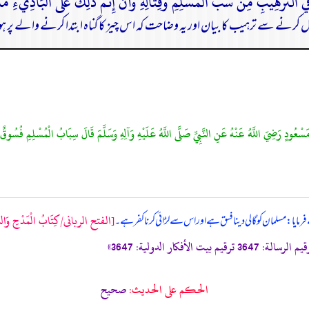
ل کرنے سے ترہیب کا بیان اور یہ وضاحت کہ اس چیز کا گناہ ابتدا کرنے والے پر 
َسْعُودٍ رَضِيَ اللَّهُ عَنْهُ عَنِ النَّبِيِّ صَلَّى اللَّهُ عَلَيْهِ وَآلِهِ وَسَلَّمَ قَالَ سِبَابُ الْمُسْلِمِ فُسُوقٌ
[الفتح الربانی/كِتَابُ الْمَدْحِ وَالدَّم
فرمایا: مسلمان کو گالی دینا فسق ہے اور اس سے لڑائی کرنا کفر ہے۔
الحكم على الحديث:
صحیح