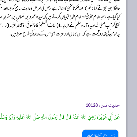
حافظ ابن حجرؒنےکہا: کفرکااطلاقکرناسختی کا انداز ہے، جس کی غرض و غایت سامع کو ایسا اقدام 
کیا گیا ہے، جیسا امام بغویؒ اور امام طبرانیؒبیان کرتے ہیں کہ سیدنا عمرو بن نعمان بن مقرن
پہنچ کر آپ صلی اللہ علیہ وآلہ وسلم نے فرمایا: ((سِبَابُ الْمُسْلِمِ أَخَاہُ فُسُوْقٌ، وَقِتَالُہُ 
یہ مومن کی قدر و قیمت ہے کہ اس کا مال اور عزت بھی اس کے وجود کی طرح معزز ہیں۔
حدیث نمبر:
10128
عَنْ أَبِي هُرَيْرَةَ رَضِيَ اللَّهُ عَنْهُ قَالَ قَالَ رَسُولُ اللَّهِ صَلَّى اللَّهُ عَلَيْهِ وَآلِهِ وَسَلَّم
ترجمہ:محمد محفوظ اعوان