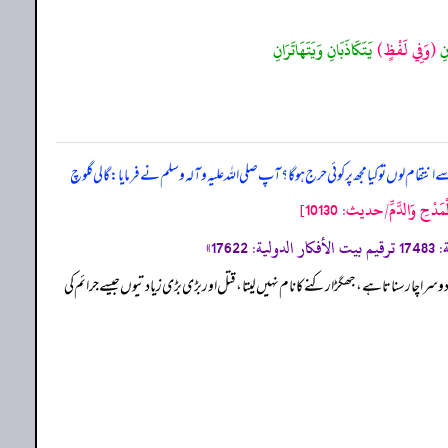
انِ
(وَفِي لَفْظٍ)
يَتَكَاذَبَانِ وَيَتَهَاتَرَانِ
م لوں تو کیا مجھ پر کوئی حرج ہو گا؟ آپ صلی اللہ علیہ وآلہ وسلم نے فرمایا: گالی گلوچ
حِ وَالدَّمِّ/حدیث: 10130]
سرا چار سناتا ہے، جھگڑا رکنے کا نام نہیں لیتا، قتل اور بڑی بڑی زیادتیوں جیسے جرائم کی