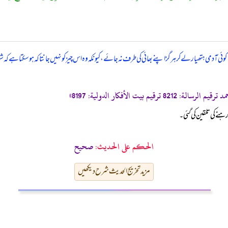
: کوئی آدمی ہتھیار لے کر ہر گز اپنے بھائی کی طرف نہ جائے، کیونکہ وہ اس چیز کو نہیں جانتا کہ ہو سکت
نے کی تلقین کی گئی۔
الحكم على الحديث:
صحیح
مزید تخریج الحدیث شرح دیکھیں