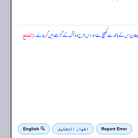
[الفتح
ا ہے کہ شیطان اس کے ہاتھ سے کھینچ لے اور اس طرح وہ آگ کے گڑھے میں گر جائے۔
Report Error
اظهار التشكيل
🔍 English