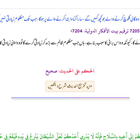
ایا: دو گالی گلوچ کرنے والے جو کچھ کہیں گے، سارا گناہ ابتدا کرنے والے پر ہو گا، جب تک مظلوم زیادتی نہ
 کیونکہ وہ اس برائی کا سبب بنا ہے، ہاں جب مظلوم ظالم سے بڑھ کر زیادتی کرے گا تو وہ اپنی زیادتی کا خو
الحكم على الحديث:
صحیح
مزید تخریج الحدیث شرح دیکھیں
ُكُمْ إِلَى أَخِيهِ بِالسَّلَاحِ فَإِنَّهُ لَا يَدْرِي أَحَدُكُمْ لَعَلَّ الشَّيْطَانَ يَنْزِعُ فِي يَدِهِ فَيَقَعُ فِي حُف