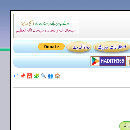
↩️
📌
🅰️
🧩
🔍
👥
🏠
اللہ