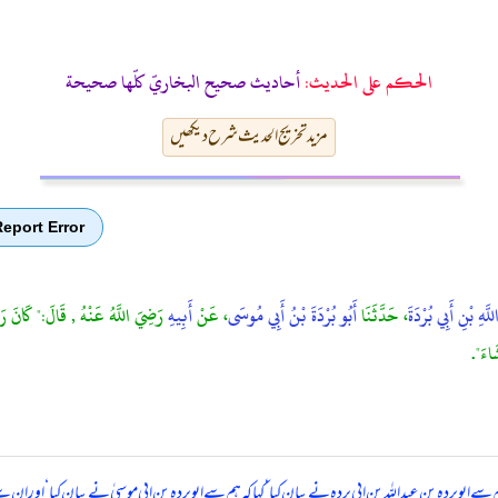
الحكم على الحديث:
أحاديث صحيح البخاريّ كلّها صحيحة
مزید تخریج الحدیث شرح دیکھیں
eport Error
لَّهِ بْنِ أَبِي بُرْدَةَ
، حَدَّثَنَا
أَبُو بُرْدَةَ بْنُ أَبِي مُوسَى
، عَنْ
أَبِيهِ
رَضِيَ اللَّهُ عَنْهُ , قَالَ:" كَانَ رَسُ
َاءَ".
م سے ابوبردہ بن عبداللہ بن ابی بردہ نے بیان کیا ‘ کہا کہ ہم سے ابوبردہ بن ابی موسیٰ نے بیان کیا ‘ اور ا