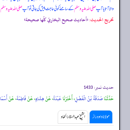
والا آتا یا آپ
صلی اللہ علیہ وسلم
کے سامنے کوئی حاجت پیش کی جاتی تو آپ
صلی اللہ علیہ وسلم
ص
تخریج الحدیث:
«أحاديث صحيح البخاريّ كلّها صحيحة»
حدیث نمبر:
1433
حَدَّثَنَا
صَدَقَةُ بْنُ الْفَضْلِ
، أَخْبَرَنَا
عَبْدَةُ
، عَنْ
هِشَامٍ
، عَنْ
فَاطِمَةَ
، عَنْ
أَسْمَاء
مولانا داود راز
الشیخ عبدالستار الحماد