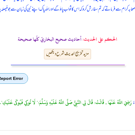
حابہ کرام سے فرماتے کہ تم سفارش کرو کہ اس کا ثواب پاؤ گے اور اللہ پاک اپنے نبی کی زبان سے جو فیصلہ
الحكم على الحديث:
أحاديث صحيح البخاريّ كلّها صحيحة
مزید تخریج الحدیث شرح دیکھیں
eport Error
َ
رَضِيَ اللَّهُ عَنْهَا , قَالَتْ: قَالَ لِي النَّبِيُّ صَلَّى اللَّهُ عَلَيْهِ وَسَلَّمَ:" لَا تُوكِي فَيُوكَى عَلَيْكِ".