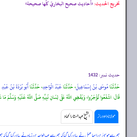
تخریج الحدیث:
«أحاديث صحيح البخاريّ كلّها صحيحة»
حدیث نمبر:
1432
حَدَّثَنَا
مُوسَى بْنُ إِسْمَاعِيلَ
، حَدَّثَنَا
عَبْدُ الْوَاحِدِ
، حَدَّثَنَا
أَبُو بُرْدَةَ بْنُ عَبْدِ ال
قَالَ: اشْفَعُوا تُؤْجَرُوا، وَيَقْضِي اللَّهُ عَلَى لِسَانِ نَبِيِّهِ صَلَّى اللَّهُ عَلَيْهِ وَسَلَّمَ مَا ش
مولانا داود راز
الشیخ عبدالستار الحماد
ہم سے موسیٰ بن اسماعیل نے بیان کیا ‘ کہا کہ ہم سے عبدالواحد بن زیاد نے بیان کیا ‘ کہا کہ ہ