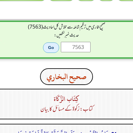
صحیح بخاری میں ترقیم شاملہ سے تلاش کل احادیث (7563)
حدیث نمبر لکھیں:
صحيح البخاري
كِتَاب الزَّكَاة
کتاب: زکوۃ کے مسائل کا بیان