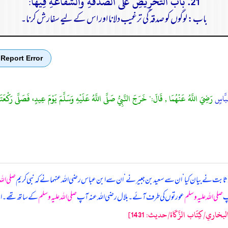
21. بَابُ التَّحْرِيضِ عَلَى الصَّدَقَةِ وَالشَّفَاعَةِ فِيهَا:
باب: لوگوں کو صدقہ کی ترغیب دلانا اور اس کے لیے سفارش کرنا۔
Report Error
بَّاسٍ
رَضِيَ اللَّهُ عَنْهُمَا , قَالَ:" خَرَجَ النَّبِيُّ صَلَّى اللَّهُ عَلَيْهِ وَسَلَّمَ يَوْمَ عِيدٍ، فَصَلَّى رَكْعَتَ
بن ثابت نے بیان کیا ‘ ان سے سعید بن جبیر نے ‘ ان سے ابن عباس رضی اللہ عنہما نے کہ
نبی کریم
صلی اللہ
آپ
صلی اللہ علیہ وسلم
عورتوں کی طرف آئے۔ بلال رضی اللہ عنہ آپ
صلی اللہ علیہ وسلم
کے ساتھ تھے۔ ا
اري/كِتَاب الزَّكَاة/حدیث: 1431]