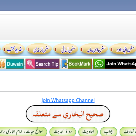
Join Whatsapp Channel
صحيح البخاري سے متعلقہ
 تعارف
ابواب
احادیث
رواۃ الحدیث
سوانح حیات: امام بخاری رحمہ 