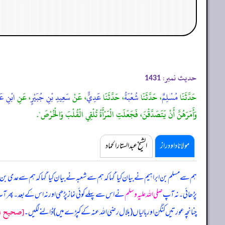
حدیث نمبر:
1431
حَدَّثَنَا
مُسْلِمٌ
، حَدَّثَنَا
شُعْبَةُ
، حَدَّثَنَا
عَدِيٌّ
، عَنْ
سَعِيدِ بْنِ جُبَيْرٍ
، عَنِ
ابْنِ عَ
وَأَمَرَهُنَّ أَنْ يَتَصَدَّقْنَ، فَجَعَلَتِ الْمَرْأَةُ تُلْقِي الْقُلْبَ وَالْخُرْصَ".
مولانا داود راز
الشیخ عبدالستار الحماد
ہم سے مسلم بن ابراہیم نے بیان کیا ‘ کہا کہ ہم سے شعبہ نے بیان کیا ‘ کہا کہ ہم سے عدی 
پڑھائی۔ نہ آپ
صلی اللہ علیہ وسلم
نے اس سے پہلے کوئی نماز پڑھی اور نہ اس کے بعد۔ پھر 
[صحيح البخ
چنانچہ عورتیں کنگن اور بالیاں (بلال رضی اللہ عنہ کے کپڑے میں) ڈالنے لگیں۔