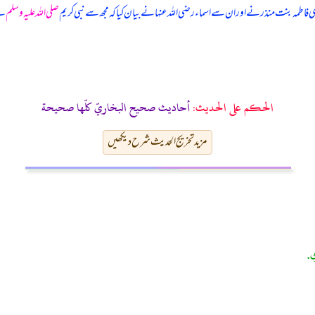
 فاطمہ بنت منذر نے اور ان سے اسماء رضی اللہ عنہا نے بیان کیا کہ
مجھ سے نبی کریم
صلی اللہ علیہ وسلم
نے
الحكم على الحديث:
أحاديث صحيح البخاريّ كلّها صحيحة
مزید تخریج الحدیث شرح دیکھیں
ِ.