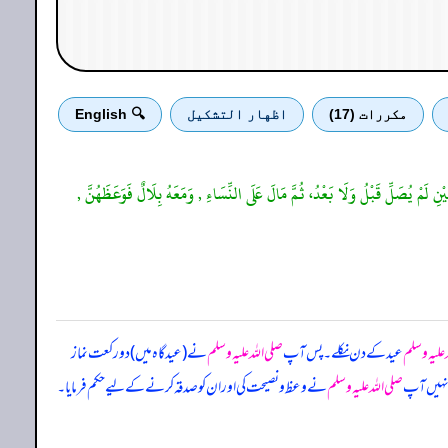
مكررات (17)
اظهار التشكيل
🔍 English
يْنِ لَمْ يُصَلِّ قَبْلُ وَلَا بَعْدُ، ثُمَّ مَالَ عَلَى النِّسَاءِ , وَمَعَهُ بِلَالٌ فَوَعَظَهُنَّ ,
 علیہ وسلم
عید کے دن نکلے۔ پس آپ
صلی اللہ علیہ وسلم
نے (عیدگاہ میں) دو رکعت نماز
نہیں آپ
صلی اللہ علیہ وسلم
نے وعظ و نصیحت کی اور ان کو صدقہ کرنے کے لیے حکم فرمایا۔