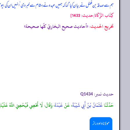
ہم سے صدقہ بن فضل نے بیان کیا ‘ کہا کہ ہمیں عبدہ نے ہشام سے خبر دی ’ انہیں ان کی بیوی
كِتَاب الزَّكَاة/حدیث: 1433]
تخریج الحدیث:
«أحاديث صحيح البخاريّ كلّها صحيحة»
حدیث نمبر:
Q1434
حَدَّثَنَا
عُثْمَانُ بْنُ أَبِي شَيْبَةَ
، عَنْ
عَبْدَةَ
، وَقَالَ: لَا تُحْصِي فَيُحْصِيَ اللَّهُ عَلَيْك
مولانا داود راز