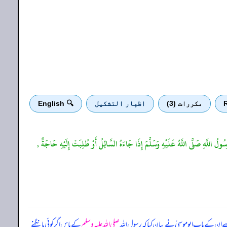
R
مكررات (3)
اظهار التشكيل
🔍 English
ولُ اللَّهِ صَلَّى اللَّهُ عَلَيْهِ وَسَلَّمَ إِذَا جَاءَهُ السَّائِلُ أَوْ طُلِبَتْ إِلَيْهِ حَاجَةٌ ,
ن سے ان کے باپ ابوموسیٰ نے بیان کیا کہ
رسول اللہ
صلی اللہ علیہ وسلم
کے پاس اگر کوئی مانگنے