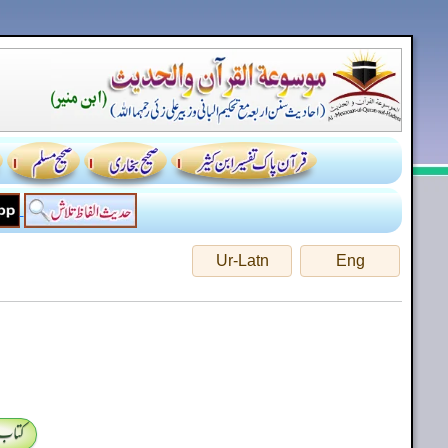
Ur-Latn
Eng
کتاب