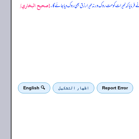
[صحيح البخاري/
 فرمایا کہ خیرات کو مت روک ورنہ تیرا رزق بھی روک دیا جائے گا۔
Report Error
اظهار التشكيل
🔍 English