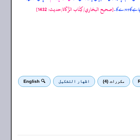
[صحيح البخاري/كِتَاب الزَّكَاة/حدیث: 1432]
 چاہے گا وہ دے گا۔
R
مكررات (4)
اظهار التشكيل
🔍 English