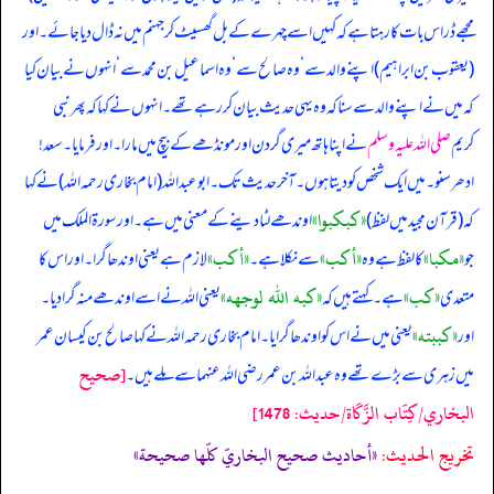
مجھے ڈر اس بات کا رہتا ہے کہ کہیں اسے چہرے کے بل گھسیٹ کر جہنم میں نہ ڈال دیا جائے۔ اور
(یعقوب بن ابراہیم) اپنے والد سے ‘ وہ صالح سے ‘ وہ اسماعیل بن محمد سے ‘ انہوں نے بیان کیا
کہ میں نے اپنے والد سے سنا کہ وہ یہی حدیث بیان کر رہے تھے۔ انہوں نے کہا کہ پھر نبی
کریم
صلی اللہ علیہ وسلم
نے اپنا ہاتھ میری گردن اور مونڈھے کے بیچ میں مارا۔ اور فرمایا۔ سعد!
ادھر سنو۔ میں ایک شخص کو دیتا ہوں۔ آخر حدیث تک۔ ابوعبداللہ (امام بخاری رحمہ اللہ) نے کہا
«كبكبوا‏»
کہ (قرآن مجید میں لفظ)
اوندھے لٹا دینے کے معنی میں ہے۔ اور سورۃ الملک میں
«مكبا‏»
«أكب»
«أكب»
جو
کا لفظ ہے وہ
سے نکلا ہے۔
لازم ہے یعنی اوندھا گرا۔ اور اس کا
«كب»
«كبه الله لوجهه»
متعدی
ہے۔ کہتے ہیں کہ
یعنی اللہ نے اسے اوندھے منہ گرا دیا۔
«كببته»
اور
یعنی میں نے اس کو اوندھا گرایا۔ امام بخاری رحمہ اللہ نے کہا صالح بن کیسان عمر
[صحيح
میں زہری سے بڑے تھے وہ عبداللہ بن عمر رضی اللہ عنہما سے ملے ہیں۔
البخاري/كِتَاب الزَّكَاة/حدیث: 1478]
تخریج الحدیث:
«أحاديث صحيح البخاريّ كلّها صحيحة»