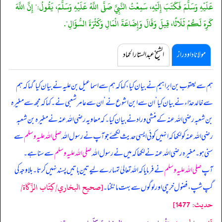
عَلَيْهِ وَسَلَّمَ فَكَتَبَ إِلَيْهِ، سَمِعْتُ النَّبِيَّ صَلَّى اللَّهُ عَلَيْهِ وَسَلَّمَ، يَقُولُ:" إِنَّ اللَّهَ
كَرِهَ لَكُمْ ثَلَاثًا، قِيلَ وَقَالَ وَإِضَاعَةَ الْمَالِ وَكَثْرَةَ السُّؤَالِ".
مولانا داود راز
الشیخ عبدالستار الحماد
ہم سے یعقوب بن ابراہیم نے بیان کیا، کہا کہ ہم سے اسماعیل بن علیہ نے بیان کیا ‘ کہا کہ ہم
سے خالد حذاء نے بیان کیا ‘ ان سے ابن اشوع نے ‘ ان سے عامر شعبی نے۔ کہا کہ مجھ سے مغیرہ
بن شعبہ رضی اللہ عنہ کے منشی وراد نے بیان کیا۔ کہ
معاویہ رضی اللہ عنہ نے مغیرہ بن شعبہ
رضی اللہ عنہ کو لکھا کہ انہیں کوئی ایسی حدیث لکھئے جو آپ نے رسول اللہ
صلی اللہ علیہ وسلم
سے
سنی ہو۔ مغیرہ رضی اللہ عنہ نے لکھا کہ میں نے رسول اللہ
صلی اللہ علیہ وسلم
سے سنا ہے۔
آپ
صلی اللہ علیہ وسلم
نے فرمایا کہ اللہ تعالیٰ تمہارے لیے تین باتیں پسند نہیں کرتا۔ بلاوجہ کی
[صحيح البخاري/كِتَاب الزَّكَاة/
گپ شپ، فضول خرچی اور لوگوں سے بہت مانگنا۔
حدیث: 1477]