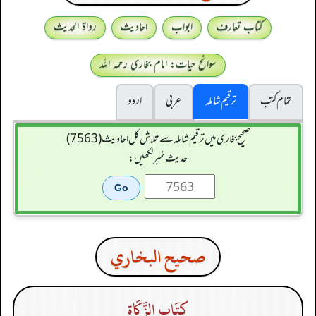
کتاب تعارف
ابواب
احادیث
رواۃ الحدیث
سوانح حیات: امام بخاری رحمہ اللہ
تمام کتب
ترقیم شاملہ
عربی
اردو
صحیح بخاری میں ترقیم شاملہ سے تلاش کل احادیث (7563)
حدیث نمبر لکھیں:
صحيح البخاري
كِتَاب الزَّكَاة