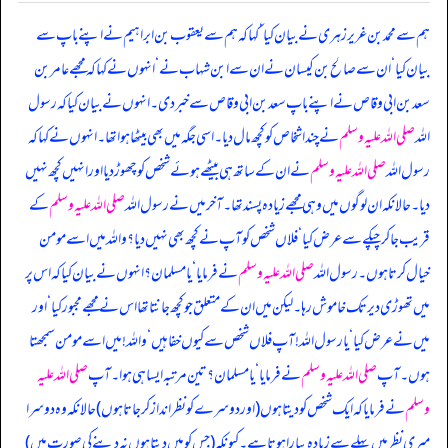
ہم سے محمد بن غریر زہری نے بیان کیا ‘ کہا کہ ہم سے یعقوب بن ابراہیم نے اپنے باپ سے
بیان کیا ‘ ان سے صالح بن کیسان نے ان سے ابن شہاب نے ‘ انہوں نے کہا کہ مجھے عامر بن
سعد بن ابی وقاص نے اپنے باپ سعد بن ابی وقاص سے خبر دی۔ انہوں نے بیان کیا کہ
رسول
اللہ
صلی اللہ علیہ وسلم
نے چند اشخاص کو کچھ مال دیا۔ اسی جگہ میں بھی بیٹھا ہوا تھا۔ انہوں نے کہا کہ
رسول اللہ
صلی اللہ علیہ وسلم
نے ان کے ساتھ ہی بیٹھے ہوئے شخص کو چھوڑ دیا اور انہیں کچھ نہیں
دیا۔ حالانکہ ان لوگوں میں وہی مجھے زیادہ پسند تھا۔ آخر میں نے رسول اللہ
صلی اللہ علیہ وسلم
کے
قریب جا کر چپکے سے عرض کیا ‘ فلاں شخص کو آپ نے کچھ بھی نہیں دیا؟ واللہ میں اسے مومن
خیال کرتا ہوں۔ رسول اللہ
صلی اللہ علیہ وسلم
نے فرمایا ‘ یا مسلمان؟ انہوں نے بیان کیا کہ اس پر
میں تھوڑی دیر تک خاموش رہا۔ لیکن میں ان کے متعلق جو کچھ جانتا تھا اس نے مجھے مجبور کیا ‘ اور
میں نے عرض کیا ‘ یا رسول اللہ! آپ فلاں شخص سے کیوں خفا ہیں ‘ واللہ! میں اسے مومن سمجھتا
ہوں۔ آپ
صلی اللہ علیہ وسلم
نے فرمایا ‘ یا مسلمان؟ تین مرتبہ ایسا ہی ہوا۔ آپ
صلی اللہ علیہ
وسلم
نے فرمایا کہ ایک شخص کو دیتا ہوں (اور دوسرے کو نظر انداز کر جاتا ہوں) حالانکہ وہ دوسرا
میری نظر میں پہلے سے زیادہ پیارا ہوتا ہے۔ کیونکہ (جس کو میں دیتا ہوں نہ دینے کی صورت میں)