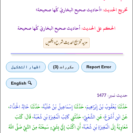
تخریج الحدیث:
«أحاديث صحيح البخاريّ كلّها صحيحة»
الحكم على الحديث:
أحاديث صحيح البخاريّ كلّها صحيحة
مزید تخریج الحدیث شرح دیکھیں
Report Error
مكررات (3)
اظهار التشكيل
🔍 English
حدیث نمبر:
1477
حَدَّثَنَا
يَعْقُوبُ بْنُ إِبْرَاهِيمَ
، حَدَّثَنَا
إِسْمَاعِيلُ بْنُ عُلَيَّةَ
، حَدَّثَنَا
خَالِدٌ الْحَذَّاءُ
،
عَنْ
ابْنِ أَشْوَعَ
، عَنِ
الشَّعْبِيِّ
، حَدَّثَنِي
كَاتِبُ الْمُغِيرَةِ بْنِ شُعْبَةَ
، قَالَ: كَتَبَ
مُعَاوِيَةُ إِلَى
الْمُغِيرَةِ بْنِ شُعْبَةَ
، أَنِ اكْتُبْ إِلَيَّ بِشَيْءٍ سَمِعْتَهُ مِنَ النَّبِيِّ صَلَّى اللَّهُ