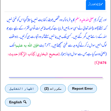
مولانا داود راز
‏‏‏‏ اور نبی کریم
صلی اللہ علیہ وسلم
کا یہ فرمانا کہ وہ شخص جو بقدر کفایت نہیں پاتا (گویا اس کو غنی نہیں
کہہ سکتے) اور (اللہ تعالیٰ نے اسی سورۃ میں فرمایا ہے کہ) صدقہ خیرات تو ان فقراء کے لیے ہے جو
اللہ کے راستے میں گھر گئے ہیں۔ کسی ملک میں جا نہیں سکتے کہ وہ تجارت ہی کر لیں۔ ناواقف
«فإن الله به عليم»
لوگ انہیں سوال نہ کرنے کی وجہ سے غنی سمجھتے ہیں۔ آخر آیت
تک
[صحيح البخاري/كِتَاب الزَّكَاة/حدیث:
(یعنی وہ حد کیا ہے جس سے سوال ناجائز ہو)۔
Q1476]
Report Error
مكررات (2)
اظهار التشكيل
🔍 English