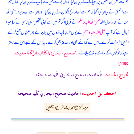
ہم سے عمر بن حفص بن غیاث نے بیان کیا ‘ کہا کہ مجھ سے میرے باپ نے بیان کیا ‘ کہا کہ ہم
سے اعمش نے بیان کیا ‘ کہا کہ ہم سے ابوصالح ذکوان نے بیان کیا ‘ اور ان سے ابوہریرہ رضی اللہ
عنہ نے ‘ کہ رسول اللہ
صلی اللہ علیہ وسلم
نے فرمایا
اگر تم میں سے کوئی شخص اپنی رسی لے کر (میرا
خیال ہے کہ آپ
صلی اللہ علیہ وسلم
نے یوں فرمایا) پہاڑوں میں چلا جائے پھر لکڑیاں جمع کر کے
انہیں فروخت کرے۔ اس سے کھائے بھی اور صدقہ بھی کرے۔ یہ اس کے لیے اس سے بہتر
[صحيح البخاري/كِتَاب الزَّكَاة/حدیث:
ہے کہ لوگوں کے سامنے ہاتھ پھیلائے۔
1480]
تخریج الحدیث:
«أحاديث صحيح البخاريّ كلّها صحيحة»
الحكم على الحديث:
أحاديث صحيح البخاريّ كلّها صحيحة
مزید تخریج الحدیث شرح دیکھیں