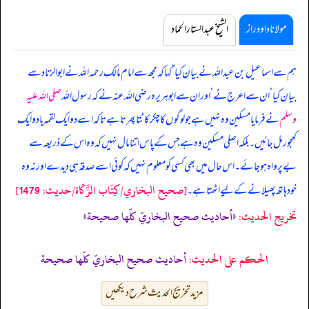
مولانا داود راز
الشیخ عبدالستار الحماد
ہم سے اسماعیل بن عبداللہ نے بیان کیا ‘ کہا کہ مجھ سے امام مالک رحمہ اللہ نے ابوالزناد سے
بیان کیا ‘ ان سے اعرج نے ‘ اور ان سے ابوہریرہ رضی اللہ عنہ نے کہ رسول اللہ
صلی اللہ علیہ
وسلم
نے فرمایا
مسکین وہ نہیں ہے جو لوگوں کا چکر کاٹتا پھرتا ہے تاکہ اسے دو ایک لقمہ یا دو ایک
کھجور مل جائیں۔ بلکہ اصلی مسکین وہ ہے جس کے پاس اتنا مال نہیں کہ وہ اس کے ذریعہ سے
بےپرواہ ہو جائے۔ اس حال میں بھی کسی کو معلوم نہیں کہ کوئی اسے صدقہ ہی دیدے اور نہ وہ
[صحيح البخاري/كِتَاب الزَّكَاة/حدیث: 1479]
خود ہاتھ پھیلانے کے لیے اٹھتا ہے۔
تخریج الحدیث:
«أحاديث صحيح البخاريّ كلّها صحيحة»
الحكم على الحديث:
أحاديث صحيح البخاريّ كلّها صحيحة
مزید تخریج الحدیث شرح دیکھیں