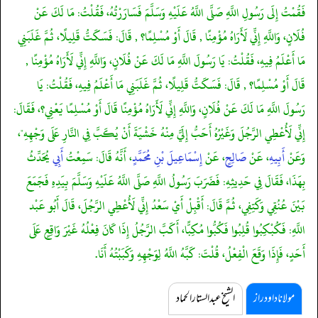
فَقُمْتُ إِلَى رَسُولِ اللَّهِ صَلَّى اللَّهُ عَلَيْهِ وَسَلَّمَ فَسَارَرْتُهُ، فَقُلْتُ: مَا لَكَ عَنْ
فُلَانٍ، وَاللَّهِ إِنِّي لَأَرَاهُ مُؤْمِنًا , قَالَ أَوْ مُسْلِمًا؟ , قَالَ: فَسَكَتُّ قَلِيلًا، ثُمَّ غَلَبَنِي
مَا أَعْلَمُ فِيهِ، فَقُلْتُ: يَا رَسُولَ اللَّهِ مَا لَكَ عَنْ فُلَانٍ، وَاللَّهِ إِنِّي لَأَرَاهُ مُؤْمِنًا ,
قَالَ أَوْ مُسْلِمًا؟ , قَالَ: فَسَكَتُّ قَلِيلًا، ثُمَّ غَلَبَنِي مَا أَعْلَمُ فِيهِ، فَقُلْتُ: يَا
رَسُولَ اللَّهِ مَا لَكَ عَنْ فُلَانٍ، وَاللَّهِ إِنِّي لَأَرَاهُ مُؤْمِنًا قَالَ أَوْ مُسْلِمًا يَعْنِي؟، فَقَالَ:
إِنِّي لَأُعْطِي الرَّجُلَ وَغَيْرُهُ أَحَبُّ إِلَيَّ مِنْهُ خَشْيَةَ أَنْ يُكَبَّ فِي النَّارِ عَلَى وَجْهِهِ"،
وَعَنْ
أَبِيهِ
، عَنْ
صَالِحٍ
، عَنْ
إِسْمَاعِيلَ بْنِ مُحَمَّدٍ
، أَنَّهُ قَالَ: سَمِعْتُ
أَبِي
يُحَدِّثُ
بِهَذَا، فَقَالَ فِي حَدِيثِهِ: فَضَرَبَ رَسُولُ اللَّهِ صَلَّى اللَّهُ عَلَيْهِ وَسَلَّمَ بِيَدِهِ فَجَمَعَ
بَيْنَ عُنُقِي وَكَتِفِي، ثُمَّ قَالَ: أَقْبِلْ أَيْ سَعْدُ إِنِّي لَأُعْطِي الرَّجُلَ، قَالَ أَبُو عَبْد
اللَّهِ: فَكُبْكِبُوا قُلِبُوا فَكُبُّوا مُكِبًّا، أَكَبَّ الرَّجُلُ إِذَا كَانَ فِعْلُهُ غَيْرَ وَاقِعٍ عَلَى
أَحَدٍ، فَإِذَا وَقَعَ الْفِعْلُ، قُلْتَ: كَبَّهُ اللَّهُ لِوَجْهِهِ وَكَبَبْتُهُ أَنَا.
مولانا داود راز
الشیخ عبدالستار الحماد