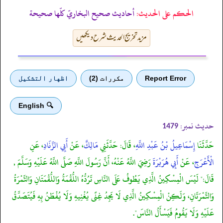
الحكم على الحديث:
أحاديث صحيح البخاريّ كلّها صحيحة
مزید تخریج الحدیث شرح دیکھیں
Report Error
مكررات (2)
اظهار التشكيل
🔍 English
حدیث نمبر:
1479
حَدَّثَنَا
إِسْمَاعِيلُ بْنُ عَبْدِ اللَّهِ
، قَالَ: حَدَّثَنِي
مَالِكٌ
، عَنْ
أَبِي الزِّنَادِ
، عَنِ
الْأَعْرَجِ
، عَنْ
أَبِي هُرَيْرَةَ
رَضِيَ اللَّهُ عَنْهُ، أَنَّ رَسُولَ اللَّهِ صَلَّى اللَّهُ عَلَيْهِ وَسَلَّمَ ,
قَالَ:" لَيْسَ الْمِسْكِينُ الَّذِي يَطُوفُ عَلَى النَّاسِ تَرُدُّهُ اللُّقْمَةُ وَاللُّقْمَتَانِ وَالتَّمْرَةُ
وَالتَّمْرَتَانِ، وَلَكِنْ الْمِسْكِينُ الَّذِي لَا يَجِدُ غِنًى يُغْنِيهِ وَلَا يُفْطَنُ بِهِ فَيُتَصَدَّقُ
عَلَيْهِ وَلَا يَقُومُ فَيَسْأَلُ النَّاسَ".