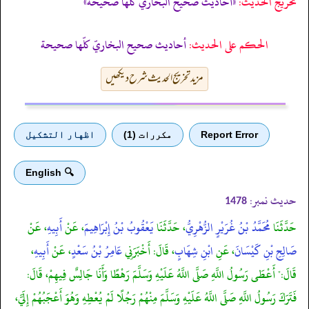
تخریج الحدیث:
«أحاديث صحيح البخاريّ كلّها صحيحة»
الحكم على الحديث:
أحاديث صحيح البخاريّ كلّها صحيحة
مزید تخریج الحدیث شرح دیکھیں
Report Error
مكررات (1)
اظهار التشكيل
🔍 English
حدیث نمبر:
1478
حَدَّثَنَا
مُحَمَّدُ بْنُ غُرَيْرٍ الزُّهْرِيُّ
، حَدَّثَنَا
يَعْقُوبُ بْنُ إِبْرَاهِيمَ
، عَنْ
أَبِيهِ
، عَنْ
صَالِحِ بْنِ كَيْسَانَ
، عَنِ
ابْنِ شِهَابٍ
، قَالَ: أَخْبَرَنِي
عَامِرُ بْنُ سَعْدٍ
، عَنْ
أَبِيهِ
،
قَالَ:" أَعْطَى رَسُولُ اللَّهِ صَلَّى اللَّهُ عَلَيْهِ وَسَلَّمَ رَهْطًا وَأَنَا جَالِسٌ فِيهِمْ، قَالَ:
فَتَرَكَ رَسُولُ اللَّهِ صَلَّى اللَّهُ عَلَيْهِ وَسَلَّمَ مِنْهُمْ رَجُلًا لَمْ يُعْطِهِ وَهُوَ أَعْجَبُهُمْ إِلَيَّ،