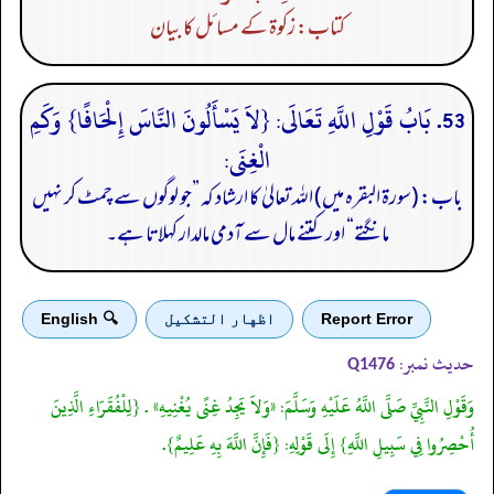
کتاب: زکوۃ کے مسائل کا بیان
53. بَابُ قَوْلِ اللَّهِ تَعَالَى: {لاَ يَسْأَلُونَ النَّاسَ إِلْحَافًا} وَكَمِ
الْغِنَى:
باب: (سورۃ البقرہ میں) اللہ تعالیٰ کا ارشاد کہ ”جو لوگوں سے چمٹ کر نہیں
مانگتے“ اور کتنے مال سے آدمی مالدار کہلاتا ہے۔
Report Error
اظهار التشكيل
🔍 English
حدیث نمبر:
Q1476
وَقَوْلِ النَّبِيِّ صَلَّى اللَّهُ عَلَيْهِ وَسَلَّمَ: «وَلاَ يَجِدُ غِنًى يُغْنِيهِ» . {لِلْفُقَرَاءِ الَّذِينَ
أُحْصِرُوا فِي سَبِيلِ اللَّهِ} إِلَى قَوْلِهِ: {فَإِنَّ اللَّهَ بِهِ عَلِيمٌ}.