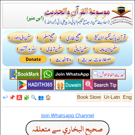
↩️
📌
🅰️
🧩
🔍
👥
🏠
Book Store
Ur-Latn
Eng
Join Whatsapp Channel
صحيح البخاري سے متعلقہ