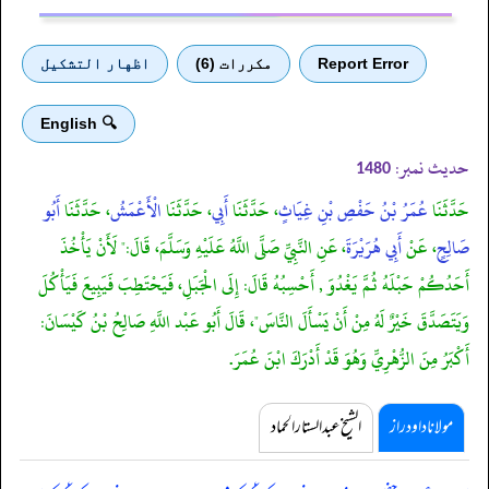
Report Error
مكررات (6)
اظهار التشكيل
🔍 English
حدیث نمبر:
1480
حَدَّثَنَا
عُمَرُ بْنُ حَفْصِ بْنِ غِيَاثٍ
، حَدَّثَنَا
أَبِي
، حَدَّثَنَا
الْأَعْمَشُ
، حَدَّثَنَا
أَبُو
صَالِحٍ
، عَنْ
أَبِي هُرَيْرَةَ
، عَنِ النَّبِيِّ صَلَّى اللَّهُ عَلَيْهِ وَسَلَّمَ، قَالَ:" لَأَنْ يَأْخُذَ
أَحَدُكُمْ حَبْلَهُ ثُمَّ يَغْدُوَ , أَحْسِبُهُ قَالَ: إِلَى الْجَبَلِ، فَيَحْتَطِبَ فَيَبِيعَ فَيَأْكُلَ
وَيَتَصَدَّقَ خَيْرٌ لَهُ مِنْ أَنْ يَسْأَلَ النَّاسَ"، قَالَ أَبُو عَبْد اللَّهِ صَالِحُ بْنُ كَيْسَانَ:
أَكْبَرُ مِنَ الزُّهْرِيِّ وَهُوَ قَدْ أَدْرَكَ ابْنَ عُمَرَ.
مولانا داود راز
الشیخ عبدالستار الحماد