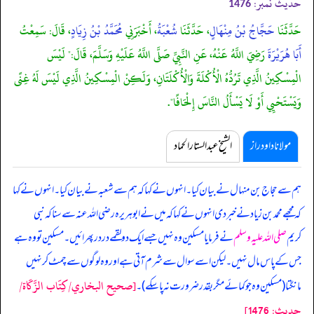
حدیث نمبر:
1476
حَدَّثَنَا
حَجَّاجُ بْنُ مِنْهَالٍ
، حَدَّثَنَا
شُعْبَةُ
، أَخْبَرَنِي
مُحَمَّدُ بْنُ زِيَادٍ
، قَالَ: سَمِعْتُ
أَبَا هُرَيْرَةَ
رَضِيَ اللَّهُ عَنْهُ، عَنِ النَّبِيِّ صَلَّى اللَّهُ عَلَيْهِ وَسَلَّمَ، قَالَ:" لَيْسَ
الْمِسْكِينُ الَّذِي تَرُدُّهُ الْأُكْلَةَ وَالْأُكْلَتَانِ، وَلَكِنْ الْمِسْكِينُ الَّذِي لَيْسَ لَهُ غِنًى
وَيَسْتَحْيِي أَوْ لَا يَسْأَلُ النَّاسَ إِلْحَافًا".
مولانا داود راز
الشیخ عبدالستار الحماد
ہم سے حجاج بن منہال نے بیان کیا۔ انہوں نے کہا کہ ہم سے شعبہ نے بیان کیا۔ انہوں نے کہا
کہ مجھے محمد بن زیاد نے خبر دی انہوں نے کہا کہ
میں نے ابوہریرہ رضی اللہ عنہ سے سنا کہ نبی
کریم
صلی اللہ علیہ وسلم
نے فرمایا مسکین وہ نہیں جسے ایک دو لقمے در در پھرائیں۔ مسکین تو وہ ہے
جس کے پاس مال نہیں۔ لیکن اسے سوال سے شرم آتی ہے اور وہ لوگوں سے چمٹ کر نہیں
[صحيح البخاري/كِتَاب الزَّكَاة/
مانگتا (مسکین وہ جو کمائے مگر بقدر ضرورت نہ پا سکے)۔
حدیث: 1476]