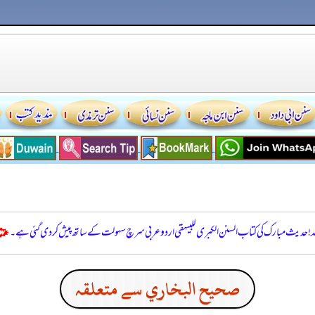
للہ! حدیث مبارک کی کتاب السنن الكبرى للبيهقي اردو عربی سرچ سہولت کے ساتھ پیش کر دی گئی ہے۔
صحيح البخاري سے متعلقہ