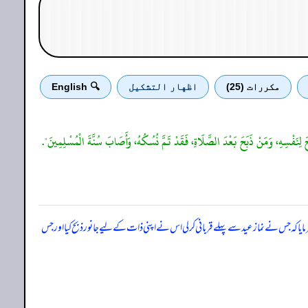
مكررات (25)
اظهار التشكيل
🔍 English
َبَحَ لِنَفْسِهِ، وَمَنْ ذَبَحَ بَعْدَ الصَّلَاةِ، فَقَدْ تَمَّ نُسُكُهُ، وَأَصَابَ سُنَّةَ الْمُسْلِمِينَ".
ایا کہ جس نے نماز عید سے پہلے قربانی کر لی اس نے اپنی ذات کے لیے جانور ذبح کیا اور جس