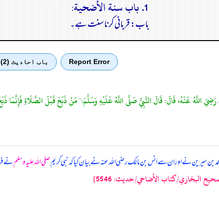
1. باب سنة الأضحية:
باب: قربانی کرنا سنت ہے۔
Report Error
باب احادیث (2)
رَضِيَ اللَّهُ عَنْهُ، قَالَ: قَالَ النَّبِيُّ صَلَّى اللَّهُ عَلَيْهِ وَسَلَّمَ:" مَنْ ذَبَحَ قَبْلَ الصَّلَاةِ فَإِنَّمَا ذ
 بن سیرین نے اور ان سے انس بن مالک رضی اللہ عنہ نے بیان کیا کہ
نبی کریم
صلی اللہ علیہ وسلم
نے فرم
حيح البخاري/كتاب الأضاحي/حدیث: 5546]