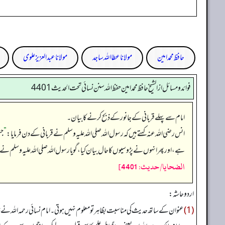
حافظ محمد امین
مولانا عطا اللہ ساجد
مولانا عبد العزیز علوی
فوائد ومسائل از الشيخ حافظ محمد امين حفظ الله سنن نسائي تحت الحديث4401
امام سے پہلے قربانی کے جانور کے ذبح کرنے کا بیان۔
انس رضی اللہ عنہ کہتے ہیں کہ رسول اللہ صلی اللہ علیہ وسلم نے قربانی کے دن فرمایا:
”
جس
ہے، اور پھر انہوں نے پڑوسیوں کا حال بیان کیا، گویا رسول اللہ صلی اللہ علیہ وسلم
الضحايا/حدیث: 4401]
اردو حاشہ:
(1)
عنوان کے ساتھ حدیث کی مناسبت بظاہر تو معلوم نہیں ہوتی۔ امام نسائی رحمہ اللہ نے غال