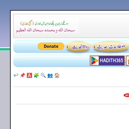
↩️
📌
🅰️
🧩
🔍
👥
🏠