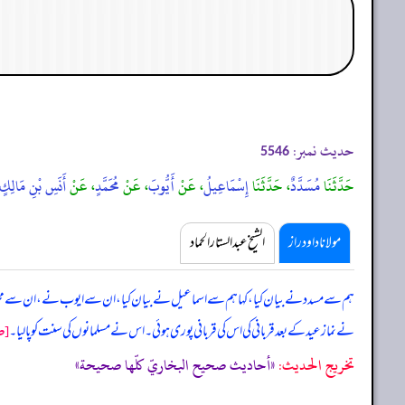
حدیث نمبر:
5546
حَدَّثَنَا
مُسَدَّدٌ
، حَدَّثَنَا
إِسْمَاعِيلُ
، عَنْ
أَيُّوبَ
، عَنْ
مُحَمَّدٍ
، عَنْ
أَنَسِ بْنِ مَالِكٍ
مولانا داود راز
الشیخ عبدالستار الحماد
ہم سے مسدد نے بیان کیا، کہا ہم سے اسماعیل نے بیان کیا، ان سے ایوب نے، ان سے محمد
[ص
نے نماز عید کے بعد قربانی کی اس کی قربانی پوری ہوئی۔ اس نے مسلمانوں کی سنت کو پا لیا۔
تخریج الحدیث:
«أحاديث صحيح البخاريّ كلّها صحيحة»