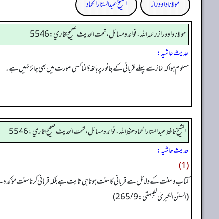
مولانا داود راز
الشیخ عبدالستار الحماد
مولانا داود راز رحمه الله، فوائد و مسائل، تحت الحديث صحيح بخاري: 5546
حدیث حاشیہ:
معلوم ہوا کہ نماز سے پہلے قربانی کے جانور پر ہاتھ ڈالنا کسی صورت میں بھی جائز نہیں ہے۔
الشيخ حافط عبدالستار الحماد حفظ الله، فوائد و مسائل، تحت الحديث صحيح بخاري:5546
حدیث حاشیہ:
(1)
کتاب و سنت کے دلائل سے قربانی کا سنت ہونا ہی ثابت ہے بلکہ قربانی کرنا سنت مؤکدہ
(السنن الکبریٰ للبیهقي: 265/9)