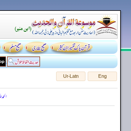
Ur-Latn
Eng
الحمد