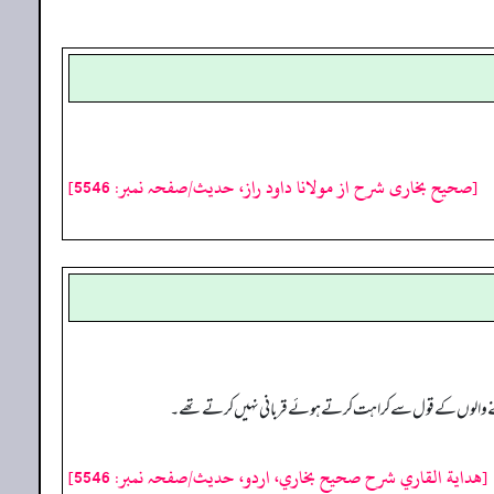
[صحیح بخاری شرح از مولانا داود راز، حدیث/صفحہ نمبر: 5546]
 کہنے والوں کے قول سے کراہت کرتے ہوئے قربانی نہیں کرتے تھے۔
[هداية القاري شرح صحيح بخاري، اردو، حدیث/صفحہ نمبر: 5546]