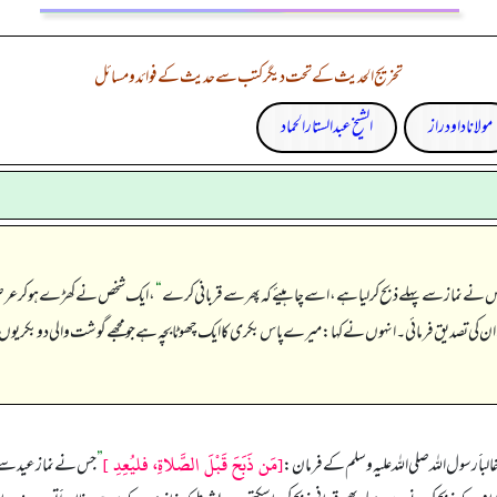
تخریج الحدیث کے تحت دیگر کتب سے حدیث کے فوائد و مسائل
مولانا داود راز
الشیخ عبدالستار الحماد
 نے نماز سے پہلے ذبح کر لیا ہے، اسے چاہیئے کہ پھر سے قربانی کرے
“
، ایک شخص نے کھڑے ہو کر عرض ک
 نے ان کی تصدیق فرمائی۔ انہوں نے کہا: میرے پاس بکری کا ایک چھوٹا بچہ ہے جو مجھے گوشت والی دو بک
[مَن ذَبَحَ قَبْلَ الصَّلاةِ، فليُعِدِ ]
باََ رسول اللہ صلی اللہ علیہ وسلم کے فرمان:
”
جس نے نماز عید سے پہ