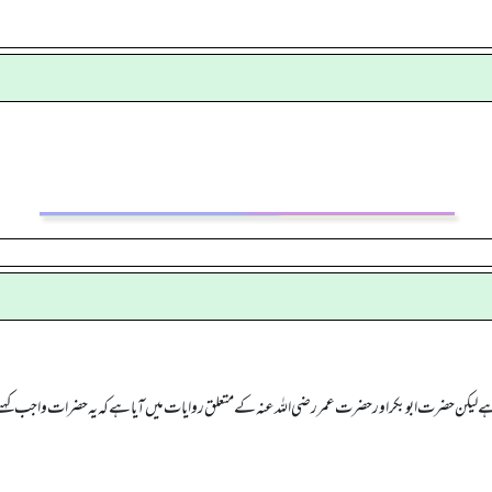
 ہے لیکن حضرت ابوبکر اور حضرت عمر رضی اللہ عنہ کے متعلق روایات میں آیا ہے کہ یہ حضرات واجب