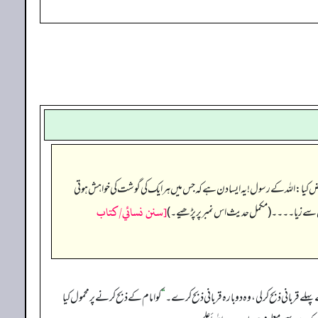
یا: اللہ کے رسول! یہ ایسا دن ہے کہ جس میں ہر ایک کی گوشت کی خواہش ہوتی
[سنن نسائي/كتاب
ریوں سے زیا۔۔۔۔ (مکمل حدیث اس نمبر پر پڑھیے۔)
لے قربانی ذبح کر لی، وہ دوبارہ قربانی ذبح کرے۔
“
کو امام کے ذبح کرنے پر محمول کیا