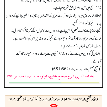
رکھے، یعنی وہ قراءت کو طول نہ دے اور رکوع وسجود میں بھی اس کا خیال رکھے۔
نماز تراویح میں بھی یہ اصول پیش نظر ہونا چاہیے۔
جو حفاظ نماز تراویح میں اس قدر زیادہ قراءت کریں کہ مقتدیوں پر شاق ہو، انھیں چاہیے کہ وہ اس
ہدایت نبوی کو سامنے رکھیں۔
اکیلے نماز پڑھنے والے شخص کو بھی چاہیے کہ وہ اس بات کا خیال رکھے کہ نماز کو اتنا طویل نہ
کرے کہ دوسری نماز کا وقت شروع ہوجائے، کیونکہ حدیث میں اس کی ممانعت ہے۔
رسول اللہ صلی اللہ علیہ وسلم نے فرمایا:
”
انسان کی کوتاہی میں سے ہے کہ وہ نماز کو اتنی دیر سے پڑھے کہ دوسری نماز کا وقت
آجائے۔
“
(صحیح مسلم، المساجد، حديث: 562 (681)
[هداية القاري شرح صحيح بخاري، اردو، حدیث/صفحہ نمبر: 703]
تخريج وتحقيقِ محدثانہ نکات و اصطلاحی مطالعہ از محدثِ مدینہ ڈاکٹر محمد عبداللہ اعظمی رحمہ اللہ