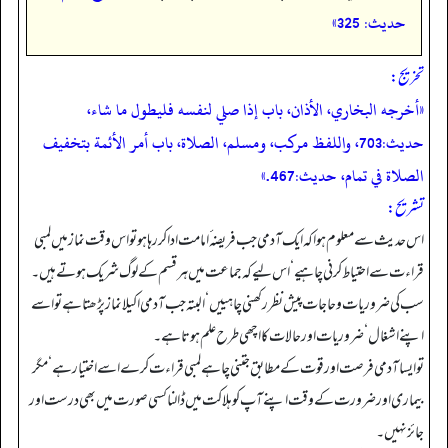
حدیث: 325»
تخریج:
«أخرجه البخاري، الأذان، باب إذا صلي لنفسه فليطول ما شاء،
حديث:703، واللفظ مركب، ومسلم، الصلاة، باب أمر الأئمة بتخفيف
الصلاة في تمام، حديث:467.»
تشریح:
اس حدیث سے معلوم ہوا کہ ایک آدمی جب فریضہ ٔ امامت ادا کر رہا ہو تو اس وقت نماز میں لمبی
قراء ت سے احتیاط کرنی چاہیے‘ اس لیے کہ جماعت میں ہر قسم کے لوگ شریک ہوتے ہیں۔
سب کی ضروریات و حاجات پیش نظر رکھنی چاہییں‘ البتہ جب آدمی اکیلا نماز پڑھتا ہے تو اسے
اپنے اشغال‘ ضروریات اور حالات کا اچھی طرح علم ہوتا ہے۔
تو ایسا آدمی فرصت اور قوت کے مطابق جتنی چاہے لمبی قراء ت کرے اسے اختیار ہے‘ مگر
بیماری اور ضرورت کے وقت اپنے آپ کو ہلاکت میں ڈالنا کسی صورت میں بھی درست اور
جائز نہیں۔