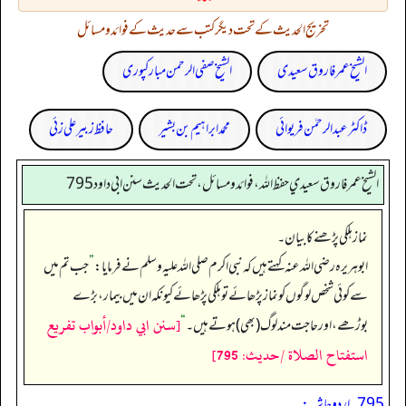
تخریج الحدیث کے تحت دیگر کتب سے حدیث کے فوائد و مسائل
الشیخ عمر فاروق سعیدی
الشیخ صفی الرحمن مبارکپوری
ڈاکٹر عبدالرحمٰن فریوائی
محمد ابراہیم بن بشیر
حافظ زبیر علی زئی
الشيخ عمر فاروق سعيدي حفظ الله، فوائد و مسائل، تحت الحديث سنن ابي داود 795
نماز ہلکی پڑھنے کا بیان۔
ابوہریرہ رضی اللہ عنہ کہتے ہیں کہ نبی اکرم صلی اللہ علیہ وسلم نے فرمایا:
”
جب تم میں
سے کوئی شخص لوگوں کو نماز پڑھائے تو ہلکی پڑھائے کیونکہ ان میں بیمار، بڑے
[سنن ابي داود/أبواب تفريع
بوڑھے، اور حاجت مند لوگ (بھی) ہوتے ہیں۔‏‏‏‏
“
استفتاح الصلاة /حدیث: 795]
795۔ اردو حاشیہ: