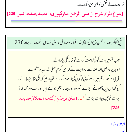
شریعت نے نفس کا بھی حق رکھا ہے۔
[بلوغ المرام شرح از صفی الرحمن مبارکپوری، حدیث/صفحہ نمبر: 325]
الشیخ ڈاکٹر عبد الرحمٰن فریوائی حفظ اللہ، فوائد و مسائل، سنن ترمذی، تحت الحديث 236
جب تم میں سے کوئی امامت کرے تو نماز ہلکی پڑھائے۔
ابوہریرہ رضی الله عنہ سے روایت ہے کہ نبی اکرم صلی اللہ علیہ وسلم نے
فرمایا:
”
جب تم میں سے کوئی لوگوں کی امامت کرے تو چاہیئے کہ ہلکی نماز پڑھائے،
کیونکہ ان میں چھوٹے، بڑے، کمزور اور بیمار سبھی ہوتے ہیں اور جب وہ تنہا نماز
[سنن ترمذي/كتاب الصلاة/حدیث:
پڑھے تو جیسے چاہے پڑھے
“
۱؎
۔
236]
اردو حاشہ: