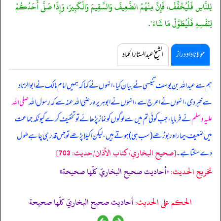
لِلنَّاسِ فَلْيُخَفِّفْ، فَإِنَّ مِنْهُمُ الضَّعِيفَ وَالسَّقِيمَ وَالْكَبِيرَ، وَإِذَا صَلَّى أَحَدُكُمْ
لِنَفْسِهِ فَلْيُطَوِّلْ مَا شَاءَ".
مولانا داود راز
الشیخ عبدالستار الحماد
ہم سے عبداللہ بن یوسف تنیسی نے بیان کیا، انہوں نے کہا کہ ہمیں امام مالک نے ابوالزناد
سے خبر دی، انہوں نے اعرج سے، انہوں نے ابوہریرہ رضی اللہ عنہ سے کہ
رسول اللہ
صلی اللہ
علیہ وسلم
نے فرمایا، جب کوئی تم میں سے لوگوں کو نماز پڑھائے تو تخفیف کرے کیونکہ جماعت
میں ضعیف بیمار اور بوڑھے (سب ہی) ہوتے ہیں، لیکن اکیلا پڑھے تو جس قدر جی چاہے طول
[صحيح البخاري/كتاب الأذان/حدیث: 703]
دے سکتا ہے۔
تخریج الحدیث:
«أحاديث صحيح البخاريّ كلّها صحيحة»
الحكم على الحديث:
أحاديث صحيح البخاريّ كلّها صحيحة