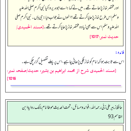
اور مختصر نماز پڑھاتے تھے۔ میں نے کہا: اے ابوہریرہ! کیا نبی اکرم صلی اللہ علیہ
وسلم اس طرح نماز پڑھایا کرتے تھے؟ انہوں نے جواب دیا: جی ہاں۔ نبی اکرم صلی
[مسند الحمیدی/
اللہ علیہ وسلم اس سے بھی زیادہ مختصر نماز پڑھایا کرتے تھے۔
حدیث نمبر:1017]
فائدہ:
اس سے ثابت ہوا کہ امام کو نماز ہلکی پڑھانی چاہیے، اس پر پہلے تفصیل گزر چکی ہے۔
[مسند الحمیدی شرح از محمد ابراهيم بن بشير، حدیث/صفحہ نمبر:
1016]
حافظ زبير على زئي رحمه الله، فوائد و مسائل، تحت الحديث موطا امام مالك رواية ابن
القاسم 93