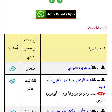
الرواة الحديث:
الرتبة عند
اسم الشهرة
ابن حجر/
أحاديث
ذهبي
👤←👥
أبو هريرة الدوسي
صحابي
👤←👥
عبد الرحمن بن هرمز الأعرج، أبو
ثقة ثبت
داود
عالم
عبد الرحمن بن هرمز الأعرج ← أبو هريرة
الدوسي
👤←👥
عبد الله بن ذكوان القرشي، أبو عبد
إمام ثقة