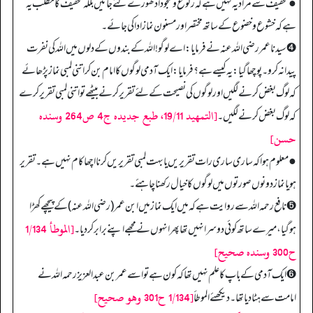
● تخفیف سے مراد یہ نہیں ہے کہ رکوع وسجود ادھورے کئے جائیں بلکہ تخفیف کا مطلب یہ
ہے کہ خشوع وخضوع کے ساتھ مختصر اور مسنون نماز ادا کی جائے۔
➍ سیدنا عمر رضی اللہ عنہ نے فرمایا: اے لوگو! اللہ کے بندوں کے دلوں میں اللہ کی نفرت
پیدا نہ کرو۔ پوچھا گیا: یہ کیسے ہے؟ فرمایا: ایک آدمی لوگوں کا امام بن کر اتنی لمبی نماز پڑھائے
کہ لوگ بغض کرنے لگیں اور لوگوں کی نصیحت کے لئے تقریر کرنے بیٹھے تو اتنی لمبی تقریر کرے
[التمهيد 19/11، طبع جديده ج4 ص264 وسنده
کہ لوگ بغض کرنے لگیں۔
حسن]
● معلوم ہوا کہ ساری ساری رات تقریریں یا بہت لمبی تقریریں کرنا اچھا کام نہیں ہے۔ تقریر
ہو یا نماز دونوں صورتوں میں لوگوں کا خیال رکھنا چاہئے۔
➎ نافع رحمہ اللہ سے روایت ہے کہ میں ایک نماز میں ابن عمر (رضی اللہ عنہ) کے پیچھے کھڑا
[الموطأ 1/134
ہوگیا، میرے ساتھ کوئی دوسرا نہیں تھا پھر انہوں نے مجھے اپنے برابر کردیا۔
ح300 وسنده صحيح]
➏ ایک آدمی کے باپ کا علم نہیں تھا کہ کون ہے تو اسے عمر بن عبدالعزیز رحمہ اللہ نے
[1/134 ح301 وهو صحيح]
امامت سے ہٹا دیا تھا۔ دیکھئے الموطأ