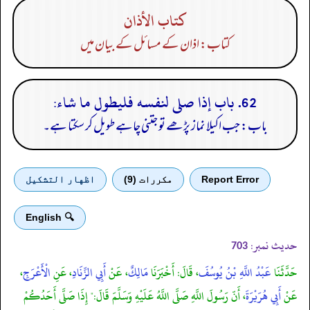
كتاب الأذان
کتاب: اذان کے مسائل کے بیان میں
62. باب إذا صلى لنفسه فليطول ما شاء:
باب: جب اکیلا نماز پڑھے تو جتنی چاہے طویل کر سکتا ہے۔
Report Error
مكررات (9)
اظهار التشكيل
🔍 English
حدیث نمبر:
703
حَدَّثَنَا
عَبْدُ اللَّهِ بْنُ يُوسُفَ
، قَالَ: أَخْبَرَنَا
مَالِكٌ
، عَنْ
أَبِي الزِّنَادِ
، عَنِ
الْأَعْرَجِ
،
عَنْ
أَبِي هُرَيْرَةَ
، أَنّ رَسُولَ اللَّهِ صَلَّى اللَّهُ عَلَيْهِ وَسَلَّمَ قَالَ:" إِذَا صَلَّى أَحَدُكُمْ