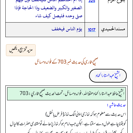
325
الصغير والكبير والضعيف وذا الحاجة فإذا
صلى وحده فليصل كيف شاء
مسندالحميدي
يؤم الناس فيخفف
1017
مزید تخریج دیکھیں
صحیح بخاری کی حدیث نمبر 703 کے فوائد و مسائل
الشیخ عبدالستار الحماد
الشيخ حافط عبدالستار الحماد حفظ الله، فوائد و مسائل، تحت الحديث صحيح بخاري:703
حدیث حاشیہ:
اس حدیث سے معلوم ہوا کہ نمازی اپنی الگ نماز (فرض یا نفل)
کوجتنا چاہے طول دے سکتا ہے، لیکن جب امام ہو کر نماز پڑھائے تو مقتدی حضرات کا خیال