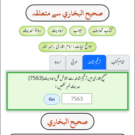
صحيح البخاري سے متعلقہ
کتاب تعارف
ابواب
احادیث
رواۃ الحدیث
سوانح حیات: امام بخاری رحمہ اللہ
تمام کتب
ترقیم شاملہ
عربی
اردو
صحیح بخاری میں ترقیم شاملہ سے تلاش کل احادیث (7563)
حدیث نمبر لکھیں:
صحيح البخاري