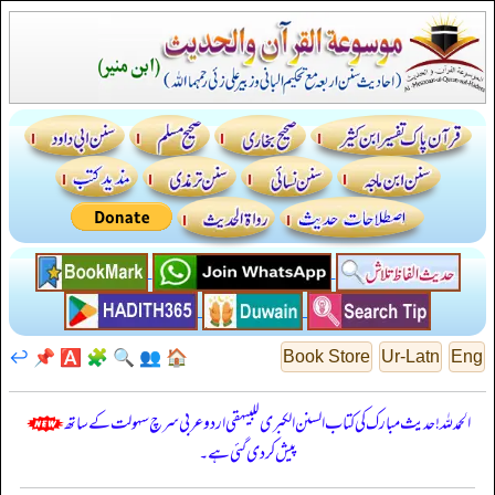
↩️
📌
🅰️
🧩
🔍
👥
🏠
Book Store
Ur-Latn
Eng
الحمدللہ! حدیث مبارک کی کتاب السنن الكبرى للبيهقي اردو عربی سرچ سہولت کے ساتھ
پیش کر دی گئی ہے۔