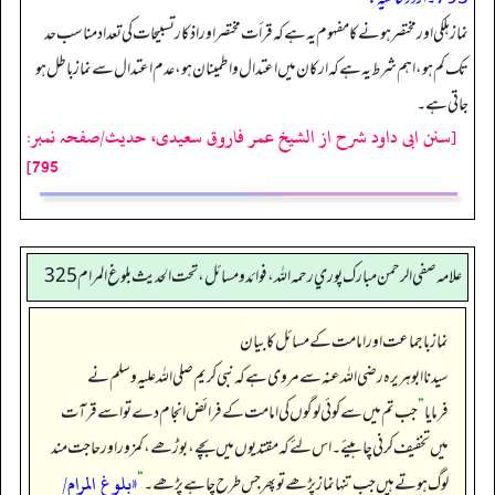
نماز ہلکی اور مختصر ہونے کا مفہوم یہ ہے کہ قرأت مختصر اور اذکار تسبیحات کی تعداد مناسب حد
تک کم ہو، اہم شرط یہ ہے کہ ارکان میں اعتدال و اطمینان ہو، عدم اعتدال سے نماز باطل ہو
جاتی ہے۔
[سنن ابی داود شرح از الشیخ عمر فاروق سعیدی، حدیث/صفحہ نمبر:
795]
علامه صفي الرحمن مبارك پوري رحمه الله، فوائد و مسائل، تحت الحديث بلوغ المرام 325
نماز باجماعت اور امامت کے مسائل کا بیان
سیدنا ابوہریرہ رضی اللہ عنہ سے مروی ہے کہ نبی کریم صلی اللہ علیہ وسلم نے
فرمایا
”
جب تم میں سے کوئی لوگوں کی امامت کے فرائض انجام دے تو اسے قرآت
میں تخفیف کرنی چاہیئے۔ اس لئے کہ مقتدیوں میں بچے، بوڑھے، کمزور اور حاجت مند
«بلوغ المرام/
لوگ ہوتے ہیں جب تنہا نماز پڑھے تو پھر جس طرح چاہے پڑھے۔
“