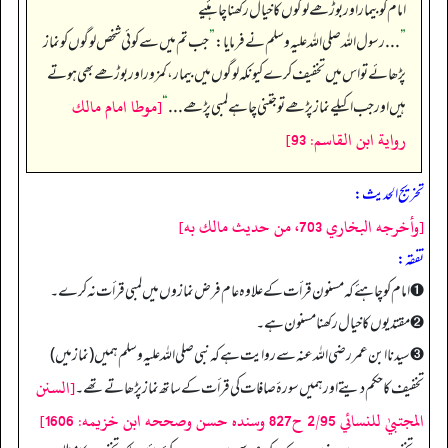
امام کو بیمار اور بوڑھے لوگوں کاخیال رکھنا چاہئیے
”
. . . رسول اللہ صلی اللہ علیہ وسلم نے فرمایا:
”
جب تم میں سے کوئی شخص لوگوں کو نماز
پڑھائے تو اس میں تخفیف کرے کیونکہ لوگوں میں بیمار، کمزور اور بوڑھے بھی ہوتے
[موطا امام مالك
ہیں اور جب اکیلے نماز پڑھے تو جتنی چاہے لمبی پڑھے . . .
“
رواية ابن القاسم: 93]
تخریج الحدیث:
[وأخرجه البخاري 703، من حديث مالك به]
تفقه:
➊ امام کو چاہئے کہ مسنون قرأت کے علاوہ عام فرض نمازوں میں لمبی قرأت نہ کرے۔
➋ مقتدیوں کا خیال رکھنا مسنون ہے۔
➌ سیدنا ابن عمر رضی اللہ عنہ سے روایت ہے کہ نبی صلی اللہ علیہ وسلم ہمیں (نماز میں)
[السنن
تخفیف کا حکم دیتے اور ہمیں سورۂ صافات کی قرأت کے ساتھ نماز پڑھاتے تھے۔
المجتبيٰ للنسائي 2/95 ح827 وسنده حسن وصححه ابن خزيمه: 1606]