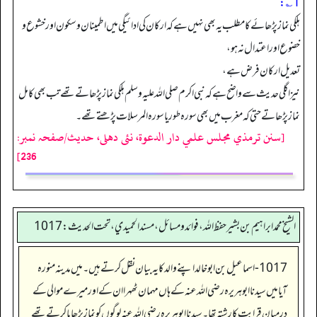
1؎:
ہلکی نماز پڑھائے کا مطلب یہ بھی نہیں ہے کہ ارکان کی ادائیگی میں اطمینان و سکون اور خشوع و
خضوع اور اعتدال نہ ہو،
تعدیل ارکان فرض ہے،
نیز اگلی حدیث سے واضح ہے کہ نبی اکرم صلی اللہ علیہ وسلم ہلکی نماز پڑھاتے تھے تب بھی کامل
نماز پڑھاتے حتی کہ مغرب میں بھی سورہ طور یا سورہ المرسلات پڑھتے تھے۔
[سنن ترمذي مجلس علمي دار الدعوة، نئى دهلى، حدیث/صفحہ نمبر:
236]
الشيخ محمد ابراهيم بن بشير حفظ الله، فوائد و مسائل، مسند الحميدي، تحت الحديث:1017
1017-اسماعیل بن ابوخالد اپنے والد کایہ بیان نقل کرتے ہیں۔ میں مدینہ منورہ
آیا میں سیدنا ابوہریرہ رضی اللہ عنہ کے ہاں مہمان ٹھہرا ان کے اور میرے موالی کے
درمیان قرابت کا رشتہ تھا۔ سیدنا ابوہریرہ رضی اللہ عنہ لوگوں کو نماز پڑھایا کرتے تھے