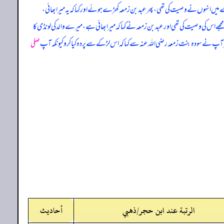
رے میں انہوں نے وصیت کی تھی، پھر عبد بن زمعہ کھڑے ہوئے اور کہا کہ یہ میرا بھائی،
جھے اس کی وصیت کی تھی اور عبد بن زمعہ نے کہا کہ میرا بھائی ہے، میرے والد کی لونڈی کا
ھر آپ نے سودہ بنت زمعہ رضی اللہ عنہ سے کہا کہ اس لڑکے سے پردہ کیا کرو کیونکہ آپ
صلی
الرتبة عند ابن حجر/ذهبي
أحاديث