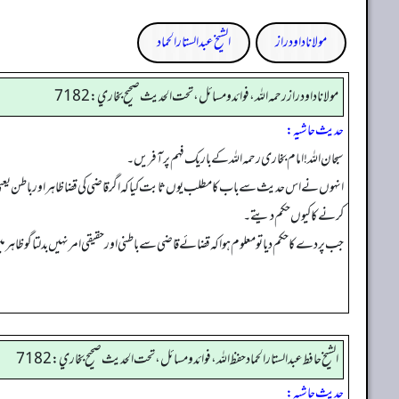
مولانا داود راز
الشیخ عبدالستار الحماد
مولانا داود راز رحمه الله، فوائد و مسائل، تحت الحديث صحيح بخاري: 7182
حدیث حاشیہ:
سبحان اللہ! امام بخاری رحمہ اللہ کے باریک فہم پر آفریں۔
انہوں نے اس حدیث سے باب کا مطلب یوں ثابت کیا کہ اگر قاضی کی قضا ظاہر اور باطن یعنی عند 
کرنے کا کیوں حکم دیتے۔
جب پردے کا حکم دیا تو معلوم ہوا کہ قضائے قاضی سے باطنی اور حقیقی امر نہیں بدلتا گو ظاہر میں وہ 
الشيخ حافط عبدالستار الحماد حفظ الله، فوائد و مسائل، تحت الحديث صحيح بخاري:7182
حدیث حاشیہ: