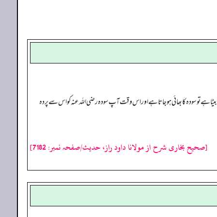
 بیٹا ہے تو سودہ کا بھائی ہو جاتا ہے اور اس وقت آپ سودہ رضی اللہ عنہ کو اس سے پردہ
[صحیح بخاری شرح از مولانا داود راز، حدیث/صفحہ نمبر: 7182]