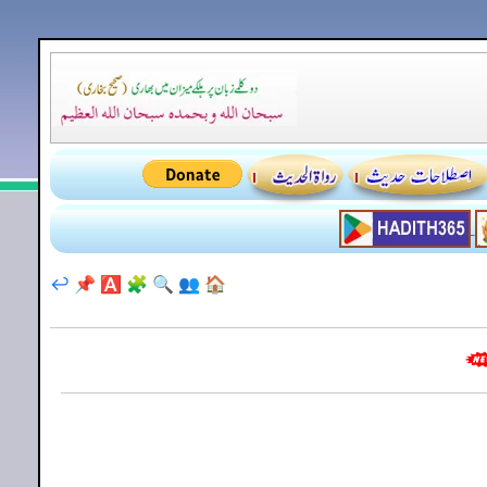
↩️
📌
🅰️
🧩
🔍
👥
🏠