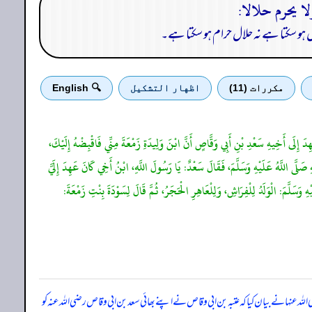
 ہو سکتا ہے نہ حلال حرام ہو سکتا ہے۔
مكررات (11)
اظهار التشكيل
🔍 English
هِدَ إِلَى أَخِيهِ سَعْدِ بْنِ أَبِي وَقَّاصٍ أَنَّ ابْنَ وَلِيدَةِ زَمْعَةَ مِنِّي فَاقْبِضْهُ إِلَيْكَ،
ِ صَلَّى اللَّهُ عَلَيْهِ وَسَلَّمَ، فَقَالَ سَعْدٌ: يَا رَسُولَ اللَّهِ، ابْنُ أَخِي كَانَ عَهِدَ إِلَيَّ
ِ وَسَلَّمَ: الْوَلَدُ لِلْفِرَاشِ، وَلِلْعَاهِرِ الْحَجَرُ، ثُمَّ قَالَ لِسَوْدَةَ بِنْتِ زَمْعَةَ:
اللہ عنہا نے بیان کیا کہ
عتبہ بن ابی وقاص نے اپنے بھائی سعد بن ابی وقاص رضی اللہ عنہ کو