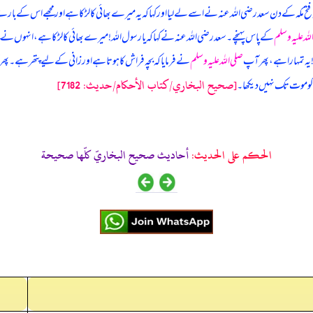
ہ فتح مکہ کے دن سعد رضی اللہ عنہ نے اسے لے لیا اور کہا کہ یہ میرے بھائی کا لڑکا ہے اور مجھے اس کے با
للہ علیہ وسلم
کے پاس پہنچے۔ سعد رضی اللہ عنہ نے کہا کہ یا رسول اللہ! میرے بھائی کا لڑکا ہے، انہوں نے م
! یہ تمہارا ہے، پھر آپ
صلی اللہ علیہ وسلم
نے فرمایا کہ بچہ فراش کا ہوتا ہے اور زانی کے لیے پتھر ہے۔ پ
[صحيح البخاري/كتاب الأحكام/حدیث: 7182]
 کو موت تک نہیں دیکھا۔
الحكم على الحديث:
أحاديث صحيح البخاريّ كلّها صحيحة