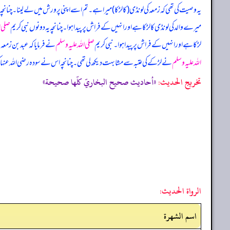
یہ وصیت کی تھی کہ زمعہ کی لونڈی (کا لڑکا) میرا ہے۔ تم اسے اپنی پرورش میں لے لینا۔ چنانچ
میرے والد کی لونڈی کا لڑکا ہے اور انہیں کے فراش پر پیدا ہوا۔ چنانچہ یہ دونوں نبی کریم
صلی ا
لڑکا ہے اور انہیں کے فراش پر پیدا ہوا۔ نبی کریم
صلی اللہ علیہ وسلم
نے فرمایا کہ عبد بن زمعہ
اللہ علیہ وسلم
نے لڑکے کی عتبہ سے مشابہت دیکھ لی تھی۔ چنانچہ اس نے سودہ رضی اللہ عنہا
تخریج الحدیث:
«أحاديث صحيح البخاريّ كلّها صحيحة»
الرواة الحديث:
اسم الشهرة