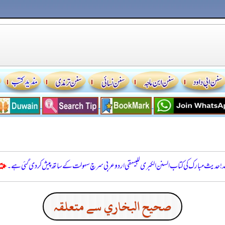
للہ! حدیث مبارک کی کتاب السنن الكبرى للبيهقي اردو عربی سرچ سہولت کے ساتھ پیش کر دی گئی ہے۔
صحيح البخاري سے متعلقہ