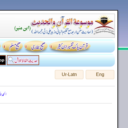
Ur-Latn
Eng
الحمد