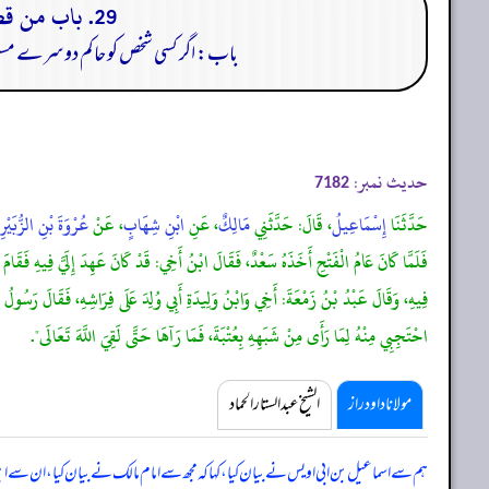
29. باب من قضي له بحق أخيه فلا يأخذه، فإن قضاء الحاكم لا يحل حراما ولا يحرم حلالا:
باب: اگر کسی شخص کو حاکم دوسرے مسلمان
حدیث نمبر:
7182
حَدَّثَنَا
إِسْمَاعِيلُ
، قَالَ: حَدَّثَنِي
مَالِكٌ
، عَنِ
ابْنِ شِهَابٍ
، عَنْ
عُرْوَةَ بْنِ الزُّبَيْرِ
فَلَمَّا كَانَ عَامُ الْفَتْحِ أَخَذَهُ سَعْدٌ، فَقَالَ ابْنُ أَخِي: قَدْ كَانَ عَهِدَ إِلَيَّ فِيهِ فَقَامَ إ
فِيهِ، وَقَالَ عَبْدُ بْنُ زَمْعَةَ: أَخِي وَابْنُ وَلِيدَةِ أَبِي وُلِدَ عَلَى فِرَاشِهِ، فَقَالَ رَسُولُ اللّ
احْتَجِبِي مِنْهُ لِمَا رَأَى مِنْ شَبَهِهِ بِعُتْبَةَ، فَمَا رَآهَا حَتَّى لَقِيَ اللَّهَ تَعَالَى".
مولانا داود راز
الشیخ عبدالستار الحماد
ہم سے اسماعیل بن ابی اویس نے بیان کیا، کہا کہ مجھ سے امام مالک نے بیان کیا، ان س