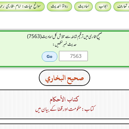
 تعارف
ابواب
احادیث
رواۃ الحدیث
سوانح حیات: امام بخاری رحمہ 
صحیح بخاری میں ترقیم شاملہ سے تلاش کل احادیث (7563)
حدیث نمبر لکھیں:
صحيح البخاري
كتاب الأحكام
کتاب: حکومت اور قضا کے بیان میں