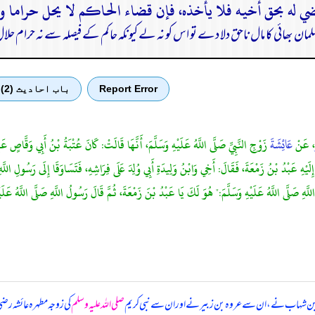
 بھائی کا مال ناحق دلا دے تو اس کو نہ لے کیونکہ حاکم کے فیصلہ سے نہ حرام حلال
Report Error
باب احادیث (2)
، عَنْ
عَائِشَةَ
زَوْجِ النَّبِيِّ صَلَّى اللَّهُ عَلَيْهِ وَسَلَّمَ، أَنَّهَا قَالَتْ: كَانَ عُتْبَةُ بْنُ أَبِي وَقَّاصٍ عَ
ِلَيْهِ عَبْدُ بْنُ زَمْعَةَ، فَقَالَ: أَخِي وَابْنُ وَلِيدَةِ أَبِي وُلِدَ عَلَى فِرَاشِهِ، فَتَسَاوَقَا إِلَى رَسُولِ اللَّه
َهِ صَلَّى اللَّهُ عَلَيْهِ وَسَلَّمَ:" هُوَ لَكَ يَا عَبْدُ بْنَ زَمْعَةَ، ثُمَّ قَالَ رَسُولُ اللَّهِ صَلَّى اللَّهُ عَلَيْه
ے ابن شہاب نے، ان سے عروہ بن زبیر نے اور ان سے نبی کریم
صلی اللہ علیہ وسلم
کی زوجہ مطہرہ عائشہ رضی 