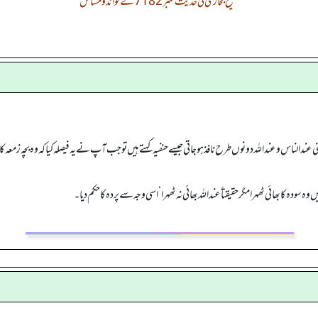
صحیح بخاری کی حدیث نمبر 7182 کے فوائد و مسائل
الناس وعند اللہ دونوں طرح نافذ ہو جاتی جیسے حنفیہ کہتے ہیں تو جب آپ نے یہ فیصلہ کیا کہ وہ بچہ زمعہ کا
سودہ کا بھائی ٹھہرا مگر حقیقتاًعند اللہ بھائی نہ ٹھہرا‘ اسی وجہ سے پردہ کا حکم دیا۔