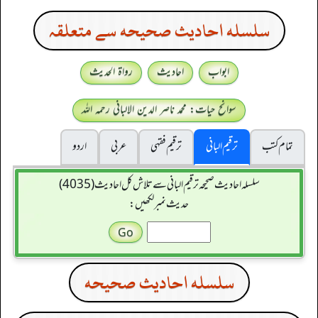
سلسله احاديث صحيحه سے متعلقہ
ابواب
احادیث
رواۃ الحدیث
سوانح حیات: محمد ناصر الدین الالبانی رحمہ اللہ
تمام کتب
ترقیم البانی
ترقيم فقہی
عربی
اردو
سلسله احاديث صحيحه ترقیم البانی سے تلاش کل احادیث (4035)
حدیث نمبر لکھیں:
سلسله احاديث صحيحه