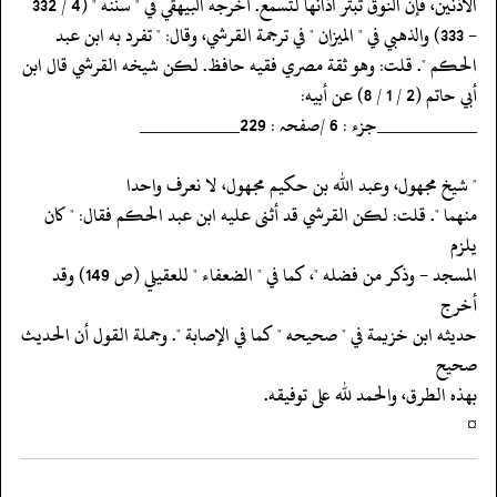
‏‏‏‏الأذنين، فإن النوق تبتر آذانها لتسمع. أخرجه البيهقي في " سننه " (4 / 332
‏‏‏‏- 333) والذهبي في " الميزان " في ترجمة القرشي، وقال: " تفرد به ابن عبد
‏‏‏‏الحكم ". قلت: وهو ثقة مصري فقيه حافظ. لكن شيخه القرشي قال ابن
أبي حاتم (2 / 1 / 8) عن أبيه:
‏‏‏‏__________جزء : 6 /صفحہ : 229__________
‏‏‏‏" شيخ مجهول، وعبد الله بن حكيم مجهول، لا نعرف واحدا
‏‏‏‏منهما ". قلت: لكن القرشي قد أثنى عليه ابن عبد الحكم فقال: " كان
يلزم
‏‏‏‏المسجد - وذكر من فضله "، كما في " الضعفاء " للعقيلي (ص 149) وقد
أخرج
‏‏‏‏حديثه ابن خزيمة في " صحيحه " كما في الإصابة ". وجملة القول أن الحديث
صحيح
‏‏‏‏بهذه الطرق، والحمد لله على توفيقه.
‏‏‏‏¤