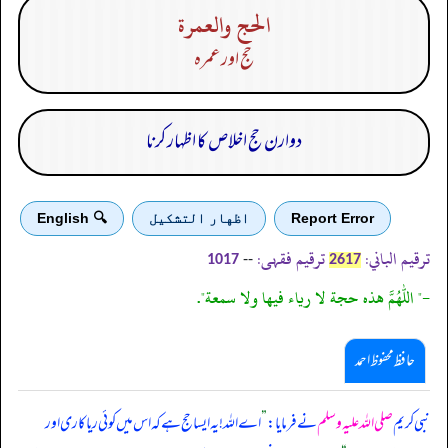
الحج والعمرة
حج اور عمرہ
دوارن حج اخلاص کا اظہار کرنا
Report Error
اظهار التشكيل
🔍 English
ترقیم الباني:
ترقیم فقہی:
--
1017
2617
-" اللهم هذه حجة لا رياء فيها ولا سمعة".
حافظ محفوظ احمد
نبی کریم
صلی اللہ علیہ وسلم
نے فرمایا:
”
اے اللہ! یہ ایسا حج ہے کہ اس میں کوئی ریاکاری اور