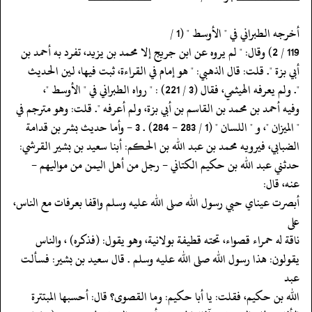
‏‏‏‏أخرجه الطبراني في " الأوسط " (1 /
‏‏‏‏أبي بزة ". قلت: قال الذهبي: " هو إمام في القراءة، ثبت فيها، لين الحديث
‏‏‏‏". ولم يعرفه الهيثمي، فقال (3 / 221) : " رواه الطبراني في " الأوسط "،
‏‏‏‏وفيه أحمد بن محمد بن القاسم بن أبي بزة، ولم أعرفه ". قلت: وهو مترجم في
‏‏‏‏" الميزان "، و " اللسان " (1 / 283 - 284) . 3 - وأما حديث بشر بن قدامة
‏‏‏‏الضبابي، فيرويه محمد بن عبد الله بن الحكم: أبنا سعيد بن بشير القرشي:
‏‏‏‏حدثني عبد الله بن حكيم الكتاني - رجل من أهل اليمن من مواليهم -
عنه، قال:
‏‏‏‏أبصرت عيناي حبي رسول الله صلى الله عليه وسلم واقفا بعرفات مع الناس،
على
‏‏‏‏ناقة له حمراء قصواء، تحته قطيفة بولانية، وهو يقول: (فذكره) ، والناس
‏‏‏‏يقولون: هذا رسول الله صلى الله عليه وسلم . قال سعيد بن بشير: فسألت
عبد
‏‏‏‏الله بن حكيم، فقلت: يا أبا حكيم: وما القصوى؟ قال: أحسبها المبتترة