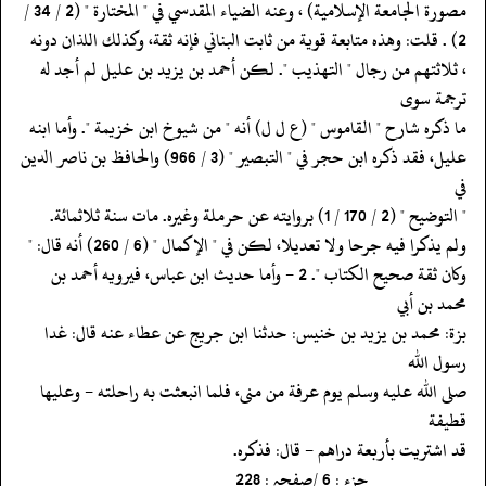
‏‏‏‏مصورة الجامعة الإسلامية) ، وعنه الضياء المقدسي في " المختارة " (2 / 34 /
‏‏‏‏، ثلاثتهم من رجال " التهذيب ". لكن أحمد بن يزيد بن عليل لم أجد له
ترجمة سوى
‏‏‏‏ما ذكره شارح " القاموس " (ع ل ل) أنه " من شيوخ ابن خزيمة ". وأما ابنه
‏‏‏‏عليل، فقد ذكره ابن حجر في " التبصير " (3 / 966) والحافظ بن ناصر الدين
في
‏‏‏‏" التوضيح " (2 / 170 / 1) بروايته عن حرملة وغيره. مات سنة ثلاثمائة.
‏‏‏‏ولم يذكرا فيه جرحا ولا تعديلا، لكن في " الإكمال " (6 / 260) أنه قال: "
‏‏‏‏وكان ثقة صحيح الكتاب ". 2 - وأما حديث ابن عباس، فيرويه أحمد بن
محمد بن أبي
‏‏‏‏بزة: محمد بن يزيد بن خنيس: حدثنا ابن جريج عن عطاء عنه قال: غدا
رسول الله
‏‏‏‏صلى الله عليه وسلم يوم عرفة من منى، فلما انبعثت به راحلته - وعليها
قطيفة
‏‏‏‏قد اشتريت بأربعة دراهم - قال: فذكره.
‏‏‏‏__________جزء : 6 /صفحہ : 228__________