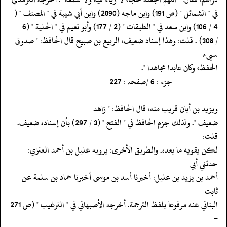
‏‏‏‏في " الشمائل " (ص 191) وابن ماجه (2890) وابن أبي شيبة في " المصنف " (
‏‏‏‏/ 308) . قلت: وهذا إسناد ضعيف، الربيع بن صبيح قال الحافظ: " صدوق
سيىء
‏‏‏‏الحفظ، وكان عابدا مجاهدا ".
‏‏‏‏__________جزء : 6 /صفحہ : 227__________
‏‏‏‏ويزيد بن أبان قريب منه، قال الحافظ: " زاهد
‏‏‏‏ضعيف ". ولذلك جزم الحافظ في " الفتح " (3 / 297) بأن إسناده ضعيف.
قلت:
‏‏‏‏لكن يقويه ما بعده. والطريق الأخرى: يرويه عليل بن أحمد العنزي:
حدثني أبي
‏‏‏‏أحمد بن يزيد بن عليل: أخبرنا أسد بن موسى أخبرنا حماد بن سلمة عن
ثابت
‏‏‏‏البناني عنه مرفوعا بلفظ الترجمة. أخرجه الأصبهاني في " الترغيب " (ص 271
-