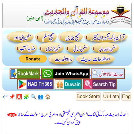
↩️
📌
🅰️
🧩
🔍
👥
🏠
Book Store
Ur-Latn
Eng
الحمدللہ! حدیث مبارک کی کتاب السنن الكبرى للبيهقي اردو عربی سرچ سہولت کے ساتھ
پیش کر دی گئی ہے۔