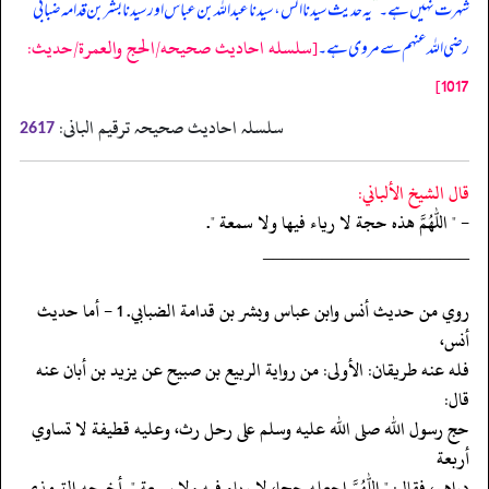
شہرت نہیں ہے۔
“
یہ حدیث سیدنا انس، سیدنا عبداللہ بن عباس اور سیدنا بشر بن قدامہ ضبابی
[سلسله احاديث صحيحه/الحج والعمرة/حدیث:
رضی اللہ عنہم سے مروی ہے۔
1017]
سلسلہ احادیث صحیحہ ترقیم البانی:
2617
قال الشيخ الألباني:
- " اللهم هذه حجة لا رياء فيها ولا سمعة ".
‏‏‏‏_____________________
‏‏‏‏روي من حديث أنس وابن عباس وبشر بن قدامة الضبابي. 1 - أما حديث
أنس،
‏‏‏‏فله عنه طريقان: الأولى: من رواية الربيع بن صبيح عن يزيد بن أبان عنه
قال:
‏‏‏‏حج رسول الله صلى الله عليه وسلم على رحل رث، وعليه قطيفة لا تساوي
أربعة
‏‏‏‏دراهم، فقال: " اللهم اجعله حجا، لا رياء فيه ولا سمعة ". أخرجه الترمذي