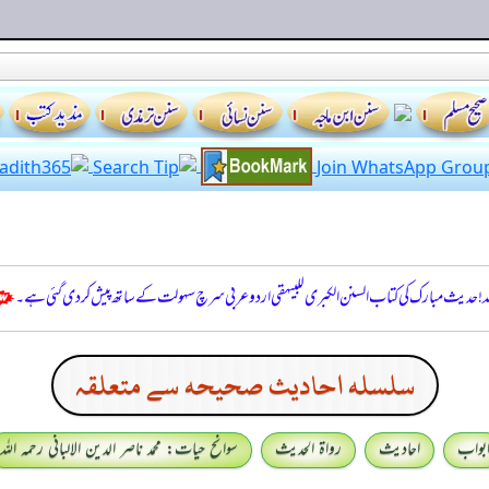
للہ! حدیث مبارک کی کتاب السنن الكبرى للبيهقي اردو عربی سرچ سہولت کے ساتھ پیش کر دی گئی ہے۔
سلسله احاديث صحيحه سے متعلقہ
بواب
احادیث
رواۃ الحدیث
سوانح حیات: محمد ناصر الدین الالبانی رحمہ اللہ