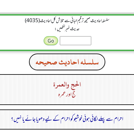
سلسله احاديث صحيحه ترقیم البانی سے تلاش کل احادیث (4035)
حدیث نمبر لکھیں:
سلسله احاديث صحيحه
الحج والعمرة
حج اور عمرہ
احرام سے پہلے لگائی ہوئی خوشبو کو احرام کے لیے دھویا جائے یا نہیں؟