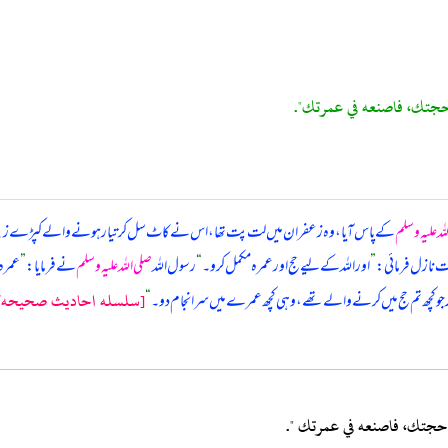
حجتك، فاصنعه في عمرتك".
لہ علیہ وسلم
کے پاس آیا، وہ زعفران میں لت پت تھا، اس نے کاٹ سل کر تیار ہونے والے کپڑے زیب 
ت نازل فرمائی:
”
اور اللہ کے لیے حج اور عمرہ مکمل کرو۔
“
رسول اللہ
صلی اللہ علیہ وسلم
نے فرمایا:
”
عمرہ
[سلسله احاديث صحيحه/الحج
 جو کچھ تم حج میں کرنے والے تھے، وہی کچھ عمرے میں سرانجام دو۔
“
 حجتك، فاصنعه في عمرتك ".