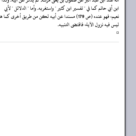
‏‏‏‏أنه عند ابن عبد البر عن صفوان بن يعلى مرسلا لم يذكر عن أبيه. وكذا
‏‏‏‏ابن أبي حاتم كما في " تفسير ابن كثير " واستغربه. وأما " الدلائل " لأبي
‏‏‏‏نعيم، فهو عنده (ص 179) مسندا عن أبيه لكن من طريق أخرى كما هو عند الشيخين
‏‏‏‏ليس فيه نزول الآية، فاقتضى التنبيه.
‏‏‏‏¤