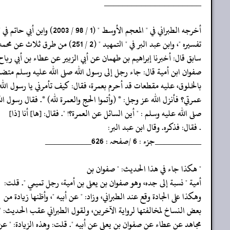
‏‏‏‏_____________________
‏‏‏‏أخرجه الطبراني في " المعجم الأوسط " (1 / 98 / 2003) وابن أبي حاتم في "
‏‏‏‏تفسيره "، وابن عبد البر في " التمهيد " (2 / 251) من طرق ثلاث عن محمد بن
‏‏‏‏سابق قال: أخبرنا إبراهيم بن طهمان عن أبي الزبير عن عطاء بن أبي ربا
‏‏‏‏صفوان ابن أمية قال: جاء رجل إلى رسول الله صلى الله عليه وسلم متض
‏‏‏‏بالخلوق، عليه مقطعات قد أحرم بعمرة، فقال: كيف تأمرني يا رسول الله
‏‏‏‏عمرتي؟ فأنزل الله عز وجل: * (وأتموا الحج والعمرة لله) *. فقال رسول الل
‏‏‏‏صلى الله عليه وسلم : " أين السائل عن العمرة؟! ". فقال: [ها] أنا [ذا]
‏‏‏‏. فقال: فذكره. وقال ابن عبد البر:
‏‏‏‏__________جزء : 6 /صفحہ : 626__________
‏‏‏‏" هكذا جاء في هذا الحديث: " صفوان بن
‏‏‏‏أمية " نسبة إلى جده، وهو صفوان بن يعلى بن أمية، رجل تميمي ". قلت:
‏‏‏‏وهكذا على الجادة وقع عند الطبراني، وزاد: " عن أبيه "، وأظنها زيادة من
‏‏‏‏بعض النساخ لمخالفتها لرواية الآخرين، ولقول الطبراني عقب الحديث: " 
‏‏‏‏مجاهد عن عطاء عن صفوان بن يعلى عن أبيه ". قلت: وهذه الزيادة: " عن 