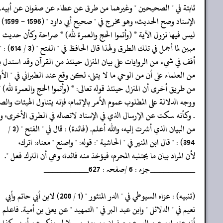
‏‏‏‏ثابتة في " الصحيحين " وغيرهما من طرق عن عطاء عن صفوان عن أبيه
‏‏‏‏الإسناد وصح الحديث، وهو مخرج في " صحيح أبي داود " (1596 - 1599) ، لكن
‏‏‏‏ليس فيها نزول الآية * (وأتموا الحج والعمرة لله) * صراحة وكأن حديث ا
‏‏‏‏مبين لما أجمل في تلك الطرق ولهذا قال الحافظ في " الفتح " (3 / 614) : " لم
‏‏‏‏أقف في شيء من الروايات على بيان المنزل حينئذ من القرآن وقد استدل 
‏‏‏‏من العلماء على أن من الوحي ما لا يتلى، لكن وقع عند الطبراني في " الأ
‏‏‏‏من طريق أخرى أن المنزل حينئذ قوله تعالى: * (وأتموا الحج والعمرة لله) *
‏‏‏‏ووجه الدلالة على المطلوب عموم الأمر بالإتمام، فإنه يتناول الهيئات وال
‏‏‏‏. وكأنه سكت عن الإرسال الذي في الإسناد لاتصاله في الطرق الأخرى، ولم
‏‏‏‏من البيان الذي أشرت إليه، والله أعلم. (فائدة) : قال في " الفتح " (3 /
‏‏‏‏لأن المراد بيان ما يجتنبه المحرم، فيؤخذ منه فائدة، وهي أن الترك فعل ".
‏‏‏‏__________جزء : 6 /صفحہ : 627__________
‏‏‏‏(تنبيه) : عزاه السيوطي في " الدر المنثور " (1 / 208) لابن أبي حاتم وأبي
‏‏‏‏نعيم في " الدلائل " وابن عبد البر في " التمهيد " عن يعلى بن أمية. فاعلم