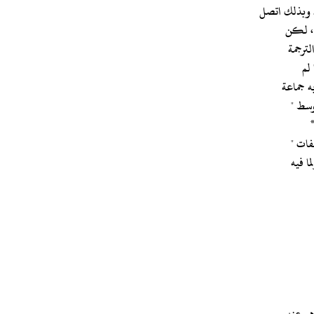
. وبذلك اتصل
لترجمة
به جماعة
وسط "
صفات "
ا فيه