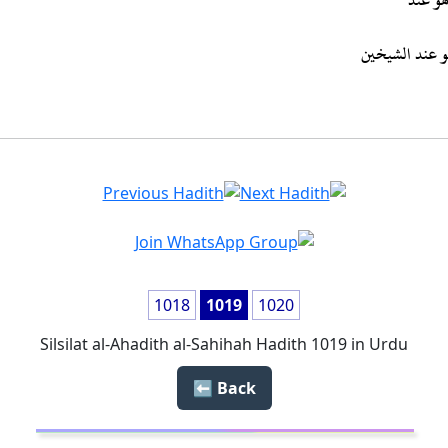
 هو عند
1018
1019
1020
Silsilat al-Ahadith al-Sahihah Hadith 1019 in Urdu
Back ⬅️