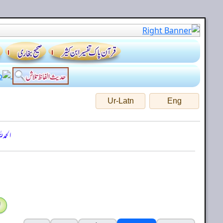
Ur-Latn
Eng
الحمد
ا