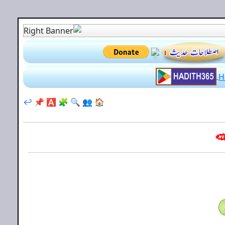
↩️
📌
🅰️
🧩
🔍
👥
🏠