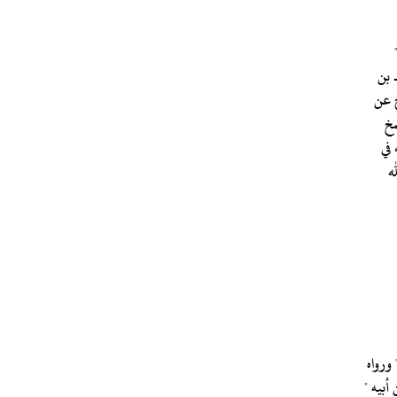
ح عن
مخ
 في
ه
ورواه
أبيه "