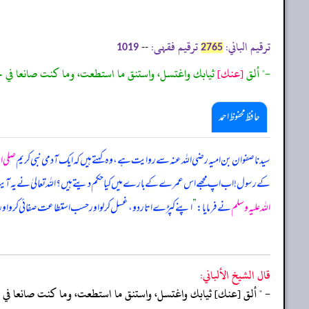
ترقیم الباني:
ترقیم فقہی:
--
1019
2765
-" ألق
[عنك]
ثيابك واغتسل، واستنق ما استطعت، وما كنت صانعا في 
حافظ محفوظ احمد
سیدنا صفوان بن امیہ رضی اللہ عنہ سے روایت ہے، وہ کہتے ہیں کہ ایک آدمی نبی کریم
صلی ال
کے رسول! اب اپ مجھے اس عمرے کے بارے میں کیا حکم دیتے ہیں؟ اللہ تعالیٰ نے یہ آی
اللہ علیہ وسلم
نے فرمایا:
”
اپنے کپڑے اتار دو، غسل کر لو اور حسب استطاعت صفائی کرو اور
قال الشيخ الألباني:
- " ألق [عنك] ثيابك واغتسل، واستنق ما استطعت، وما كنت صانعا في