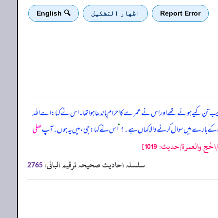
Report Error
اظهار التشكيل
🔍 English
تن کیے ہوئے تھے اور اس نے عمرے کا احرام باندھا ہوا تھا۔ اس نے کہا: اے اللہ
 کے بارے میں سوال کرنے والا کہاں ہے۔؟
“
اس نے کہا: جی، میں یہ ہوں۔ آپ
صلی
 والعمرة/حدیث: 1019]
سلسلہ احادیث صحیحہ ترقیم البانی:
2765