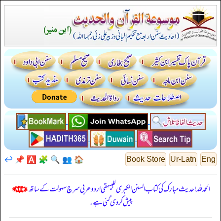
↩️
📌
🅰️
🧩
🔍
👥
🏠
Book Store
Ur-Latn
Eng
الحمدللہ! حدیث مبارک کی کتاب السنن الكبرى للبيهقي اردو عربی سرچ سہولت کے ساتھ
پیش کر دی گئی ہے۔