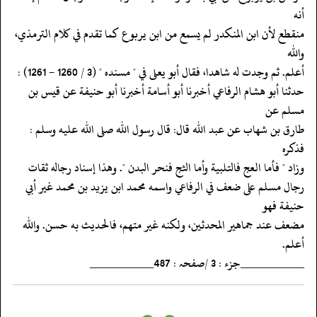
أنه
‏‏‏‏منقطع لأن ابن المنكدر لم يسمع من ابن يربوع كما تقدم في كلام الترمذي،
والله
‏‏‏‏أعلم. ثم وجدت له شاهدا، فقال أبو يعلى في " مسنده " (3 / 1260 - 1261) :
‏‏‏‏حدثنا أبو هشام الرفاعي أخبرنا أبو أسامة أخبرنا أبو حنيفة عن قيس بن
مسلم عن
‏‏‏‏طارق بن شهاب عن عبد الله قال: قال رسول الله صلى الله عليه وسلم :
فذكره
‏‏‏‏وزاد " فأما العج فالتلبية وأما الثج فنحر البدن ". وهذا إسناد رجاله ثقات
‏‏‏‏رجال مسلم على ضعف في الرفاعي واسمه محمد ابن يزيد بن محمد غير أبي
حنيفة فهو
‏‏‏‏مضعف عند جماهير المحدثين، ولكنه غير متهم، فالحديث به حسن. والله
أعلم.
‏‏‏‏__________جزء : 3 /صفحہ : 487__________