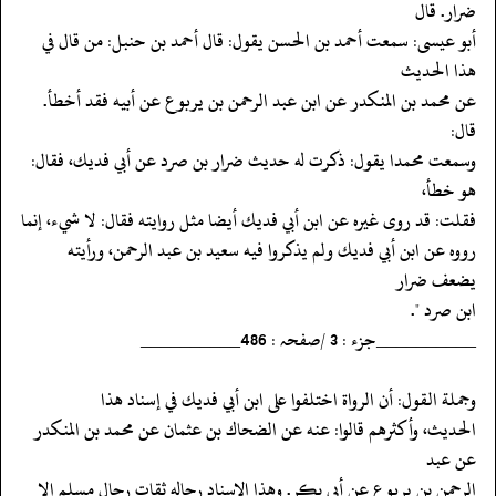
ضرار. قال
‏‏‏‏أبو عيسى: سمعت أحمد بن الحسن يقول: قال أحمد بن حنبل: من قال في
هذا الحديث
‏‏‏‏عن محمد بن المنكدر عن ابن عبد الرحمن بن يربوع عن أبيه فقد أخطأ.
قال:
‏‏‏‏وسمعت محمدا يقول: ذكرت له حديث ضرار بن صرد عن أبي فديك، فقال:
هو خطأ،
‏‏‏‏فقلت: قد روى غيره عن ابن أبي فديك أيضا مثل روايته فقال: لا شيء، إنما
‏‏‏‏رووه عن ابن أبي فديك ولم يذكروا فيه سعيد بن عبد الرحمن، ورأيته
يضعف ضرار
‏‏‏‏ابن صرد ".
‏‏‏‏__________جزء : 3 /صفحہ : 486__________
‏‏‏‏وجملة القول: أن الرواة اختلفوا على ابن أبي فديك في إسناد هذا
‏‏‏‏الحديث، وأكثرهم قالوا: عنه عن الضحاك بن عثمان عن محمد بن المنكدر
عن عبد
‏‏‏‏الرحمن بن يربوع عن أبي بكر. وهذا الإسناد رجاله ثقات رجال مسلم إلا