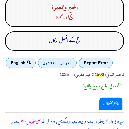
الحج والعمرة
حج اور عمرہ
حج کے افضل ارکان
Report Error
اظهار التشكيل
🔍 English
ترقیم الباني:
ترقیم فقہی:
--
1025
1500
-" أفضل الحج العج والثج".
حافظ محفوظ احمد
سیدنا ابوبکر رضی اللہ عنہ سے روایت ہے، وہ کہتے ہیں: رسول اللہ
صلی اللہ علیہ وسلم
سے یہ