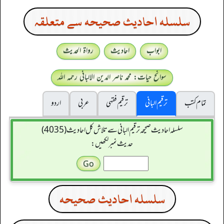
سلسله احاديث صحيحه سے متعلقہ
ابواب
احادیث
رواۃ الحدیث
سوانح حیات: محمد ناصر الدین الالبانی رحمہ اللہ
تمام کتب
ترقیم البانی
ترقيم فقہی
عربی
اردو
سلسله احاديث صحيحه ترقیم البانی سے تلاش کل احادیث (4035)
حدیث نمبر لکھیں:
سلسله احاديث صحيحه