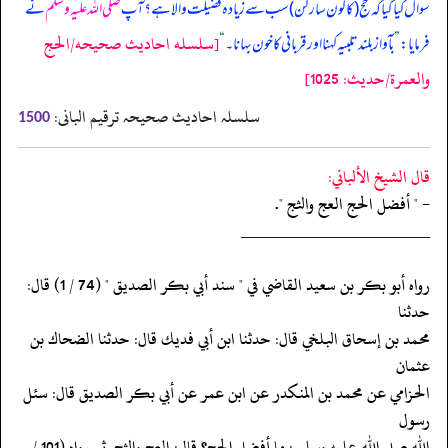
سوال کیا گیا کہ حج (کا کون سا رکن) سب سے زیادہ فضیلت والا ہے؟ آپ
صلی اللہ علیہ وسلم
نے
[سلسله احاديث صحيحه/الحج
فرمایا:
”
بآواز بلند تلبیہ کہنا اور قربانی کا خون بہانا۔
“
والعمرة/حدیث: 1025]
سلسلہ احادیث صحیحہ ترقیم البانی:
1500
قال الشيخ الألباني:
- " أفضل الحج العج والثج ".
‏‏‏‏_____________________
‏‏‏‏رواه أبو بكر بن سعيد القاضي في " سند أبي بكر الصديق " (74 / 1) قال:
حدثنا
‏‏‏‏محمد بن إسحاق البلخي قال: حدثنا ابن أبي فديك قال: حدثنا الضحاك بن
عثمان
‏‏‏‏الحزامي عن محمد بن المنكدر عن ابن عمر عن أبي بكر الصديق قال: سئل
رسول
‏‏‏‏الله صلى الله عليه وسلم : ما أفضل الحج؟ قال: العج والثج. ثم رواه (101 /