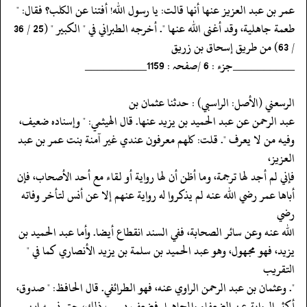
‏‏‏‏عمر بن عبد العزيز عنها أنها قالت: يا رسول الله! أفتنا عن الكلب؟ فقال: "
‏‏‏‏طعمة جاهلية، وقد أغنى الله عنها ". أخرجه الطبراني في " الكبير " (25 / 36
‏‏‏‏/ 63) من طريق إسحاق بن زريق
‏‏‏‏__________جزء : 6 /صفحہ : 1159__________
‏‏‏‏الرسعني (الأصل: الراسبي) : حدثنا عثمان بن
‏‏‏‏عبد الرحمن عن عبد الحميد بن يزيد عنها. قال الهيثمي: " وإسناده ضعيف،
‏‏‏‏وفيه من لا يعرف ". قلت: كلهم معرفون عندي غير آمنة بنت عمر بن عبد
العزيز،
‏‏‏‏فإني لم أجد لها ترجمة، وما أظن أن لها رواية أو لقاء مع أحد الأصحاب، فإن
‏‏‏‏أباها عمر رضي الله عنه لم يذكروا له رواية عنهم إلا عن أنس لتأخر وفاته
رضي
‏‏‏‏الله عنه وعن سائر الصحابة، ففي السند انقطاع أيضا. وأما عبد الحميد بن
‏‏‏‏يزيد، فهو مجهول، وهو عبد الحميد بن سلمة بن يزيد الأنصاري كما في "
التقريب
‏‏‏‏". وعثمان بن عبد الرحمن الراوي عنه، فهو الطرائفي. قال الحافظ: " صدوق،
‏‏‏‏أكثر الرواية عن الضعفاء والمجاهيل فضعف بسبب ذلك، حتى نسبه ابن