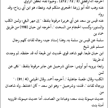
‏‏‏‏أخرجه الدارقطني (3 / 72 / 272) . وحيوة ثقة، لكن الراوي
‏‏‏‏عنه وهب الله أبو زرعة الحجري متكلم فيه. وعطاء هو ابن أبي رباح، وقد
رواه
‏‏‏‏عنه قيس بن سعد عن أبي هريرة مرفوعا بلفظ: " إن مهر البغي، وثمن الكلب
‏‏‏‏والسنور، وكسب الحجام من السحت ". أخرجه ابن حبان (1118) من طريق
حماد بن
‏‏‏‏سلمة عن قيس بن سلمة به. وهذا إسناد جيد، رجاله ثقات كلهم رجال
مسلم غير شيخ
‏‏‏‏ابن حبان طبعا. فهو شاهد قوي لحديث ابن لهيعة أنه قد حفظه. ثم وجدت
له طريقا
‏‏‏‏رابعا، يرويه أبو أويس: حدثني شرحبيل عن جابر مرفوعا بلفظ: " نهى عن
ثمن
‏‏‏‏الكلب، وقال: طعمة جاهلية ". أخرجه أحمد. وقال الهيثمي (4 / 91) : "
‏‏‏‏ورجاله ثقات ". قلت: وشرحبيل - وهو ابن سعد - كان اختلط. وله شاهدان
من
‏‏‏‏حديث ميمونة بنت سعد، وعبادة بن الصامت. أما حديث ميمونة، فترويه
آمنة بنت