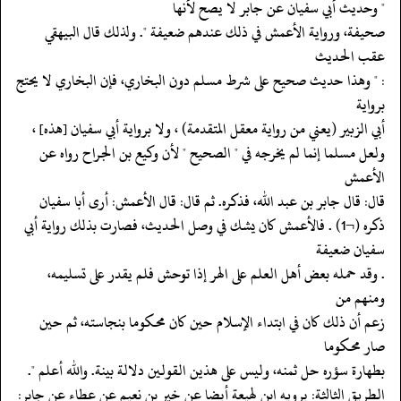
‏‏‏‏" وحديث أبي سفيان عن جابر لا يصح لأنها
‏‏‏‏صحيفة، ورواية الأعمش في ذلك عندهم ضعيفة ". ولذلك قال البيهقي
عقب الحديث
‏‏‏‏: " وهذا حديث صحيح على شرط مسلم دون البخاري، فإن البخاري لا يحتج
برواية
‏‏‏‏أبي الزبير (يعني من رواية معقل المتقدمة) ، ولا برواية أبي سفيان [هذه] ،
‏‏‏‏ولعل مسلما إنما لم يخرجه في " الصحيح " لأن وكيع بن الجراح رواه عن
الأعمش
‏‏‏‏قال: قال جابر بن عبد الله، فذكره. ثم قال: قال الأعمش: أرى أبا سفيان
‏‏‏‏ذكره (¬1) . فالأعمش كان يشك في وصل الحديث، فصارت بذلك رواية أبي
سفيان ضعيفة
‏‏‏‏. وقد حمله بعض أهل العلم على الهر إذا توحش فلم يقدر على تسليمه،
ومنهم من
‏‏‏‏زعم أن ذلك كان في ابتداء الإسلام حين كان محكوما بنجاسته، ثم حين
صار محكوما
‏‏‏‏بطهارة سؤره حل ثمنه، وليس على هذين القولين دلالة بينة. والله أعلم ".
‏‏‏‏الطريق الثالثة: يرويه ابن لهيعة أيضا عن خير بن نعيم عن عطاء عن جابر: