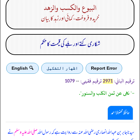
البيوع والكسب والزهد
خرید و فروخت، کمائی اور زہد کا بیان
شکاری کتے اور بلے کی قیمت کا حکم
Report Error
اظهار التشكيل
🔍 English
ترقیم الباني:
ترقیم فقہی:
--
1079
2971
-" نهى عن ثمن الكلب والسنور".
حافظ محفوظ احمد
سیدنا جابر بن عبداللہ انصاری رضی اللہ عنہ سے روایت ہے کہ رسول اللہ
صلی اللہ علیہ وسلم
نے