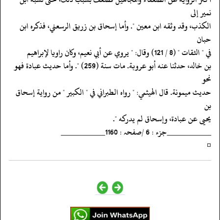
نمير إلى
‏‏‏‏الكذب، وقد وثقه ابن معين ". وأما إسحاق بن زريق الرسعني، فذكره ابن
حبان
‏‏‏‏في " الثقات " (8 / 121) وقال: " يروي عن أبي نعيم، وكان راويا لإبراهيم
‏‏‏‏بن خالد، حدثنا عنه أبو عروبة. مات سنة (259) ". وأما حديث عبادة فهو
نحو
‏‏‏‏حديث ميمونة. قال الهيثمي: " رواه الطبراني في " الكبير " من رواية إسحاق
بن
‏‏‏‏يحيى عن عبادة، وإسحاق لم يدركه ".
‏‏‏‏__________جزء : 6 /صفحہ : 1160__________
‏‏‏‏¤