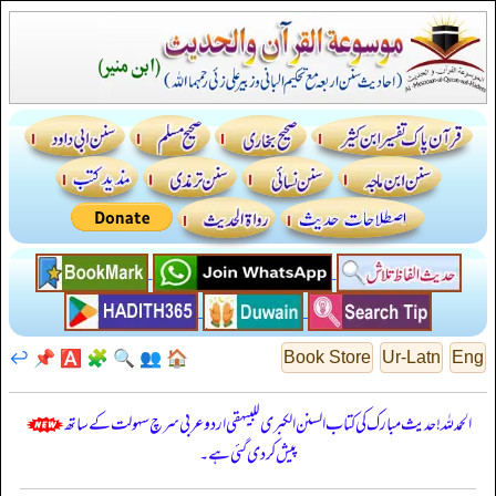
↩️
📌
🅰️
🧩
🔍
👥
🏠
Book Store
Ur-Latn
Eng
الحمدللہ! حدیث مبارک کی کتاب السنن الكبرى للبيهقي اردو عربی سرچ سہولت کے ساتھ
پیش کر دی گئی ہے۔