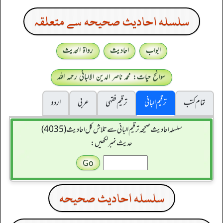
سلسله احاديث صحيحه سے متعلقہ
ابواب
احادیث
رواۃ الحدیث
سوانح حیات: محمد ناصر الدین الالبانی رحمہ اللہ
تمام کتب
ترقیم البانی
ترقيم فقہی
عربی
اردو
سلسله احاديث صحيحه ترقیم البانی سے تلاش کل احادیث (4035)
حدیث نمبر لکھیں:
سلسله احاديث صحيحه