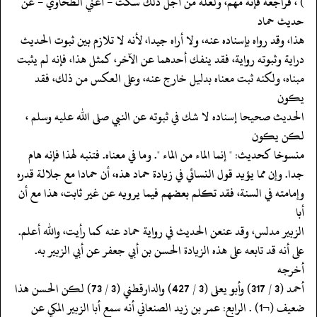
‏‏‏‏) ، فراجعه فإنه مهم، ولعله من أجل ذلك سكت - أعني الطحاوي - عن
حديث حماد
‏‏‏‏هذا، وقد رواه بإسناده عنه، ولا أراه جيدا، لأنه لا تلازم بين ثبوت الحديث
‏‏‏‏دراية وثبوته رواية، فقد ينفك أحدهما عن الآخر، كمثل هذا، فإنه لم يثبت
‏‏‏‏مبناه، ولكنه ثبت معناه بدليل خارج عنه، وعلى العكس من ذلك، فقد
يكون
‏‏‏‏الحديث صحيحا إسناده لا شك في ثبوته عن النبي صلى الله عليه وسلم ،
لكن يكون
‏‏‏‏منسوخا كحديث: " إنما الماء من الماء ". وما في معناه. فتنبه لهذا فإنه هام
‏‏‏‏جدا. وإن مما يؤيد قول النسائي في زيادة حماد هذه، أن حمادا مع جلالة قدره
‏‏‏‏وإمامته في السنة، فقد تكلم بعضهم فيما يرويه عن غير ثابت، هذا مع أن
أبا
‏‏‏‏الزبير مدلس، وقد عنعن الحديث في رواية حماد عنه كما رأيت، والله أعلم.
‏‏‏‏على أنه قد تابعه على هذه الزيادة الحسن بن أبي جعفر عن أبي الزبير به.
أخرجه
‏‏‏‏أحمد (3 / 317) وأبو يعلى (3 / 427) والدارقطني (3 / 73) لكن الحسن هذا
‏‏‏‏ضعيف (¬1) . الرابع: عمر بن زيد الصنعاني أنه سمع أبا الزبير المكي عن