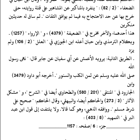
‏‏‏‏الضعفاء " (2 / 82) : " ينفرد بالمناكير عن المشاهير على قلة روايته، حتى
‏‏‏‏خرج بها عن حد الاحتجاج به فيما لم يوافق الثقات ". ثم ساق له حديثين
منكرين
‏‏‏‏هذا أحدهما، والآخر مخرج في " الضعيفة " (4379) ، و " الإرواء " (1257) .
‏‏‏‏وبكلام الترمذي وابن حبان أعله ابن الجوزي في " العلل " (2 / 106) ولم
يزد
‏‏‏‏. الطريق الثانية: يرويه الأعمش عن أبي سفيان عن جابر قال: " نهى رسول
الله
‏‏‏‏صلى الله عليه وسلم عن ثمن الكلب والسنور ". أخرجه أبو داود (3479)
وابن
‏‏‏‏الجارود في " المنتقى " (201 / 580) والطحاوي أيضا في " الشرح "، و " مشكل
‏‏‏‏الآثار " (3 / 273) والحاكم أيضا، والبيهقي، وقال الحاكم: " صحيح على
‏‏‏‏شرط مسلم ". ووافقه الذهبي، وهو كما قالا. ولا يلتفت إلى قول ابن عبد
‏‏‏‏البر في " التمهيد " (8 / 403) :
‏‏‏‏__________جزء : 6 /صفحہ : 1157__________