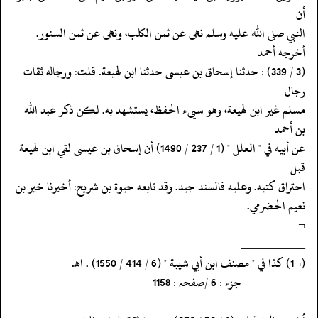
أن
‏‏‏‏النبي صلى الله عليه وسلم نهى عن ثمن الكلب، ونهى عن ثمن السنور.
أخرجه أحمد
‏‏‏‏(3 / 339) : حدثنا إسحاق بن عيسى حدثنا ابن لهيعة. قلت: ورجاله ثقات
رجال
‏‏‏‏مسلم غير ابن لهيعة، وهو سيىء الحفظ، يستشهد به. لكن ذكر عبد الله
بن أحمد
‏‏‏‏عن أبيه في " العلل " (1 / 237 / 1490) أن إسحاق بن عيسى لقي ابن لهيعة
قبل
‏‏‏‏احتراق كتبه. وعليه فالسند جيد. وقد تابعه حيوة بن شريح: أخبرنا خير بن
‏‏‏‏نعيم الحضرمي.
‏‏‏‏¬
‏‏‏‏__________
‏‏‏‏(¬1) كذا في " مصنف ابن أبي شيبة " (6 / 414 / 1550) . اهـ.
‏‏‏‏__________جزء : 6 /صفحہ : 1158__________