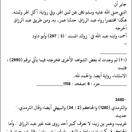
جابر أن
‏‏‏‏النبي صلى الله عليه وسلم نهى عن ثمن الهر. وفي رواية: أكل الهر وثمنه.
‏‏‏‏هكذا مختصرا رواه عبد الرزاق: حدثنا عمر.. به. ومن طريق عبد الرزاق
أخرجه
‏‏‏‏أحمد، وابنه عبد الله في " زوائد المسند " (3 / 297) وأبو داود
‏‏‏‏¬
‏‏‏‏__________
‏‏‏‏(¬1) ثم وجدت له بعض الشواهد الأخرى فخرجته فيما يأتي برقم (2990) ،
فثبت
‏‏‏‏الاستثناء رواية أيضا. والحمد لله.
‏‏‏‏__________جزء : 6 /صفحہ : 1156__________
‏‏‏‏-3480
‏‏‏‏والترمذي (1280) والحاكم (2 / 34) والبيهقي أيضا، وقال الترمذي: "
حديث
‏‏‏‏غريب، وعمر بن زيد، لا نعرف كبير أحد روى عنه غير عبد الرزاق ". وأما
‏‏‏‏الحاكم فسكت عنه، وتعقبه الذهبي بقوله: " عمر واه ". وقال ابن حبان في "