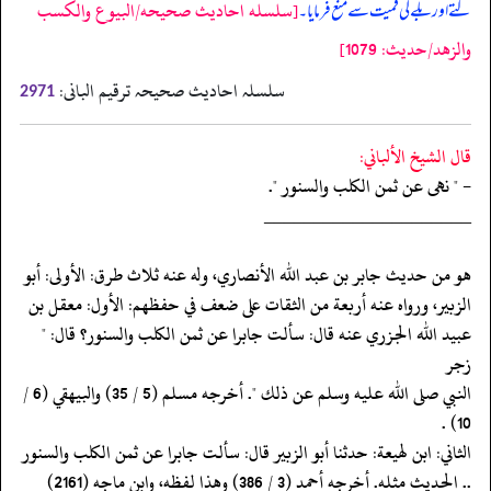
[سلسله احاديث صحيحه/البيوع والكسب
کتے اور بلے کی قمیت سے منع فرمایا۔
والزهد/حدیث: 1079]
سلسلہ احادیث صحیحہ ترقیم البانی:
2971
قال الشيخ الألباني:
- " نهى عن ثمن الكلب والسنور ".
‏‏‏‏_____________________
‏‏‏‏هو من حديث جابر بن عبد الله الأنصاري، وله عنه ثلاث طرق: الأولى: أبو
‏‏‏‏الزبير، ورواه عنه أربعة من الثقات على ضعف في حفظهم: الأول: معقل بن
‏‏‏‏عبيد الله الجزري عنه قال: سألت جابرا عن ثمن الكلب والسنور؟ قال: "
زجر
‏‏‏‏النبي صلى الله عليه وسلم عن ذلك ". أخرجه مسلم (5 / 35) والبيهقي (6 /
10) .
‏‏‏‏الثاني: ابن لهيعة: حدثنا أبو الزبير قال: سألت جابرا عن ثمن الكلب والسنور
‏‏‏‏.. الحديث مثله. أخرجه أحمد (3 / 386) وهذا لفظه، وابن ماجه (2161)