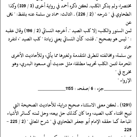
‏‏‏‏مختصرا، ولم يذكر الكلب. لكن ذكره أحمد في رواية أخرى (3 / 339) وكذا
‏‏‏‏الطحاوي في " شرحه " (2 / 226) . الثالث: حماد بن سلمة عنه بلفظ: " نهى
عن
‏‏‏‏ثمن السنور والكلب، إلا كلب الصيد ". أخرجه النسائي (2 / 196) وقال عقبه
‏‏‏‏: " ليس هو بصحيح ". قلت: كأن النسائي يعني زيادة " كلب الصيد "، لتفرد
حماد
‏‏‏‏بن سلمة، ومخالفته للطرق المتقدمة ولغيرها مما يأتي، وللأحاديث الأخرى
‏‏‏‏المحرمة لثمن الكلب تحريما مطلقا، مثل حديث أبي مسعود البدري، وهو
مخرج في "
‏‏‏‏الإرواء "
‏‏‏‏__________جزء : 6 /صفحہ : 1155__________
‏‏‏‏(1291) . لكن معنى الاستثناء صحيح دراية، للأحاديث الصحيحة التي
‏‏‏‏تبيح اقتناء كلب الصيد، وما كان كذلك حل بيعه، وحل ثمنه كسائر الأشياء
‏‏‏‏المباحة كما حققه الإمام أبو جعفر الطحاوي في " شرح المعاني " (2 / 225 -
229