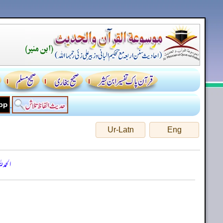
Ur-Latn
Eng
الحمد