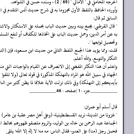
‏‏‏‏أخرجه المحاملي في " الأمالي " (69 / 2) ، وسنده حسن في الشواهد.
‏‏‏‏وأورده الحافظ باللفظ الأول مجزوما به في شرح حديث أنس المتقدم في ال
‏‏‏‏السابق ثم قال:
‏‏‏‏" قال القرطبي: يجمع بينه وبين حديث الباب بحمله على الاستكثار والاشت
‏‏‏‏به عن أمر الدين، وحمل حديث الباب على اتخاذها للكفاف أو لنفع المسلم
‏‏‏‏وتحصيل توابعها ".
‏‏‏‏قلت: ومما يؤيد هذا الجمع اللفظ الثاني من حديث ابن مسعود، فإن (الت
‏‏‏‏التكثر والتوسع. والله أعلم.
‏‏‏‏واعلم أن هذا التكثر المفضي إلى الانصراف عن القيام بالواجبات التي منه
‏‏‏‏الجهاد في سبيل الله هو المراد بالتهلكة المذكورة في قوله تعالى (ولا تلقوا
‏‏‏‏بأيديكم إلى التهلكة) وفي ذلك نزلت الآية خلافا لما يظن كثير من الن
‏‏‏‏__________جزء : 1 /صفحہ : 46__________
‏‏‏‏قال أسلم أبو عمران:
‏‏‏‏" غزونا من المدينة، نريد القسطنطينية، (وعلى أهل مصر عقبة بن عامر) و
‏‏‏‏الجماعة عبد الرحمن بن خالد بن الوليد، والروم ملصقو ظهورهم بحائط الم
‏‏‏‏فحمل رجل (منا) على العدو، فقال الناس: مه مه! لا إله إلا الله! يلقي