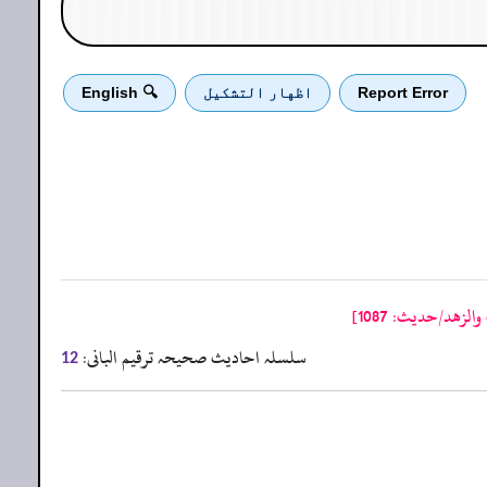
Report Error
اظهار التشكيل
🔍 English
هد/حدیث: 1087]
سلسلہ احادیث صحیحہ ترقیم البانی:
12