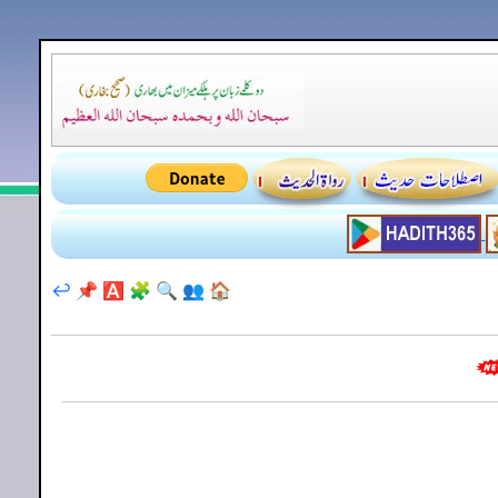
↩️
📌
🅰️
🧩
🔍
👥
🏠