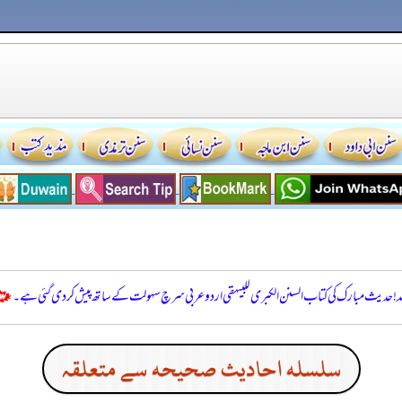
للہ! حدیث مبارک کی کتاب السنن الكبرى للبيهقي اردو عربی سرچ سہولت کے ساتھ پیش کر دی گئی ہے۔
سلسله احاديث صحيحه سے متعلقہ