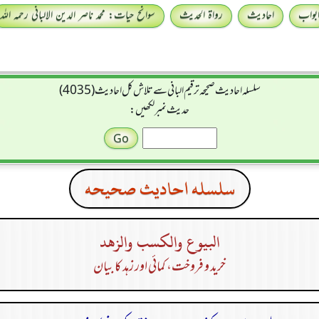
بواب
احادیث
رواۃ الحدیث
سوانح حیات: محمد ناصر الدین الالبانی رحمہ اللہ
سلسله احاديث صحيحه ترقیم البانی سے تلاش کل احادیث (4035)
حدیث نمبر لکھیں:
سلسله احاديث صحيحه
البيوع والكسب والزهد
خرید و فروخت، کمائی اور زہد کا بیان