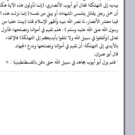
‏‏‏‏بيديه إلى التهلكة! فقال أبو أيوب الأنصاري: (إنما تأولون هذه الآية هكذ
‏‏‏‏أن حمل رجل يقاتل يلتمس الشهادة، أو يبلي من نفسه!) إنما نزلت هذه ال
‏‏‏‏فينا معشر الأنصار، لما نصر الله نبيه وأظهر الإسلام قلنا (بيننا خفيا من
‏‏‏‏رسول الله صلى الله عليه وسلم ) : هلم نقيم في أموالنا ونصلحها، فأنزل ا
‏‏‏‏تعالى (وأنفقوا في سبيل الله ولا تلقوا بأيديكم إلى التهلكة) فالإلقاء
‏‏‏‏بالأيدي إلى التهلكة: أن نقيم في أموالنا ونصلحها وندع الجهاد.
‏‏‏‏قال أبو عمران:
‏‏‏‏" فلم يزل أبو أيوب يجاهد في سبيل الله حتى دفن بالقسطنطينية ". ¤