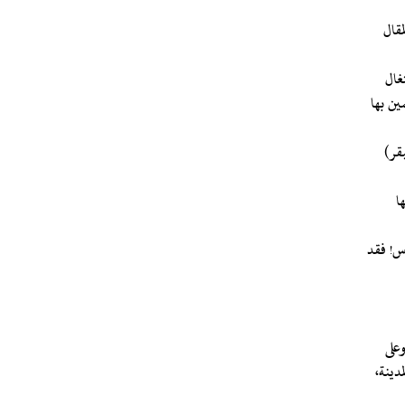
مقال
غال
ين بها
بقر)
ا
اس! فقد
على
دينة،