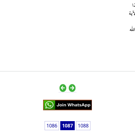
ا
آية
لله
1086
1087
1088