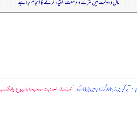
مال و دولت میں کثرت و وسعت اختیار کرنے کا انجام برا ہے
[سلسله احاديث صحيحه/البيوع والكسب والز
یا:
“
”
جاگیریں نہ بناؤ وگرنہ دنیا میں پڑ جاؤ گے۔
“