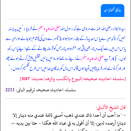
حافظ محفوظ احمد
سیدنا ابوذر رضی اللہ عنہ سے مروی ہے کہ رسول اللہ
صلی اللہ علیہ وسلم
نے فرمایا:
”
میں یہ پسند
نہیں کرتا کہ میرے پاس احد پہاڑ کے بقدر سونا ہو اور (تیسرے دن کی) شام ہو جائے اور میرے
پاس اس میں سے ایک دینار بھی باقی ہو، مگر وہ دینار جس کو قرضہ چکانے کے لیے اپنے پاس رکھ
لوں۔
“
(پھر آپ
صلی اللہ علیہ وسلم
نے اپنے سامنے اور دائیں بائیں تمثیل پیش کرتے ہوئے چلو
بھر بھر کر ڈالے اور فرمایا) میں تو چاہوں گا کہ اس مال کو بندگان خدا میں اس طرح تقسیم کر دوں۔
“
[سلسله احاديث صحيحه/البيوع والكسب والزهد/حدیث: 1097]
سلسلہ احادیث صحیحہ ترقیم البانی:
2211
قال الشيخ الألباني:
- " ما أحب أن أحدا ذاك عندي ذهب، أمسى ثالثة عندي منه دينار إلا
دينارا أرصده لدين، إلا أن أقول به في عباد الله هكذا - حثا بين يديه -،
وهكذا - عن يمينه -، وهكذا - عن شماله - ".