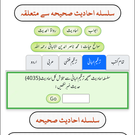
سلسله احاديث صحيحه سے متعلقہ
ابواب
احادیث
رواۃ الحدیث
سوانح حیات: محمد ناصر الدین الالبانی رحمہ اللہ
تمام کتب
ترقیم البانی
ترقيم فقہی
عربی
اردو
سلسله احاديث صحيحه ترقیم البانی سے تلاش کل احادیث (4035)
حدیث نمبر لکھیں:
سلسله احاديث صحيحه