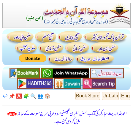
↩️
📌
🅰️
🧩
🔍
👥
🏠
Book Store
Ur-Latn
Eng
الحمدللہ! حدیث مبارک کی کتاب السنن الكبرى للبيهقي اردو عربی سرچ سہولت کے ساتھ
پیش کر دی گئی ہے۔