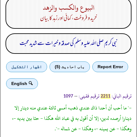
البيوع والكسب والزهد
خرید و فروخت، کمائی اور زہد کا بیان
نبی کریم صلی اللہ علیہ وسلم کی صدقہ و خیرات سے شدید محبت
Report Error
باب احادیث (5)
اظهار التشكيل
🔍 English
ترقیم الباني:
ترقیم فقہی:
--
1097
2211
-" ما أحب أن أحدا ذاك عندي ذهب، أمسى ثالثة عندي منه دينار إلا
دينارا أرصده لدين، إلا أن أقول به في عباد الله هكذا - حثا بين يديه -،
وهكذا - عن يمينه -، وهكذا - عن شماله -".