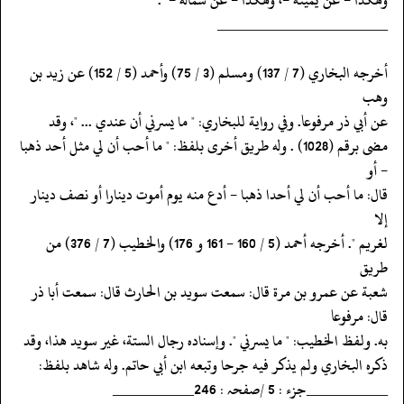
‏‏‏‏_____________________
‏‏‏‏أخرجه البخاري (7 / 137) ومسلم (3 / 75) وأحمد (5 / 152) عن زيد بن
وهب
‏‏‏‏عن أبي ذر مرفوعا. وفي رواية للبخاري: " ما يسرني أن عندي ... "، وقد
‏‏‏‏مضى برقم (1028) . وله طريق أخرى بلفظ: " ما أحب أن لي مثل أحد ذهبا
- أو
‏‏‏‏قال: ما أحب أن لي أحدا ذهبا - أدع منه يوم أموت دينارا أو نصف دينار
إلا
‏‏‏‏لغريم ". أخرجه أحمد (5 / 160 - 161 و 176) والخطيب (7 / 376) من
طريق
‏‏‏‏شعبة عن عمرو بن مرة قال: سمعت سويد بن الحارث قال: سمعت أبا ذر
قال: مرفوعا
‏‏‏‏به. ولفظ الخطيب: " ما يسرني ". وإسناده رجال الستة، غير سويد هذا، وقد
‏‏‏‏ذكره البخاري ولم يذكر فيه جرحا وتبعه ابن أبي حاتم. وله شاهد بلفظ:
‏‏‏‏__________جزء : 5 /صفحہ : 246__________