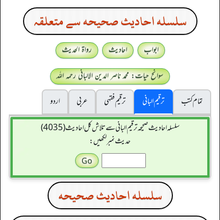
سلسله احاديث صحيحه سے متعلقہ
ابواب
احادیث
رواۃ الحدیث
سوانح حیات: محمد ناصر الدین الالبانی رحمہ اللہ
تمام کتب
ترقیم البانی
ترقيم فقہی
عربی
اردو
سلسله احاديث صحيحه ترقیم البانی سے تلاش کل احادیث (4035)
حدیث نمبر لکھیں:
سلسله احاديث صحيحه