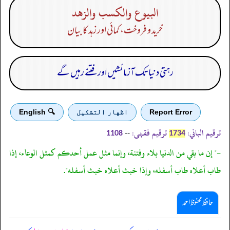
البيوع والكسب والزهد
خرید و فروخت، کمائی اور زہد کا بیان
رہتی دنیا تک آزمائشیں اور فتنے رہیں گے
Report Error
اظهار التشكيل
🔍 English
ترقیم الباني:
ترقیم فقہی:
--
1108
1734
-" إن ما بقي من الدنيا بلاء وفتنة، وإنما مثل عمل أحدكم كمثل الوعاء، إذا
طاب أعلاه طاب أسفله، وإذا خبث أعلاه خبث أسفله".
حافظ محفوظ احمد