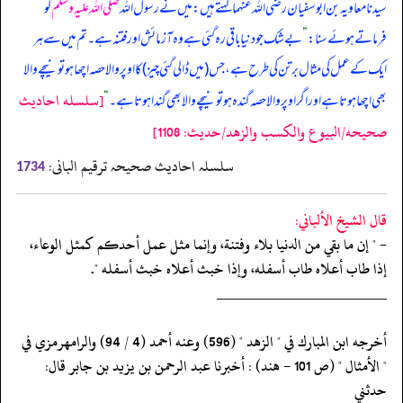
سیدنا معاویہ بن ابوسفیان رضی اللہ عنہما کہتے ہیں: میں نے رسول اللہ
صلی اللہ علیہ وسلم
کو
فرماتے ہوئے سنا:
”
بے شک جو دنیا باقی رہ گئی ہے وہ آزمائش اور فتنہ ہے۔ تم میں سے ہر
ایک کے عمل کی مثال برتن کی طرح ہے، جس (میں ڈالی گئی چیز) کا اوپر والا حصہ اچھا ہو تو نیچے والا
[سلسله احاديث
بھی اچھا ہوتا ہے اور اگر اوپر والا حصہ گندہ ہو تو نیچے والا بھی گندا ہوتا ہے۔
“
صحيحه/البيوع والكسب والزهد/حدیث: 1108]
سلسلہ احادیث صحیحہ ترقیم البانی:
1734
قال الشيخ الألباني:
- " إن ما بقي من الدنيا بلاء وفتنة، وإنما مثل عمل أحدكم كمثل الوعاء،
إذا طاب أعلاه طاب أسفله، وإذا خبث أعلاه خبث أسفله ".
‏‏‏‏_____________________
‏‏‏‏أخرجه ابن المبارك في " الزهد " (596) وعنه أحمد (4 / 94) والرامهرمزي في
‏‏‏‏" الأمثال " (ص 101 - هند) : أخبرنا عبد الرحمن بن يزيد بن جابر قال:
حدثني