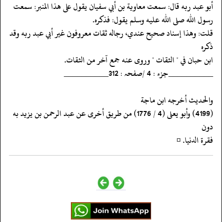
‏‏‏‏أبو عبد ربه قال: سمعت معاوية بن أبي سفيان يقول على هذا المنبر: سمعت
‏‏‏‏رسول الله صلى الله عليه وسلم يقول: فذكره.
‏‏‏‏قلت: وهذا إسناد صحيح عندي، رجاله ثقات معروفون غير أبي عبد ربه وقد
ذكره
‏‏‏‏ابن حبان في " الثقات " وروى عنه جمع آخر من الثقات.
‏‏‏‏__________جزء : 4 /صفحہ : 312__________
‏‏‏‏والحديث أخرجه ابن ماجة
‏‏‏‏(4199) وأبو يعلى (4 / 1776) من طريق أخرى عن عبد الرحمن بن يزيد به
دون
‏‏‏‏فقرة الدنيا. ¤