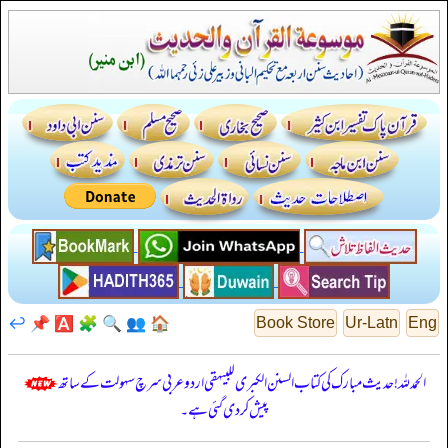
↩️
📌
🅰️
🧩
🔍
👥
🏠
Book Store
Ur-Latn
Eng
الحمدللہ! حدیث مبارک کی کتاب السنن الكبرى للبيهقي اردو عربی سرچ سہولت کے ساتھ
پیش کر دی گئی ہے۔