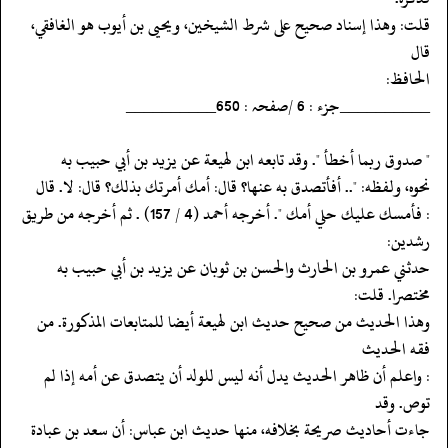
‏‏‏‏قلت: وهذا إسناد صحيح على شرط الشيخين، ويحيى بن أيوب هو الغافقي،
قال
‏‏‏‏الحافظ:
‏‏‏‏__________جزء : 6 /صفحہ : 650__________
‏‏‏‏" صدوق ربما أخطأ ". وقد تابعه ابن لهيعة عن يزيد بن أبي حبيب به
‏‏‏‏نحوه، ولفظه: ".. أفأتصدق به عنها؟ قال: أمك أمرتك بذلك؟ قال: لا. قال
‏‏‏‏: فأمسك عليك حلي أمك ". أخرجه أحمد (4 / 157) . ثم أخرجه من طريق
رشدين:
‏‏‏‏حدثني عمرو بن الحارث والحسن بن ثوبان عن يزيد بن أبي حبيب به
مختصرا. قلت:
‏‏‏‏وهذا الحديث من صحيح حديث ابن لهيعة أيضا للمتابعات المذكورة. من
فقه الحديث
‏‏‏‏: واعلم أن ظاهر الحديث يدل أنه ليس للولد أن يتصدق عن أمه إذا لم
توص. وقد
‏‏‏‏جاءت أحاديث صريحة بخلافه، منها حديث ابن عباس: أن سعد بن عبادة