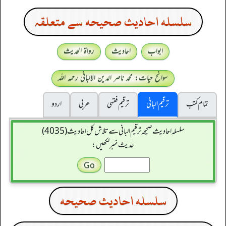
سلسله احاديث صحيحه سے متعلقہ
ابواب
احادیث
رواۃ الحدیث
سوانح حیات: محمد ناصر الدین الالبانی رحمہ اللہ
تمام کتب
ترقیم البانی
ترقيم فقہی
عربی
اردو
سلسله احاديث صحيحه ترقیم البانی سے تلاش کل احادیث (4035)
حدیث نمبر لکھیں:
سلسله احاديث صحيحه