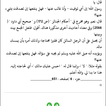
قال: يا
‏‏‏‏رسول الله! إن أمي توفيت - وأنا غائب عنها - فهل ينفعها إن تصدقت بشيء
عنها؟
‏‏‏‏قال: نعم. وهو مخرج في " أحكام الجنائز " (ص 172) و " صحيح أبي داود " (
‏‏‏‏2566) وفي معناه أحاديث أخرى مذكورة هناك. أقول: فلعل الجمع بينه
وبينها
‏‏‏‏أن يحمل على أن الرجل السائل كان فقيرا محتاجا، ولذلك أمره بأن يمسك
ماله.
‏‏‏‏ويؤيده أنه صلى الله عليه وسلم لم يجبه على سؤاله: فهل ينفعها إن تصدقت
عنها؟
‏‏‏‏بقوله مثلا: " لا "، وإنما قال له: " احبس عليك مالك "، أي لحاجته إليه.
‏‏‏‏هذا ما بدا لي. والله أعلم.
‏‏‏‏__________جزء : 6 /صفحہ : 651__________
‏‏‏‏¤