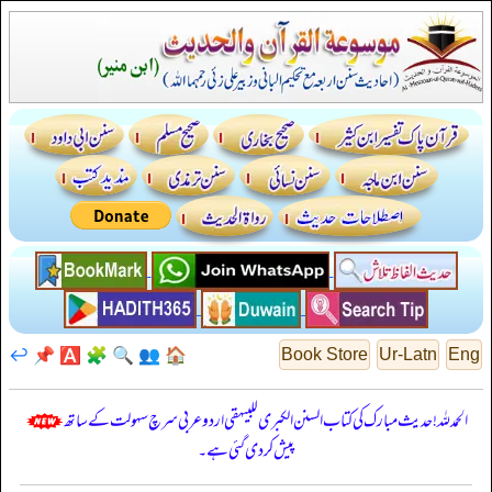
↩️
📌
🅰️
🧩
🔍
👥
🏠
Book Store
Ur-Latn
Eng
الحمدللہ! حدیث مبارک کی کتاب السنن الكبرى للبيهقي اردو عربی سرچ سہولت کے ساتھ
پیش کر دی گئی ہے۔