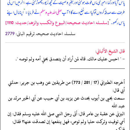
پاس آیا اور کہا: میری ماں فوت ہو گئی اور بغیر وصیت کے کچھ زیور چھوڑ گئی ہے، اگر میں اس کی
طرف سے صدقہ کروں تو کیا اسے نفع دے گا؟ آپ
صلی اللہ علیہ وسلم
نے فرمایا:
”
اپنا مال اپنے
[سلسله احاديث صحيحه/البيوع والكسب والزهد/حدیث: 1110]
پاس رکھو۔
“
سلسلہ احادیث صحیحہ ترقیم البانی:
2779
قال الشيخ الألباني:
- " احبس عليك مالك. قاله لمن أراد أن يتصدق بحلي أمه ولم توصه ".
‏‏‏‏_____________________
‏‏‏‏أخرجه الطبراني (17 / 281 / 773) من طريقين عن وهب بن جرير: حدثني
أبي قال:
‏‏‏‏سمعت يحيى بن أيوب يحدث عن يزيد بن أبي حبيب عن أبي الخير مرثد بن
عبد الله
‏‏‏‏اليزني عن عقبة بن عامر قال: أتى رجل النبي صلى الله عليه وسلم فقال: إن
‏‏‏‏أمي توفيت وتركت حليا ولم توص، فهل ينفعها إن تصدقت عنها؟ فقال:
فذكره.