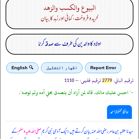
البيوع والكسب والزهد
خرید و فروخت، کمائی اور زہد کا بیان
اولاد کا والدین کی طرف سے صدقہ کرنا
Report Error
اظهار التشكيل
🔍 English
ترقیم الباني:
ترقیم فقہی:
--
1110
2779
-" احبس عليك مالك. قاله لمن أراد أن يتصدق بحلي أمه ولم توصه".
حافظ محفوظ احمد
سیدنا عقبہ بن عامر رضی اللہ عنہ بیان کرتے ہیں: ایک آدمی نبی کریم
صلی اللہ علیہ وسلم
کے